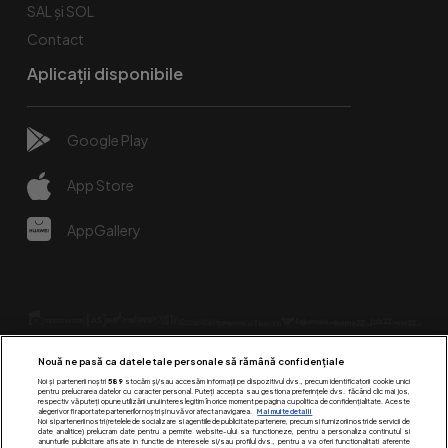
SAL și SOL
Contact
Aplicații disponibile
Google Play
App Store
AppGallery
Nouă ne pasă ca datele tale personale să rămână confidențiale
Noi și partenerii noștri
589
stocăm și/sau accesăm informații pe dispozitivul dvs., precum identificatorii cookie unici
pentru prelucrarea datelor cu caracter personal. Puteți accepta sau gestiona preferințele dvs. făcând clic mai jos,
respectiv vă puteți opune utilizării unui interes legitim în orice moment pe pagina cu politica de confidențialitate. Aceste
alegeri vor fi raportate partenerilor noștri și nu vă vor afecta navigarea.
Mai multe detalii
Urmărește-ne pe:
Noi si partenerii nostri (retelele de socializare si agentiile de publicitate partenere, precum si furnizorii nostri de servicii de
date analitice) prelucram date pentru a permite website-ului sa functioneze, pentru a personaliza continutul si
anunturile publicitare afisate in functie de interesele si/sau profilul dvs., pentru a va oferi functionalitati aferente