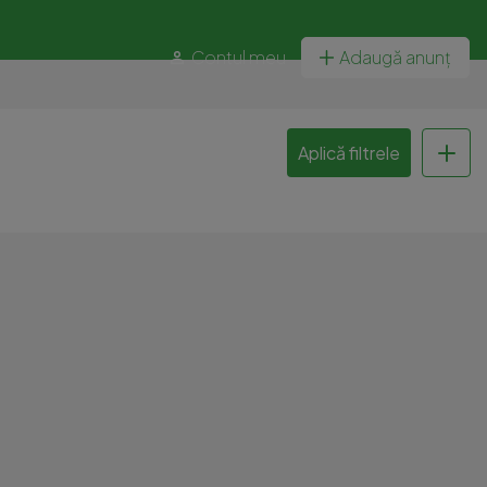
Contul meu
Adaugă anunț
Aplică filtrele