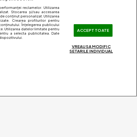
performanței reclamelor. Utilizarea
nalizat. Stocarea și/sau accesarea
 de conținut personalizat. Utilizarea
lizate. Crearea profilurilor pentru
onținutului. Înțelegerea publicului
te. Utilizarea datelor limitate pentru
ACCEPT TOATE
entru a selecta publicitatea. Date
ispozitivului.
VREAU SA MODIFIC
SETARILE INDIVIDUAL