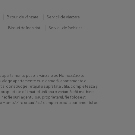
Birouri de vânzare
Servicii de vânzare
Birouri de închiriat
Servicii de închiriat
0 de apartamente puse la vânzare pe HomeZZ.ro te
ite și alege apartamente cu o cameră, apartamente cu
al construcției, etajul și suprafața utilă, completează și
 proprietate cât mai ieftină sau o variantă cât mai bine
ne: fie suni agentul sau proprietarul, fie folosești
ră pe HomeZZ.ro și caută să cumperi exact apartamentul pe