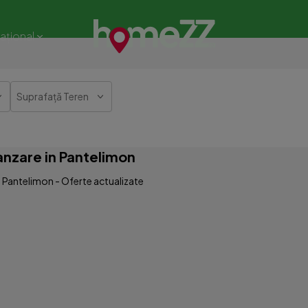
național
Suprafață Teren
anzare in Pantelimon
n Pantelimon - Oferte actualizate