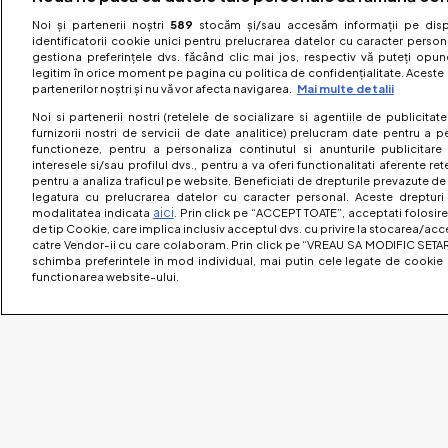
Noi și partenerii noștri
589
stocăm și/sau accesăm informații pe dispo
identificatorii cookie unici pentru prelucrarea datelor cu caracter person
gestiona preferințele dvs. făcând clic mai jos, respectiv vă puteți opune 
legitim în orice moment pe pagina cu politica de confidențialitate. Aceste a
partenerilor noștri și nu vă vor afecta navigarea.
Mai multe detalii
Noi si partenerii nostri (retelele de socializare si agentiile de publicita
furnizorii nostri de servicii de date analitice) prelucram date pentru a p
functioneze, pentru a personaliza continutul si anunturile publicitare
interesele si/sau profilul dvs., pentru a va oferi functionalitati aferente ret
pentru a analiza traficul pe website. Beneficiati de drepturile prevazute de
legatura cu prelucrarea datelor cu caracter personal. Aceste drepturi 
aici
modalitatea indicata
. Prin click pe “ACCEPT TOATE”, acceptati folosire
de tip Cookie, care implica inclusiv acceptul dvs. cu privire la stocarea/acc
catre Vendor-ii cu care colaboram. Prin click pe “VREAU SA MODIFIC SETAR
schimba preferintele in mod individual, mai putin cele legate de cookie 
functionarea website-ului.