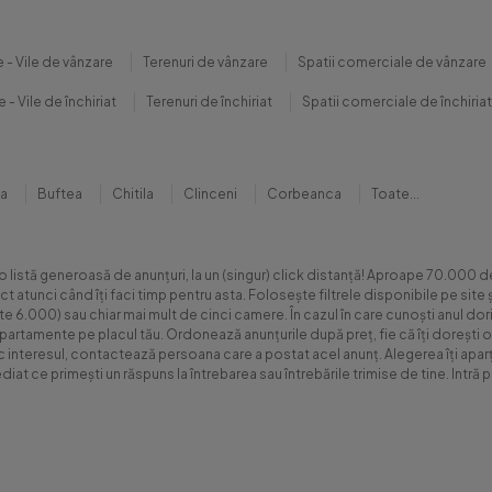
 - Vile de vânzare
Terenuri de vânzare
Spatii comerciale de vânzare
 - Vile de închiriat
Terenuri de închiriat
Spatii comerciale de închiriat
na
Buftea
Chitila
Clinceni
Corbeanca
Toate...
 o listă generoasă de anunțuri, la un (singur) click distanță! Aproape 70.00
xact atunci când îți faci timp pentru asta. Folosește filtrele disponibile pe s
.000) sau chiar mai mult de cinci camere. În cazul în care cunoști anul dorit 
apartamente pe placul tău. Ordonează anunțurile după preț, fie că îți dorești o
sc interesul, contactează persoana care a postat acel anunț. Alegerea îți aparți
diat ce primești un răspuns la întrebarea sau întrebările trimise de tine. Int