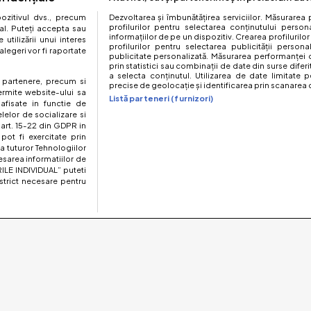
zitivul dvs., precum
Dezvoltarea și îmbunătățirea serviciilor. Măsurarea 
profilurilor pentru selectarea conținutului perso
al. Puteți accepta sau
informațiilor de pe un dispozitiv. Crearea profilurilor
utilizării unui interes
profilurilor pentru selectarea publicității persona
legeri vor fi raportate
publicitate personalizată. Măsurarea performanței c
prin statistici sau combinații de date din surse diferi
a selecta conținutul. Utilizarea de date limitate p
te partenere, precum si
precise de geolocație și identificarea prin scanarea d
ermite website-ului sa
Listă parteneri (furnizori)
 afisate in functie de
elelor de socializare si
 art. 15-22 din GDPR in
pot fi exercitate prin
a tuturor Tehnologiilor
esarea informatiilor de
ILE INDIVIDUAL” puteti
strict necesare pentru