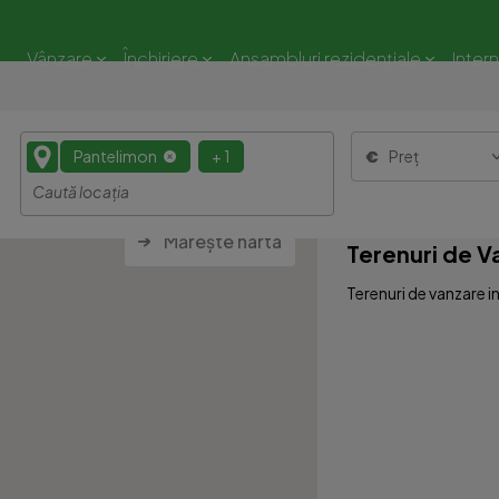
Vânzare
Închiriere
Ansambluri rezidențiale
Inter
Pantelimon
+ 1
Preț
Mărește harta
Terenuri de V
Terenuri de vanzare i