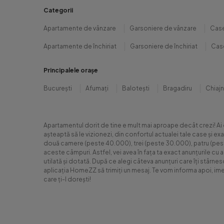
Categorii
Apartamente de vânzare
Garsoniere de vânzare
Case
Apartamente de închiriat
Garsoniere de închiriat
Case
Principalele orașe
București
Afumați
Balotești
Bragadiru
Chiaj
Apartamentul dorit de tine e mult mai aproape decât crezi! Ai
așteaptă să le vizionezi, din confortul actualei tale case și e
două camere (peste 40.000), trei (peste 30.000), patru (peste 6
aceste câmpuri. Astfel, vei avea în fața ta exact anunțurile cu 
utilată și dotată. După ce alegi câteva anunțuri care îți stârne
aplicația HomeZZ să trimiți un mesaj. Te vom informa apoi, ime
care ți-l dorești!