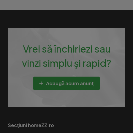
Vrei să închiriezi sau
vinzi simplu și rapid?
Adaugă acum anunț
Secțiuni homeZZ.ro