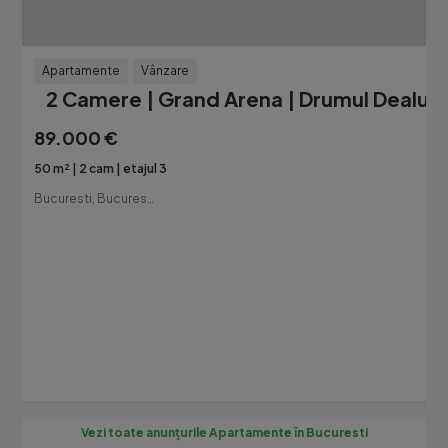
Apartamente
Vânzare
2 Camere | Grand Arena | Drumul Dealu C
89.000 €
50 m²
2 cam
etajul 3
Bucuresti, Bucuresti-Ilfov
Vezi toate anunțurile Apartamente în Bucuresti