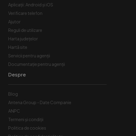
Aplicații: Android și iOS
Verificare telefon
Ajutor
Reguli de utilizare
Harta județelor
Hartă site
Servicii pentru agenții
Documentație pentru agenții
Despre
Blog
Antena Group - Date Companie
ANPC
Termeni și condiții
Politica de cookies