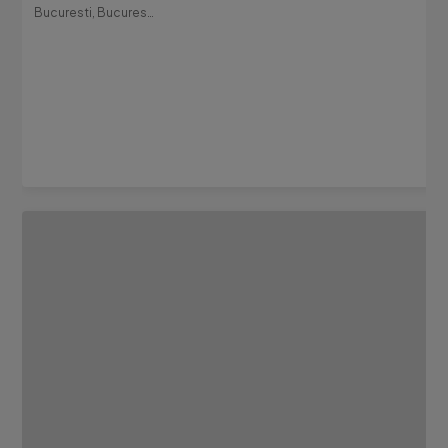
Bucuresti, Bucuresti-Ilfov