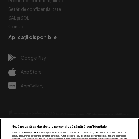
Politica de confidențialitate
Setări de confidențialitate
SAL și SOL
Contact
Aplicații disponibile
Google Play
App Store
AppGallery
Nouă ne pasă ca datele tale personale să rămână confidențiale
Noi și partenerii noștri
589
stocăm și/sau accesăm informații pe dispozitivul dvs., precum identificatorii cookie unici
pentru prelucrarea datelor cu caracter personal. Puteți accepta sau gestiona preferințele dvs. făcând clic mai jos,
respectiv vă puteți opune utilizării unui interes legitim în orice moment pe pagina cu politica de confidențialitate. Aceste