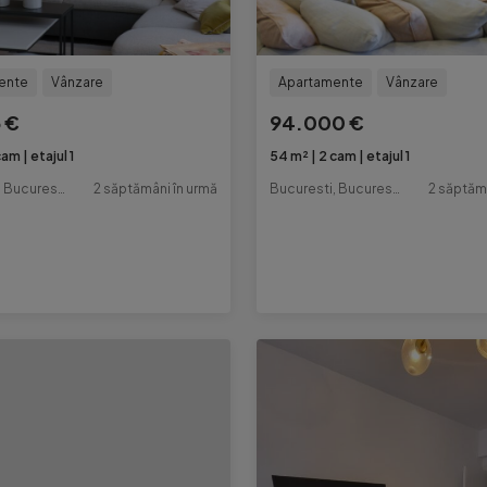
ente
Vânzare
Apartamente
Vânzare
 €
94.000 €
cam
etajul 1
54 m²
2 cam
etajul 1
Bucuresti, Bucuresti-Ilfov
2 săptămâni în urmă
Bucuresti, Bucuresti-Ilfov
2 săptăm