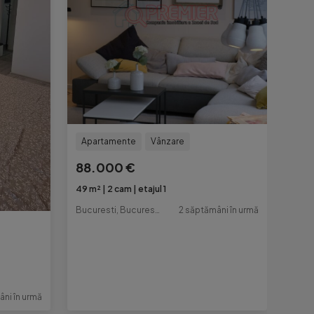
Apartamente
Vânzare
88.000 €
49 m²
2 cam
etajul 1
Bucuresti, Bucuresti-Ilfov
2 săptămâni în urmă
âni în urmă