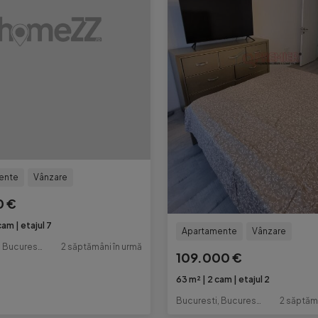
ente
Vânzare
0 €
cam
etajul 7
Apartamente
Vânzare
Bucuresti, Bucuresti-Ilfov
2 săptămâni în urmă
109.000 €
63 m²
2 cam
etajul 2
Bucuresti, Bucuresti-Ilfov
2 săptăm