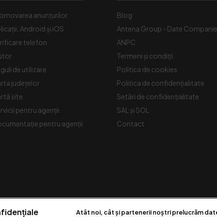
omovarea anunțurilor
Blog
licații: Android și iOS
Antena Group - Date Compani
rificare telefon
ANPC
utor
Termeni și condiții
guli de utilizare
Politica de cookies
rta județelor
Politica de confidențialitate
rtă site
Setări de confidențialitate
rvicii pentru agenții
SAL și SOL
cumentație pentru agenții
Contact
fidențiale
Atât noi, cât și partenerii noștri prelucrăm dat