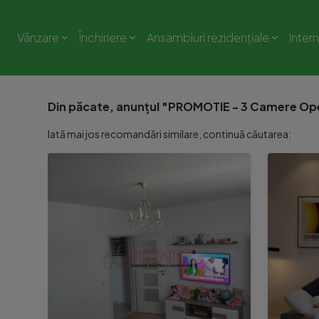
Vânzare
Închiriere
Ansambluri rezidențiale
Inter
Din păcate, anunțul "PROMOTIE - 3 Camere Open
Iată mai jos recomandări similare, continuă căutarea: