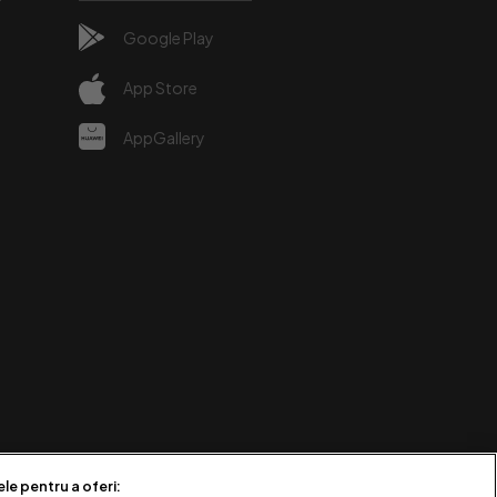
Google Play
e
App Store
AppGallery
ele pentru a oferi: