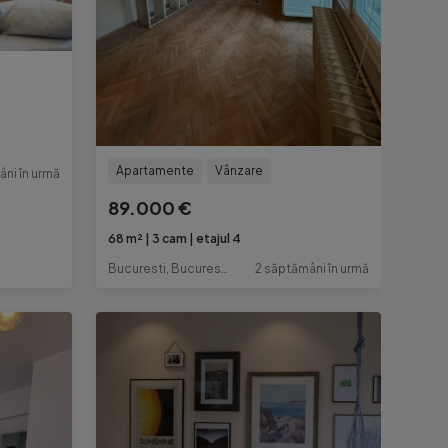
Apartamente
Vânzare
âni în urmă
89.000 €
68 m²
3 cam
etajul 4
Bucuresti, Bucuresti-Ilfov
2 săptămâni în urmă