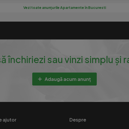
Vezi toate anunțurile Apartamente în Bucuresti
să închiriezi sau vinzi simplu și 
Adaugă acum anunț
e ajutor
Despre