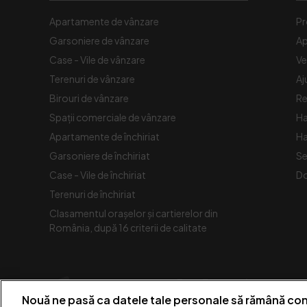
Apartamente de vânzare
Pr
Garsoniere de vânzare
Ap
Case - Vile de vânzare
Ve
Terenuri de vânzare
Aj
Birouri de vânzare
Re
Spaţii comerciale de vânzare
Ha
Apartamente de închiriat
Ha
Garsoniere de închiriat
Se
Case - Vile de închiriat
Do
Terenuri de închiriat
Clasamentul orașelor și cartierelor din
România, după 16 criterii de calitate
Nouă ne pasă ca datele tale personale să rămână con