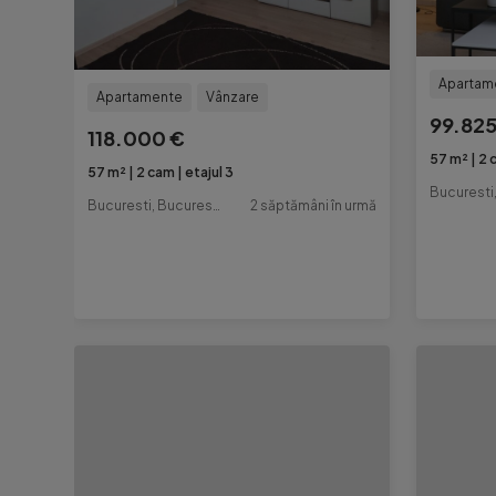
Apartam
Apartamente
Vânzare
99.825
118.000 €
57 m²
2 
57 m²
2 cam
etajul 3
Bucuresti, Bucuresti-Ilfov
2 săptămâni în urmă