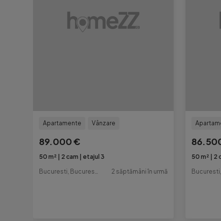
Apartamente
Vânzare
Apartam
89.000 €
86.50
50 m²
2 cam
etajul 3
50 m²
2 
Bucuresti, Bucuresti-Ilfov
2 săptămâni în urmă