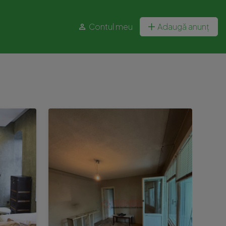
Contul meu
Adaugă anunț