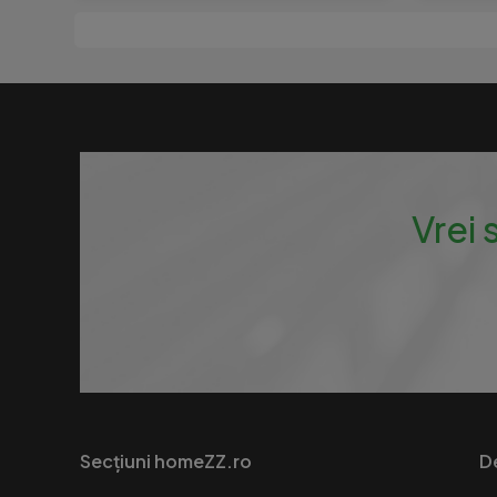
Vrei 
Secțiuni homeZZ.ro
D