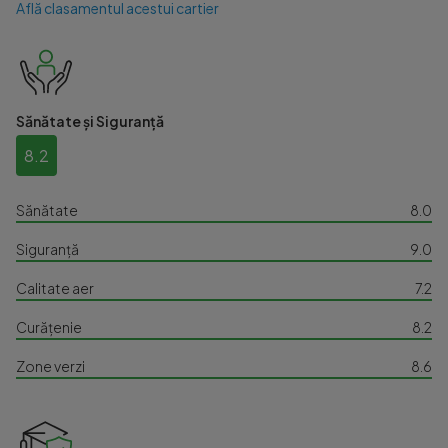
Află clasamentul acestui cartier
Sănătate și Siguranță
8.2
Sănătate
8.0
Siguranță
9.0
Calitate aer
7.2
Curățenie
8.2
Zone verzi
8.6