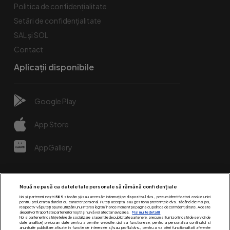
Politica de confidențialitate
Setări de confidențialitate
SAL și SOL
Contact
Aplicații disponibile
Google Play
App Store
AppGallery
Nouă ne pasă ca datele tale personale să rămână confidențiale
Noi și partenerii noștri
589
stocăm și/sau accesăm informații pe dispozitivul dvs., precum identificatorii cookie unici
pentru prelucrarea datelor cu caracter personal. Puteți accepta sau gestiona preferințele dvs. făcând clic mai jos,
respectiv vă puteți opune utilizării unui interes legitim în orice moment pe pagina cu politica de confidențialitate. Aceste
alegeri vor fi raportate partenerilor noștri și nu vă vor afecta navigarea.
Mai multe detalii
Noi si partenerii nostri (retelele de socializare si agentiile de publicitate partenere, precum si furnizorii nostri de servicii de
date analitice) prelucram date pentru a permite website-ului sa functioneze, pentru a personaliza continutul si
anunturile publicitare afisate in functie de interesele si/sau profilul dvs., pentru a va oferi functionalitati aferente