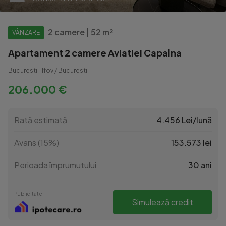
2 camere | 52 m²
VÂNZARE
Apartament 2 camere Aviatiei Capalna
Bucuresti-Ilfov / Bucuresti
206.000 €
Rată estimată
4.456 Lei/lună
Avans (15%)
153.573 lei
Perioada împrumutului
30 ani
Publicitate
Simulează credit