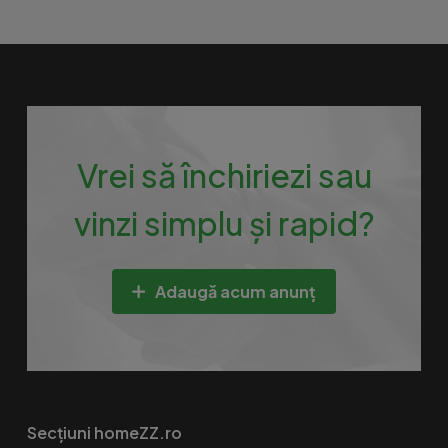
Vrei să închiriezi sau
vinzi simplu și rapid?
Adaugă acum anunț
Secțiuni homeZZ.ro