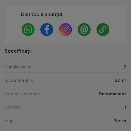
Distribuie anunțul
Specificații
Număr camere
2
Suprafața utilă
52 m²
Compartimentare
Decomandat
Confort
1
Etaj
Parter