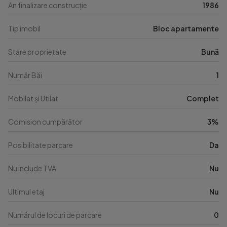
An finalizare construcție
1986
Tip imobil
Bloc apartamente
Stare proprietate
Bună
Număr Băi
1
Mobilat și Utilat
Complet
Comision cumpărător
3%
Posibilitate parcare
Da
Nu include TVA
Nu
Ultimul etaj
Nu
Numărul de locuri de parcare
0