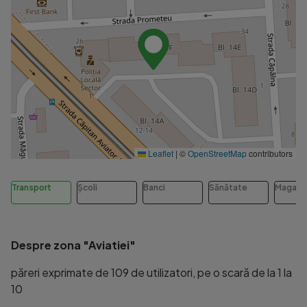
Leaflet
|
©
OpenStreetMap
contributors
Transport
Școli
Banci
Sănătate
Magazi
Despre zona "Aviatiei"
păreri exprimate de 109 de utilizatori, pe o scară de la 1 la
10