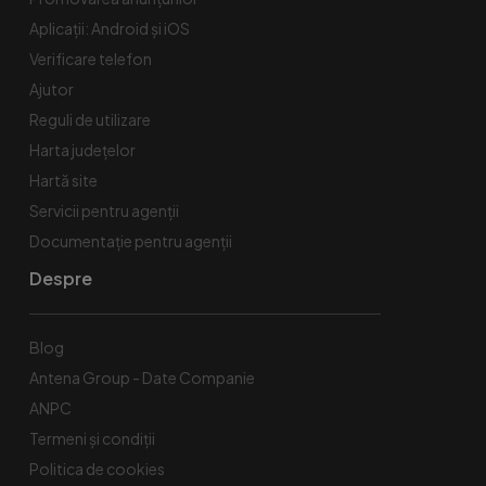
Aplicații: Android și iOS
Verificare telefon
Ajutor
Reguli de utilizare
Harta județelor
Hartă site
Servicii pentru agenții
Documentație pentru agenții
Despre
Blog
Antena Group - Date Companie
ANPC
Termeni și condiții
Politica de cookies