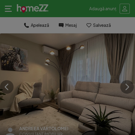
Adaugă anunț
Apelează
Mesaj
Salvează
ANDREEA VARTOLOMEI
CONSULTANT IMOBILIAR