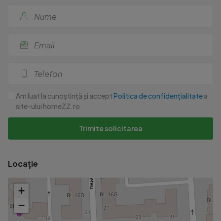
Am luat la cunoștință și accept
Politica de confidențialitate
a
site-ului homeZZ.ro
Trimite solicitarea
Locație
+
−