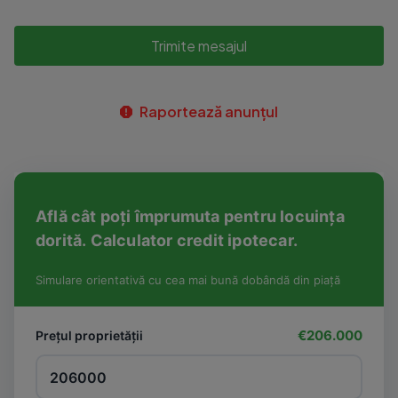
Trimite mesajul
Raportează anunțul
Află cât poți împrumuta pentru locuința
dorită. Calculator credit ipotecar.
Simulare orientativă cu cea mai bună dobândă din piață
€206.000
Prețul proprietății