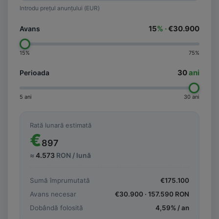
Introdu prețul anunțului (EUR)
15
% ·
€30.900
Avans
15%
75%
30
ani
Perioada
5 ani
30 ani
Rată lunară estimată
€
897
≈
4.573
RON / lună
Sumă împrumutată
€
175.100
Avans necesar
€
30.900
·
157.590
RON
Dobândă folosită
4,59
% / an