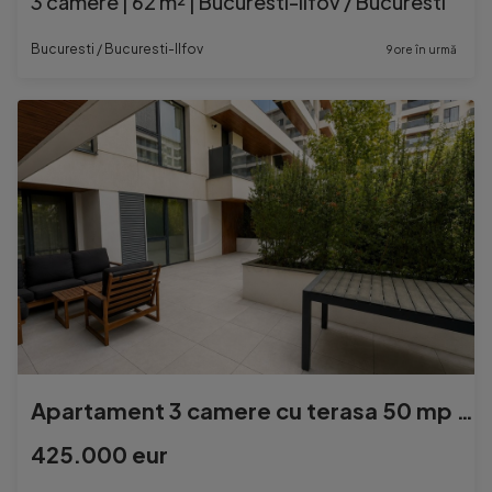
3 camere | 62 m² | Bucuresti-Ilfov / Bucuresti
Bucuresti / Bucuresti-Ilfov
9 ore în urmă
Apartament 3 camere cu terasa 50 mp 2 locuri de parcare s...
425.000 eur