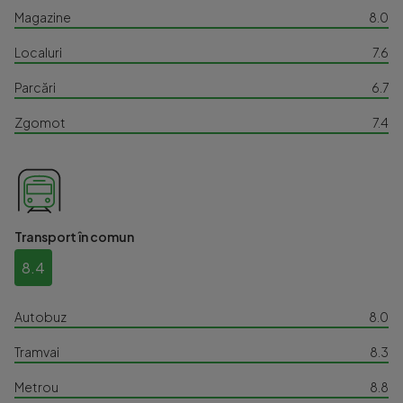
Magazine
8.0
Localuri
7.6
Parcări
6.7
Zgomot
7.4
Transport în comun
8.4
Autobuz
8.0
Tramvai
8.3
Metrou
8.8