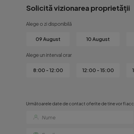
Etaj: 2

Solicită vizionarea proprietății
Pod deasupra apartamentului – avantaj pentru izol
Alege o zi disponibilă
???? Compartimentare

09 August
10 August
Living luminos

Alege un interval orar
Dormitor confortabil

8:00 - 12:00
12:00 - 15:00
Bucătărie separată

Baie

Următoarele date de contact oferite de tine vor fi acce
Hol

✨ Alte avantaje

Se vinde complet mobilat și utilat, exact ca în foto