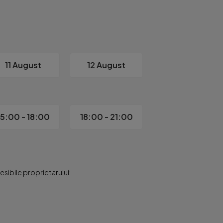
ație și depozitare

11 August
12 August
15:00 - 18:00
18:00 - 21:00
sibile proprietarului:
grafii
