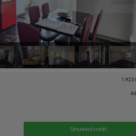
1.923 
66
Simulează credit