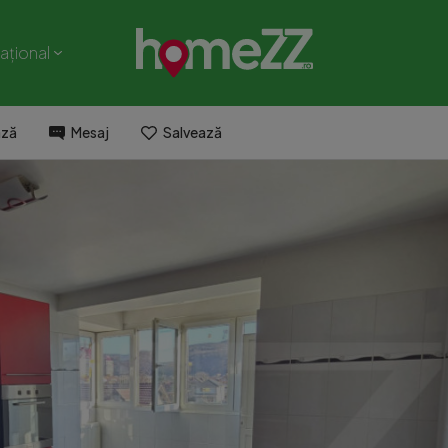
național
ază
Mesaj
Salvează