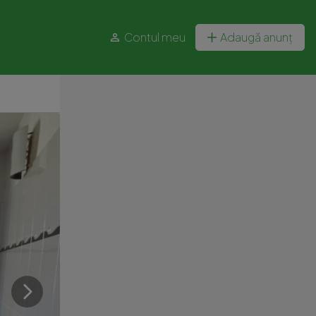
Contul meu
Adaugă anunț