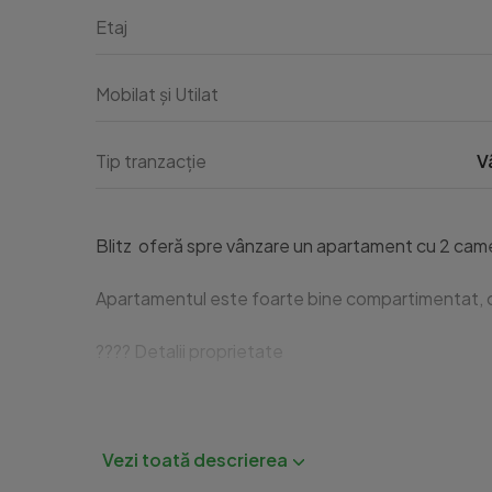
Etaj
Mobilat și Utilat
Tip tranzacție
V
Blitz  oferă spre vânzare un apartament cu 2 came
Apartamentul este foarte bine compartimentat, ofe
???? Detalii proprietate

Suprafață utilă: 50 mp

Compartimentare: decomandată
