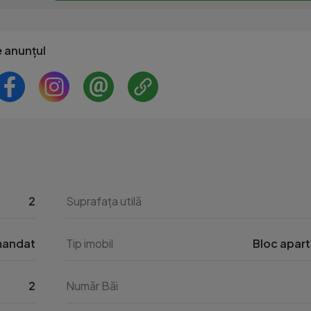
e anunțul
2
Suprafața utilă
andat
Tip imobil
Bloc apar
2
Număr Băi