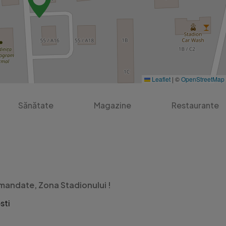
Leaflet
|
©
OpenStreetMap
Sănătate
Magazine
Restaurante
andate, Zona Stadionului !
sti