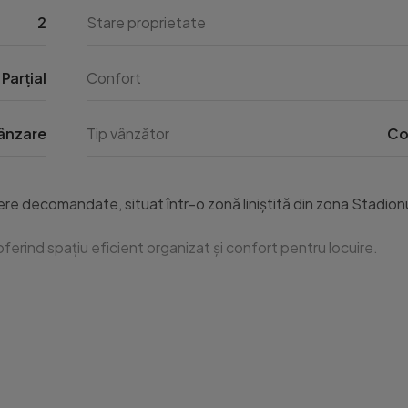
2
Stare proprietate
Parțial
Confort
ânzare
Tip vânzător
Co
re decomandate, situat într-o zonă liniștită din zona Stadionu
rind spațiu eficient organizat și confort pentru locuire.
