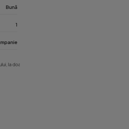
Bună
1
mpanie
lui, la doar 2 minute de Baza Sportivă de pe Strada Someșului,