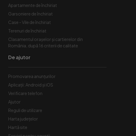
Apartamente de închiriat
Garsoniere de închiriat
Case - Vile de închiriat
Terenuri de închiriat
Clasamentul orașelor și cartierelor din
România, după 16 criterii de calitate
De ajutor
Promovarea anunțurilor
Aplicații: Android și iOS
Verificare telefon
Ajutor
Reguli de utilizare
Harta județelor
Hartă site
Servicii pentru agenții