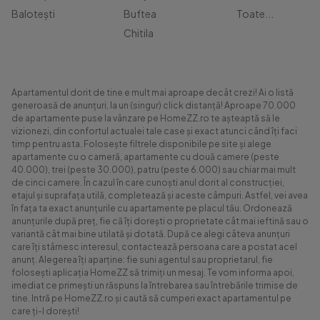
Balotești
Buftea
Toate...
Chitila
Apartamentul dorit de tine e mult mai aproape decât crezi! Ai o listă
generoasă de anunțuri, la un (singur) click distanță! Aproape 70.000
de apartamente puse la vânzare pe HomeZZ.ro te așteaptă să le
vizionezi, din confortul actualei tale case și exact atunci când îți faci
timp pentru asta. Folosește filtrele disponibile pe site și alege
apartamente cu o cameră, apartamente cu două camere (peste
40.000), trei (peste 30.000), patru (peste 6.000) sau chiar mai mult
de cinci camere. În cazul în care cunoști anul dorit al construcției,
etajul și suprafața utilă, completează și aceste câmpuri. Astfel, vei avea
în fața ta exact anunțurile cu apartamente pe placul tău. Ordonează
anunțurile după preț, fie că îți dorești o proprietate cât mai ieftină sau o
variantă cât mai bine utilată și dotată. După ce alegi câteva anunțuri
care îți stârnesc interesul, contactează persoana care a postat acel
anunț. Alegerea îți aparține: fie suni agentul sau proprietarul, fie
folosești aplicația HomeZZ să trimiți un mesaj. Te vom informa apoi,
imediat ce primești un răspuns la întrebarea sau întrebările trimise de
tine. Intră pe HomeZZ.ro și caută să cumperi exact apartamentul pe
care ți-l dorești!