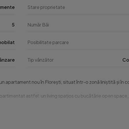
amente
Stare proprietate
5
Număr Băi
obilat
Posibilitate parcare
ânzare
Tip vânzător
Co
n apartament nou în Florești, situat într-o zonă liniștită și î
entat astfel: un living spațios cu bucătărie open space, un ho
erioară, iar imobilul este dotat cu lift și interfon pentru o m