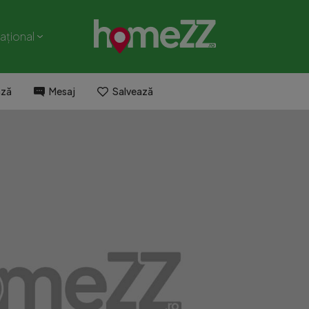
național
ază
Mesaj
Salvează