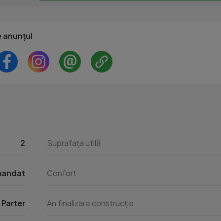
e anunțul
2
Suprafața utilă
mandat
Confort
Parter
An finalizare construcție