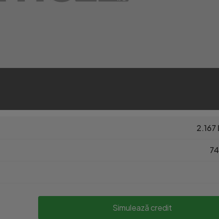
2.167 
74
Simulează credit