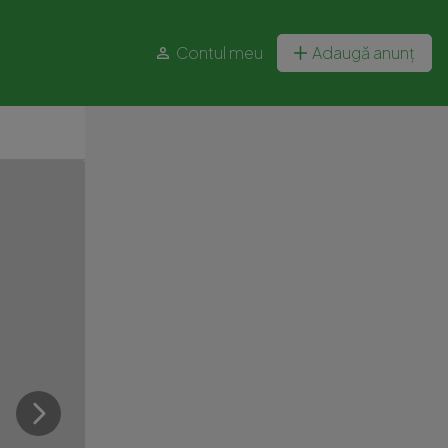
Contul meu
Adaugă anunț