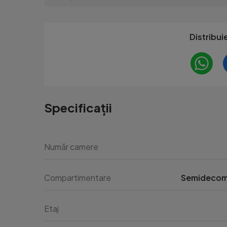
Distribui
Specificații
Număr camere
Compartimentare
Semideco
Etaj