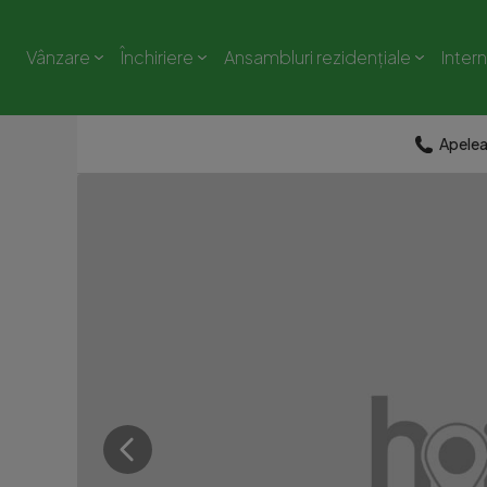
Vânzare
Închiriere
Ansambluri rezidențiale
Inter
Apele