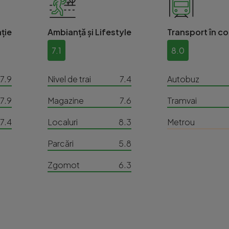
ție
Ambianță și Lifestyle
Transport în c
7.1
8.0
7.9
Nivel de trai
7.4
Autobuz
7.9
Magazine
7.6
Tramvai
7.4
Localuri
8.3
Metrou
Parcări
5.8
Zgomot
6.3