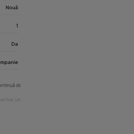
Nouă
1
Da
mpanie
n continuă dezvoltare, aproape de stadionul de fotbal Florești,
l, un dormitor, o baie cu geam, plus terasa generoasă, accesib
ai mare siguranță și comoditate. Apartamentul este predat compl