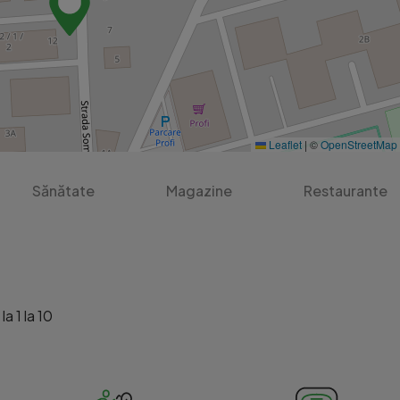
Leaflet
|
©
OpenStreetMap
Sănătate
Magazine
Restaurante
a 1 la 10