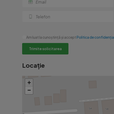
Am luat la cunoștință și accept
Politica de confidenția
Trimite solicitarea
Locație
+
−