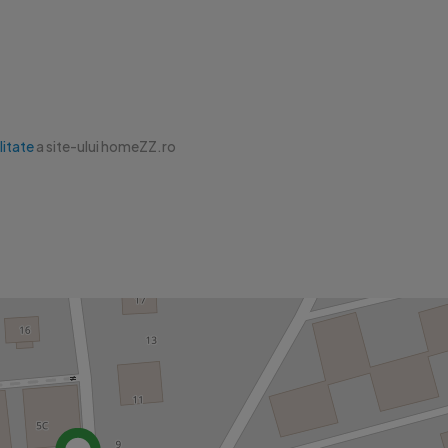
litate
a site-ului homeZZ.ro