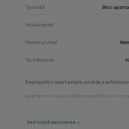
Tip imobil
Bloc apart
Niveluri imobil
Mobilat și Utilat
Nem
Tip tranzacție
V
Descoperiți o oportunitate unică de a achiziționa u
Apartamentul este semidecomandat și este compartim
În plus, apartamentul include un loc de parcare ext