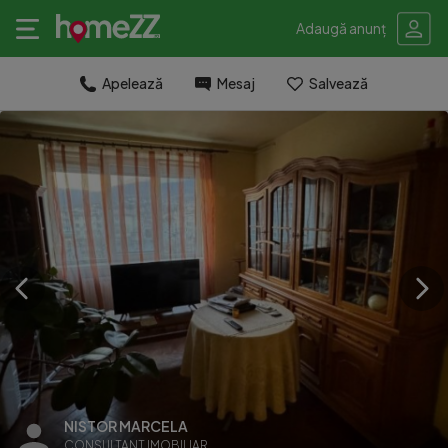
Adaugă anunț
Apelează
Mesaj
Salvează
NISTOR MARCELA
CONSULTANT IMOBILIAR