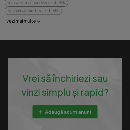
Garsoniere vânzare Deva-hd - ANL
Terenuri vânzare Deva-hd - ANL
vezi mai multe
Vrei să închiriezi sau
vinzi simplu și rapid?
Adaugă acum anunț