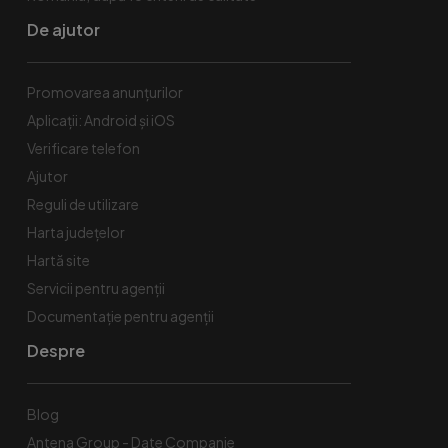
De ajutor
Promovarea anunțurilor
Aplicații: Android și iOS
Verificare telefon
Ajutor
Reguli de utilizare
Harta județelor
Hartă site
Servicii pentru agenții
Documentație pentru agenții
Despre
Blog
Antena Group - Date Companie