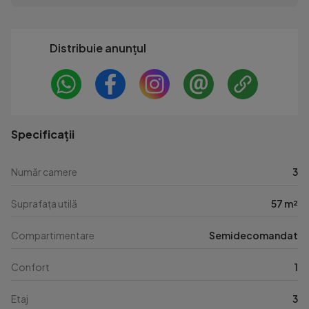
Distribuie anunțul
Specificații
Număr camere
3
Suprafața utilă
57 m²
Compartimentare
Semidecomandat
Confort
1
Etaj
3