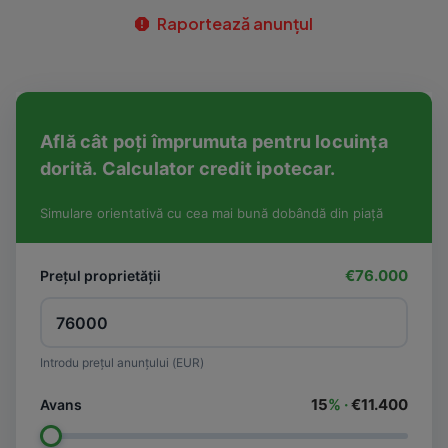
Raportează anunțul
Află cât poți împrumuta pentru locuința
dorită. Calculator credit ipotecar.
Simulare orientativă cu cea mai bună dobândă din piață
€76.000
Prețul proprietății
Introdu prețul anunțului (EUR)
15
% ·
€11.400
Avans