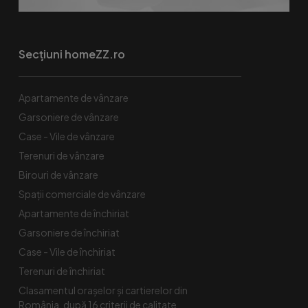
Secțiuni homeZZ.ro
Apartamente de vânzare
Garsoniere de vânzare
Case - Vile de vânzare
Terenuri de vânzare
Birouri de vânzare
Spaţii comerciale de vânzare
Apartamente de închiriat
Garsoniere de închiriat
Case - Vile de închiriat
Terenuri de închiriat
Clasamentul orașelor și cartierelor din
România, după 16 criterii de calitate