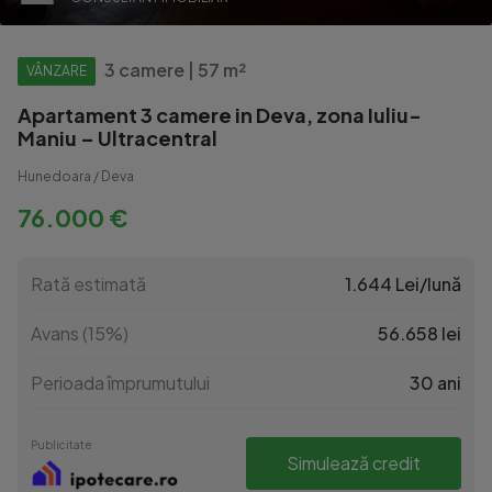
3 camere | 57 m²
VÂNZARE
Apartament 3 camere in Deva, zona Iuliu-
Maniu – Ultracentral
Hunedoara / Deva
76.000 €
Rată estimată
1.644 Lei/lună
Avans (15%)
56.658 lei
Perioada împrumutului
30 ani
Publicitate
Simulează credit