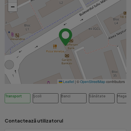
−
Leaflet
|
©
OpenStreetMap
contributors
Transport
Școli
Banci
Sănătate
Magazi
Contactează utilizatorul