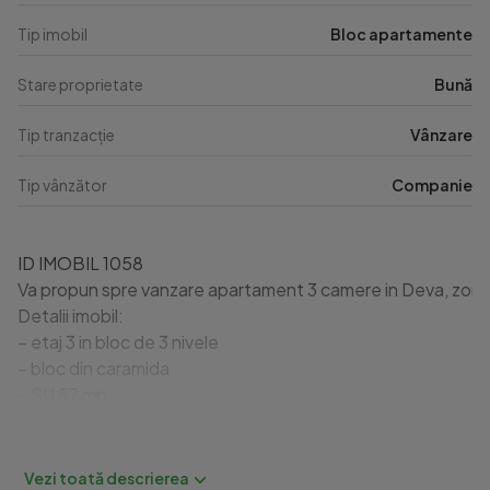
Tip imobil
Bloc apartamente
Stare proprietate
Bună
Tip tranzacție
Vânzare
Tip vânzător
Companie
ID IMOBIL 1058

Va propun spre vanzare apartament 3 camere in Deva, zona I
Detalii imobil:

– etaj 3 in bloc de 3 nivele

– bloc din caramida

– SU 57 mp

– hol foarte spatios la intrare

– balcon deschis la dormitor

– baie cu geam
