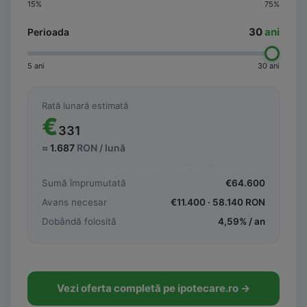
15%
75%
30
ani
Perioada
5 ani
30 ani
Rată lunară estimată
€
331
≈
1.687
RON / lună
Sumă împrumutată
€
64.600
Avans necesar
€
11.400
·
58.140
RON
Dobândă folosită
4,59
% / an
Vezi oferta completă pe ipotecare.ro →