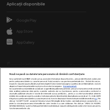
Aplicații disponibile
Google Play
App Store
AppGallery
Nouă ne pasă ca datele tale personale să rămână confidențiale
Noi și partenerii noștri
589
stocăm și/sau accesăm informații pe dispozitivul dvs., precum identificatorii cookie unici
pentru prelucrarea datelor cu caracter personal. Puteți accepta sau gestiona preferințele dvs. făcând clic mai jos,
respectiv vă puteți opune utilizării unui interes legitim în orice moment pe pagina cu politica de confidențialitate. Aceste
alegeri vor fi raportate partenerilor noștri și nu vă vor afecta navigarea.
Mai multe detalii
Urmărește-ne pe:
Noi si partenerii nostri (retelele de socializare si agentiile de publicitate partenere, precum si furnizorii nostri de servicii de
date analitice) prelucram date pentru a permite website-ului sa functioneze, pentru a personaliza continutul si
anunturile publicitare afisate in functie de interesele si/sau profilul dvs., pentru a va oferi functionalitati aferente
retelelor de socializare si pentru a analiza traficul pe website. Beneficiati de drepturile prevazute de art. 15-22 din GDPR
in legatura cu prelucrarea datelor cu caracter personal. Aceste drepturi pot fi exercitate prin modalitatea indicata
aici
. Prin
click pe “ACCEPT TOATE”, acceptati folosirea tuturor Tehnologiilor de tip Cookie, care implica inclusiv acceptul dvs. cu
privire la stocarea/accesarea informatiilor de catre Vendor-ii cu care colaboram. Prin click pe “VREAU SA MODIFIC
SETARILE INDIVIDUAL” puteti schimba preferintele in mod individual, mai putin cele legate de cookie strict necesare pentru
functionarea website-ului.