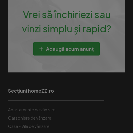
Vrei să închiriezi sau
vinzi simplu și rapid?
Adaugă acum anunț
Secțiuni homeZZ.ro
Apartamente de vânzare
Garsoniere de vânzare
Case - Vile de vânzare