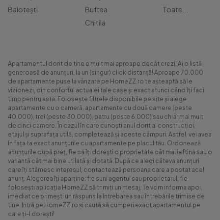
Balotești
Buftea
Toate...
Chitila
Apartamentul dorit de tine e mult mai aproape decât crezi! Ai o listă
generoasă de anunțuri, la un (singur) click distanță! Aproape 70.000
de apartamente puse la vânzare pe HomeZZ.ro te așteaptă să le
vizionezi, din confortul actualei tale case și exact atunci când îți faci
timp pentru asta. Folosește filtrele disponibile pe site și alege
apartamente cu o cameră, apartamente cu două camere (peste
40.000), trei (peste 30.000), patru (peste 6.000) sau chiar mai mult
de cinci camere. În cazul în care cunoști anul dorit al construcției,
etajul și suprafața utilă, completează și aceste câmpuri. Astfel, vei avea
în fața ta exact anunțurile cu apartamente pe placul tău. Ordonează
anunțurile după preț, fie că îți dorești o proprietate cât mai ieftină sau o
variantă cât mai bine utilată și dotată. După ce alegi câteva anunțuri
care îți stârnesc interesul, contactează persoana care a postat acel
anunț. Alegerea îți aparține: fie suni agentul sau proprietarul, fie
folosești aplicația HomeZZ să trimiți un mesaj. Te vom informa apoi,
imediat ce primești un răspuns la întrebarea sau întrebările trimise de
tine. Intră pe HomeZZ.ro și caută să cumperi exact apartamentul pe
care ți-l dorești!