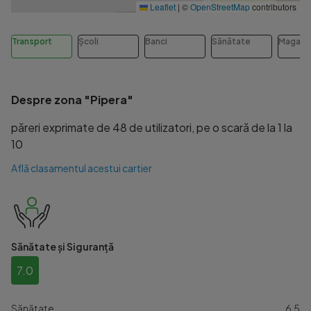
Leaflet
|
©
OpenStreetMap
contributors
Transport
Școli
Banci
Sănătate
Magazi
Despre zona "Pipera"
păreri exprimate de 48 de utilizatori, pe o scară de la 1 la
10
Află clasamentul acestui cartier
Sănătate și Siguranță
7.0
Sănătate
6.5