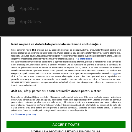
App Store
AppGallery
Nouă ne pasă ca datele tale personale să rămână confidențiale
Noi și partenerii noștri
589
stocăm și/sau accesăm informații pe dispozitivul dvs., precum identificatorii cookie unici
pentru prelucrarea datelor cu caracter personal. Puteți accepta sau gestiona preferințele dvs. făcând clic mai jos,
respectiv vă puteți opune utilizării unui interes legitim în orice moment pe pagina cu politica de confidențialitate. Aceste
alegeri vor fi raportate partenerilor noștri și nu vă vor afecta navigarea.
Mai multe detalii
Noi si partenerii nostri (retelele de socializare si agentiile de publicitate partenere, precum si furnizorii nostri de servicii de
date analitice) prelucram date pentru a permite website-ului sa functioneze, pentru a personaliza continutul si
anunturile publicitare afisate in functie de interesele si/sau profilul dvs., pentru a va oferi functionalitati aferente
retelelor de socializare si pentru a analiza traficul pe website. Beneficiati de drepturile prevazute de art. 15-22 din GDPR
in legatura cu prelucrarea datelor cu caracter personal. Aceste drepturi pot fi exercitate prin modalitatea indicata
aici
. Prin
click pe “ACCEPT TOATE”, acceptati folosirea tuturor Tehnologiilor de tip Cookie, care implica inclusiv acceptul dvs. cu
Urmărește-ne pe:
privire la stocarea/accesarea informatiilor de catre Vendor-ii cu care colaboram. Prin click pe “VREAU SA MODIFIC
SETARILE INDIVIDUAL” puteti schimba preferintele in mod individual, mai putin cele legate de cookie strict necesare pentru
functionarea website-ului.
Atât noi, cât și partenerii noștri prelucrăm datele pentru a oferi:
Dezvoltarea și îmbunătățirea serviciilor. Măsurarea performanței reclamelor. Utilizarea profilurilor pentru selectarea
conținutului personalizat. Stocarea și/sau accesarea informațiilor de pe un dispozitiv. Crearea profilurilor de conținut
personalizat. Utilizarea profilurilor pentru selectarea publicității personalizate. Crearea profilurilor pentru publicitate
personalizată. Măsurarea performanței conținutului. Înțelegerea publicului prin statistici sau combinații de date din
surse diferite. Utilizarea datelor limitate pentru a selecta conținutul. Utilizarea de date limitate pentru a selecta
publicitatea. Date precise de geolocație și identificarea prin scanarea dispozitivului.
Listă parteneri (furnizori)
Acest site este creat si administrat de Digital Antena Group.
ACCEPT TOATE
Toate drepturile rezervate.
VREAU SA MODIFIC SETARILE INDIVIDUAL