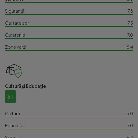
Siguranță
7.8
Calitate aer
7.3
Curățenie
7.0
Zone verzi
6.4
Cultură și Educație
6.1
Cultură
5.0
Educație
7.0
Sport
6.4