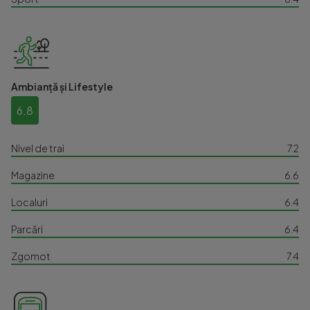
Ambianță și Lifestyle
6.8
Nivel de trai
7.2
Magazine
6.6
Localuri
6.4
Parcări
6.4
Zgomot
7.4