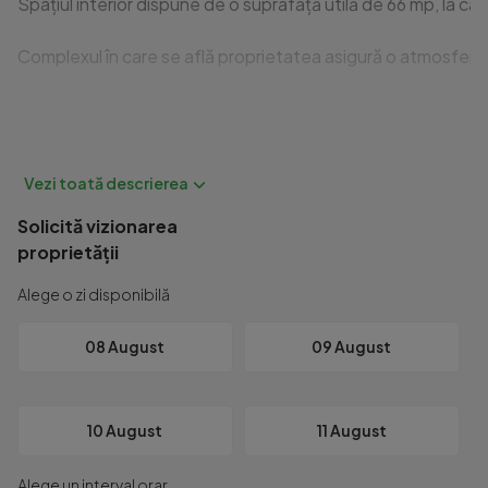
Spațiul interior dispune de o suprafață utilă de 66 mp, la c
Complexul în care se află proprietatea asigură o atmosferă ca
Pentru mai multe detalii și programarea unei vizionări, vă ru
Id intern: P11674
Solicită vizionarea
proprietății
Alege o zi disponibilă
08 August
09 August
10 August
11 August
Alege un interval orar