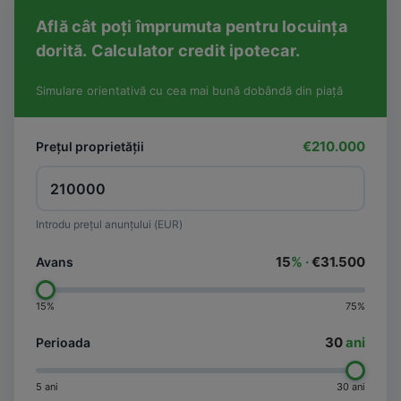
Află cât poți împrumuta pentru locuința
dorită. Calculator credit ipotecar.
Simulare orientativă cu cea mai bună dobândă din piață
€210.000
Prețul proprietății
Introdu prețul anunțului (EUR)
15
% ·
€31.500
Avans
15%
75%
30
ani
Perioada
5 ani
30 ani