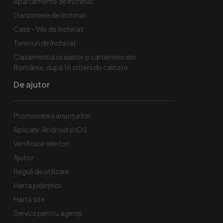
Apartamente de închiriat
Garsoniere de închiriat
Case - Vile de închiriat
Terenuri de închiriat
Clasamentul orașelor și cartierelor din
România, după 16 criterii de calitate
De ajutor
Promovarea anunțurilor
Aplicații: Android și iOS
Verificare telefon
Ajutor
Reguli de utilizare
Harta județelor
Hartă site
Servicii pentru agenții