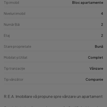
Tip imobil
Bloc apartamente
Niveluri imobil
4
Număr Băi
2
Etaj
2
Stare proprietate
Bună
Mobilat și Utilat
Complet
Tip tranzacție
Vânzare
Tip vânzător
Companie
R.E.A. Imobiliare vă propune spre vânzare un apartament moder