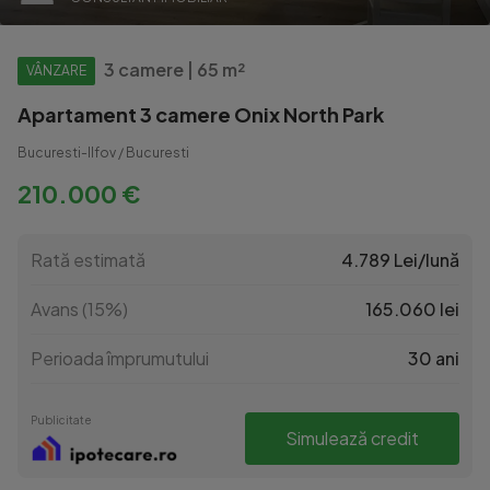
3 camere | 65 m²
VÂNZARE
Apartament 3 camere Onix North Park
Bucuresti-Ilfov / Bucuresti
210.000 €
Rată estimată
4.789 Lei/lună
Avans (15%)
165.060 lei
Perioada împrumutului
30 ani
Publicitate
Simulează credit