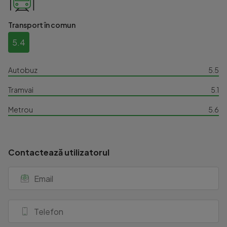
Transport în comun
5.4
Autobuz
5.5
Tramvai
5.1
Metrou
5.6
Contactează utilizatorul