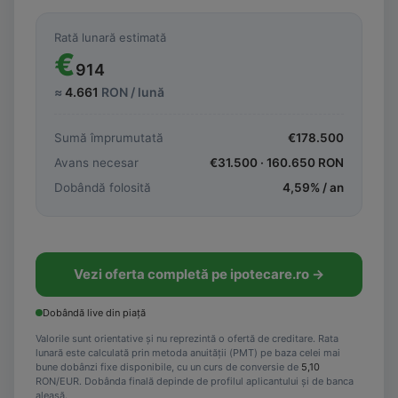
Rată lunară estimată
€
914
≈
4.661
RON / lună
Sumă împrumutată
€
178.500
Avans necesar
€
31.500
·
160.650
RON
Dobândă folosită
4,59
% / an
Vezi oferta completă pe ipotecare.ro →
Dobândă live din piață
Valorile sunt orientative și nu reprezintă o ofertă de creditare. Rata
lunară este calculată prin metoda anuității (PMT) pe baza celei mai
bune dobânzi fixe disponibile, cu un curs de conversie de
5,10
RON/EUR. Dobânda finală depinde de profilul aplicantului și de banca
aleasă.