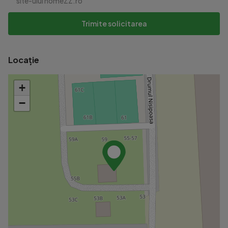
site-ului homeZZ.ro
Trimite solicitarea
Locație
+
−