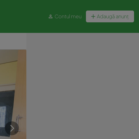
Contul meu
Adaugă anunț