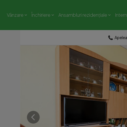
Vânzare
Închiriere
Ansambluri rezidențiale
Inter
Apele