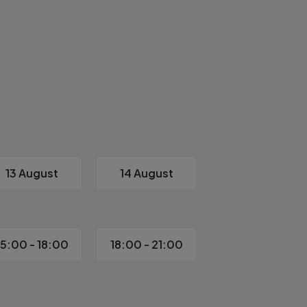
cu PVC

onica si termica superioara)

 luminozitate naturala pe tot parcursul zilei

13 August
14 August
15:00 - 18:00
18:00 - 21:00
 a fi personalizat de noii proprietari

ependenta termica completa)

a executate
