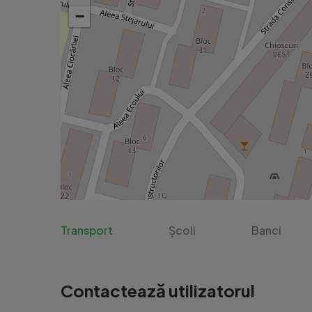
−
Pentru detalii suplimentare si programarea unei v
Pentru mai multe informatii si vizionari nu ezitati 
Agentia imobiliara Europa este o agentie de consul
Nu conteaza daca esti proprietar sau esti un client 
Id intern 5029

Transport
Școli
Banci
Contactează utilizatorul