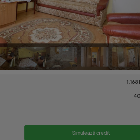
1.168 
40
Simulează credit