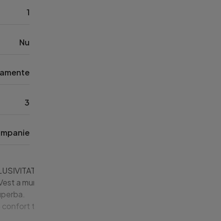
1
Nu
tamente
3
mpanie
VITATE pret redus de la 59.500e la 54.000euro

st a municipiului Tulcea, pe strada Isaccei.

uperba.

confort termic ideal si costuri minime de intretinere.
