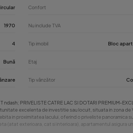
ircular
Confort
1970
Nu include TVA
4
Tip imobil
Bloc apar
Bună
Etaj
ânzare
Tip vânzător
Co
ndash; PRIVELISTE CATRE LAC SI DOTARI PREMIUM-EXCLUSI
nitate excelenta de investitie sau locuit, situata in zona de Ve
ita in proximitatea lacului, oferind o priveliste panoramica s
ta (atat exterioara, cat si interioara), apartamentul asigura un 