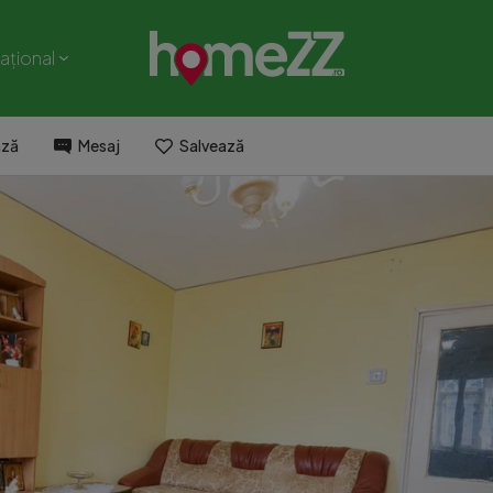
național
ază
Mesaj
Salvează