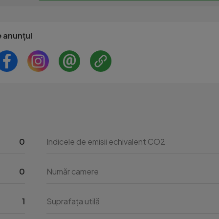
e anunțul
0
Indicele de emisii echivalent CO2
0
Număr camere
1
Suprafața utilă