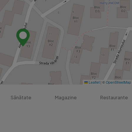
izionari, contactati-ne la numarul de telefon: 0722 233 464

sa ne contactati sau va asteptam la sediul agentiei din str. Bab
tanta imobiliara profesionista, care lucreaza pentru tine si cu
in cautarea unei proprietati, noi suntem aici pentru a facilita t
Leaflet
|
©
OpenStreetMap
Sănătate
Magazine
Restaurante