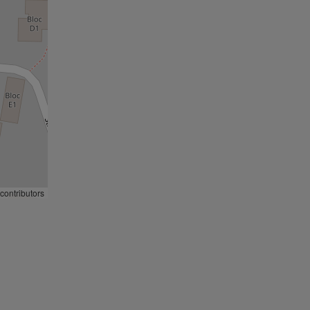
adag nr. 12, bl.6, parter (vis-a-vis de CEC BANK).

 tine pentru a obtine cea mai buna tranzactie in favoarea ta!

otul, astfel incat lucrurile sa decurga perfect!

contributors