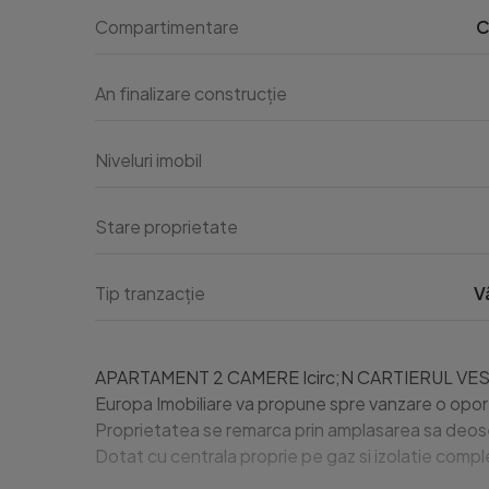
Compartimentare
C
An finalizare construcție
Niveluri imobil
Stare proprietate
Tip tranzacție
V
APARTAMENT 2 CAMERE Icirc;N CARTIERUL VEST 
Europa Imobiliare va propune spre vanzare o oportu
Proprietatea se remarca prin amplasarea sa deoseb
Dotat cu centrala proprie pe gaz si izolatie comple