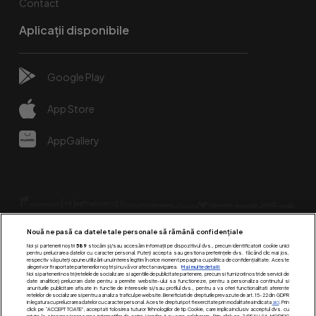
Contact
Aplicații disponibile
Google Play
App Store
AppGallery
Nouă ne pasă ca datele tale personale să rămână confidențiale
Noi și partenerii noștri
589
stocăm și/sau accesăm informații pe dispozitivul dvs., precum identificatorii cookie unici
pentru prelucrarea datelor cu caracter personal. Puteți accepta sau gestiona preferințele dvs. făcând clic mai jos,
respectiv vă puteți opune utilizării unui interes legitim în orice moment pe pagina cu politica de confidențialitate. Aceste
alegeri vor fi raportate partenerilor noștri și nu vă vor afecta navigarea.
Mai multe detalii
Urmărește-ne pe:
Noi si partenerii nostri (retelele de socializare si agentiile de publicitate partenere, precum si furnizorii nostri de servicii de
date analitice) prelucram date pentru a permite website-ului sa functioneze, pentru a personaliza continutul si
anunturile publicitare afisate in functie de interesele si/sau profilul dvs., pentru a va oferi functionalitati aferente
retelelor de socializare si pentru a analiza traficul pe website. Beneficiati de drepturile prevazute de art. 15-22 din GDPR
in legatura cu prelucrarea datelor cu caracter personal. Aceste drepturi pot fi exercitate prin modalitatea indicata
aici
. Prin
click pe “ACCEPT TOATE”, acceptati folosirea tuturor Tehnologiilor de tip Cookie, care implica inclusiv acceptul dvs. cu