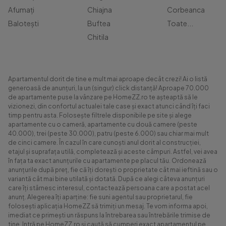
Afumați
Chiajna
Corbeanca
Balotești
Buftea
Toate...
Chitila
Apartamentul dorit de tine e mult mai aproape decât crezi! Ai o listă
generoasă de anunțuri, la un (singur) click distanță! Aproape 70.000
de apartamente puse la vânzare pe HomeZZ.ro te așteaptă să le
vizionezi, din confortul actualei tale case și exact atunci când îți faci
timp pentru asta. Folosește filtrele disponibile pe site și alege
apartamente cu o cameră, apartamente cu două camere (peste
40.000), trei (peste 30.000), patru (peste 6.000) sau chiar mai mult
de cinci camere. În cazul în care cunoști anul dorit al construcției,
etajul și suprafața utilă, completează și aceste câmpuri. Astfel, vei avea
în fața ta exact anunțurile cu apartamente pe placul tău. Ordonează
anunțurile după preț, fie că îți dorești o proprietate cât mai ieftină sau o
variantă cât mai bine utilată și dotată. După ce alegi câteva anunțuri
care îți stârnesc interesul, contactează persoana care a postat acel
anunț. Alegerea îți aparține: fie suni agentul sau proprietarul, fie
folosești aplicația HomeZZ să trimiți un mesaj. Te vom informa apoi,
imediat ce primești un răspuns la întrebarea sau întrebările trimise de
tine. Intră pe HomeZZ.ro și caută să cumperi exact apartamentul pe