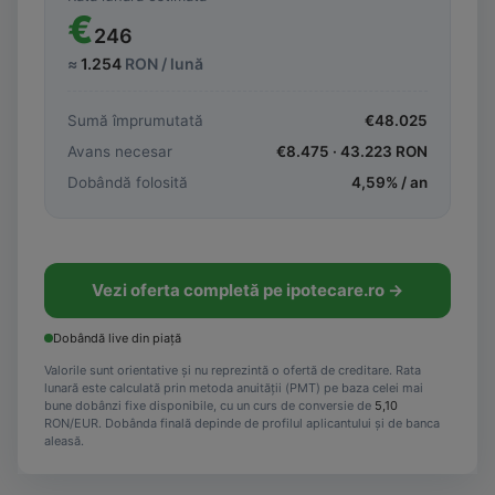
€
246
≈
1.254
RON / lună
Sumă împrumutată
€
48.025
Avans necesar
€
8.475
·
43.223
RON
Dobândă folosită
4,59
% / an
Vezi oferta completă pe ipotecare.ro →
Dobândă live din piață
Valorile sunt orientative și nu reprezintă o ofertă de creditare. Rata
lunară este calculată prin metoda anuității (PMT) pe baza celei mai
bune dobânzi fixe disponibile, cu un curs de conversie de
5,10
RON/EUR. Dobânda finală depinde de profilul aplicantului și de banca
aleasă.