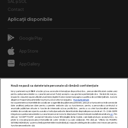
SAL și SOL
Contact
Aplicații disponibile
Google Play
App Store
AppGallery
Nouă ne pasă ca datele tale personale să rămână confidențiale
Noi și partenerii noștri
589
stocăm și/sau accesăm informații pe dispozitivul dvs., precum identificatorii cookie unici
pentru prelucrarea datelor cu caracter personal. Puteți accepta sau gestiona preferințele dvs. făcând clic mai jos,
respectiv vă puteți opune utilizării unui interes legitim în orice moment pe pagina cu politica de confidențialitate. Aceste
alegeri vor fi raportate partenerilor noștri și nu vă vor afecta navigarea.
Mai multe detalii
Noi si partenerii nostri (retelele de socializare si agentiile de publicitate partenere, precum si furnizorii nostri de servicii de
date analitice) prelucram date pentru a permite website-ului sa functioneze, pentru a personaliza continutul si
anunturile publicitare afisate in functie de interesele si/sau profilul dvs., pentru a va oferi functionalitati aferente
retelelor de socializare si pentru a analiza traficul pe website. Beneficiati de drepturile prevazute de art. 15-22 din GDPR
in legatura cu prelucrarea datelor cu caracter personal. Aceste drepturi pot fi exercitate prin modalitatea indicata
aici
. Prin
click pe “ACCEPT TOATE”, acceptati folosirea tuturor Tehnologiilor de tip Cookie, care implica inclusiv acceptul dvs. cu
Urmărește-ne pe:
privire la stocarea/accesarea informatiilor de catre Vendor-ii cu care colaboram. Prin click pe “VREAU SA MODIFIC
SETARILE INDIVIDUAL” puteti schimba preferintele in mod individual, mai putin cele legate de cookie strict necesare pentru
functionarea website-ului.