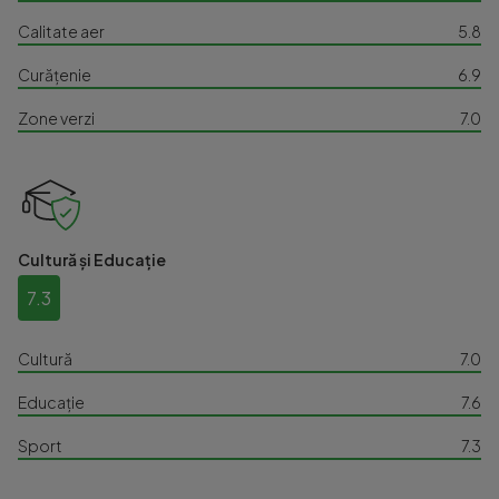
Calitate aer
5.8
Curățenie
6.9
Zone verzi
7.0
Cultură și Educație
7.3
Cultură
7.0
Educație
7.6
Sport
7.3