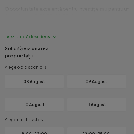
O oportunitate excelentă pentru investiție sau pentru un n
Cod ofertă / ID BLITZ: P167366

Id intern: P167366
Solicită vizionarea
proprietății
Alege o zi disponibilă
08 August
09 August
10 August
11 August
Alege un interval orar
8:00 - 12:00
12:00 - 15:00