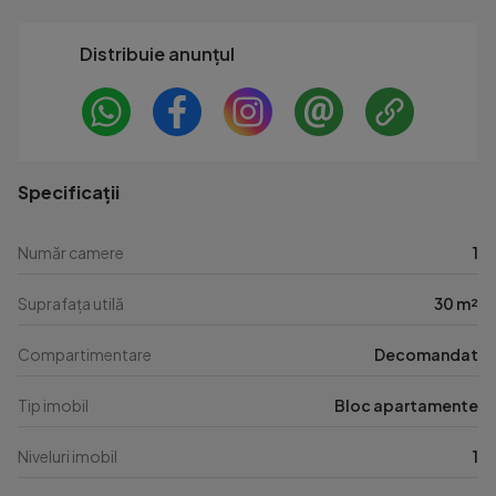
Distribuie anunțul
Specificații
Număr camere
1
Suprafața utilă
30 m²
Compartimentare
Decomandat
Tip imobil
Bloc apartamente
Niveluri imobil
1