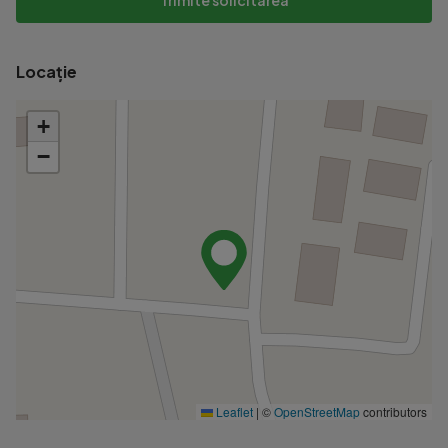
Trimite solicitarea
Locație
+
−
Leaflet
|
©
OpenStreetMap
contributors