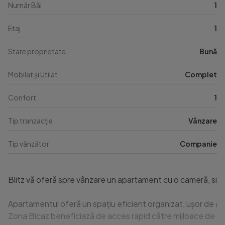
Număr Băi
1
Etaj
1
Stare proprietate
Bună
Mobilat și Utilat
Complet
Confort
1
Tip tranzacție
Vânzare
Tip vânzător
Companie
Blitz vă oferă spre vânzare un apartament cu o cameră, situat
Apartamentul oferă un spațiu eficient organizat, ușor de ame
Zona Bicaz beneficiază de acces rapid către mijloace de tran