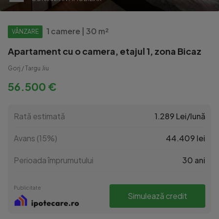
1 camere | 30 m²
VÂNZARE
Apartament cu o camera, etajul 1, zona Bicaz
Gorj / Targu Jiu
56.500 €
Rată estimată
1.289 Lei/lună
Avans (15%)
44.409 lei
Perioada împrumutului
30 ani
Publicitate
Simulează credit