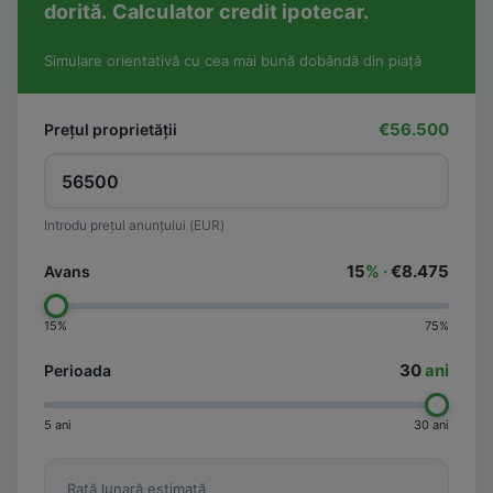
dorită. Calculator credit ipotecar.
Simulare orientativă cu cea mai bună dobândă din piață
€56.500
Prețul proprietății
Introdu prețul anunțului (EUR)
15
% ·
€8.475
Avans
15%
75%
30
ani
Perioada
5 ani
30 ani
Rată lunară estimată