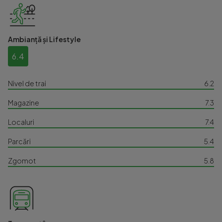
Ambianță și Lifestyle
6.4
Nivel de trai
6.2
Magazine
7.3
Localuri
7.4
Parcări
5.4
Zgomot
5.8