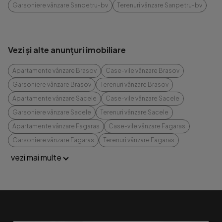
Garsoniere vânzare Sanpetru-bv
Terenuri vânzare Sanpetru-bv
Vezi și alte anunțuri imobiliare
Apartamente vânzare Brasov
Case-vile vânzare Brasov
Garsoniere vânzare Brasov
Terenuri vânzare Brasov
Apartamente vânzare Sacele
Case-vile vânzare Sacele
Garsoniere vânzare Sacele
Terenuri vânzare Sacele
Apartamente vânzare Fagaras
Case-vile vânzare Fagaras
Garsoniere vânzare Fagaras
Terenuri vânzare Fagaras
vezi mai multe