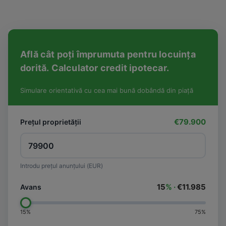
Află cât poți împrumuta pentru locuința
dorită. Calculator credit ipotecar.
Simulare orientativă cu cea mai bună dobândă din piață
€79.900
Prețul proprietății
Introdu prețul anunțului (EUR)
15
% ·
€11.985
Avans
15%
75%