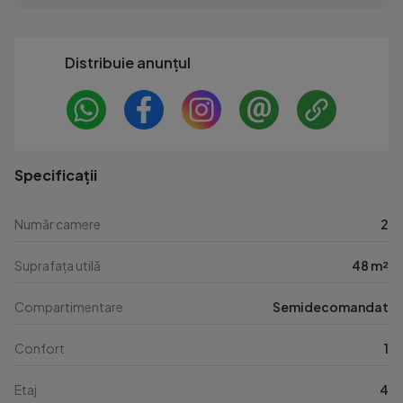
Distribuie anunțul
Specificații
Număr camere
2
Suprafața utilă
48 m²
Compartimentare
Semidecomandat
Confort
1
Etaj
4