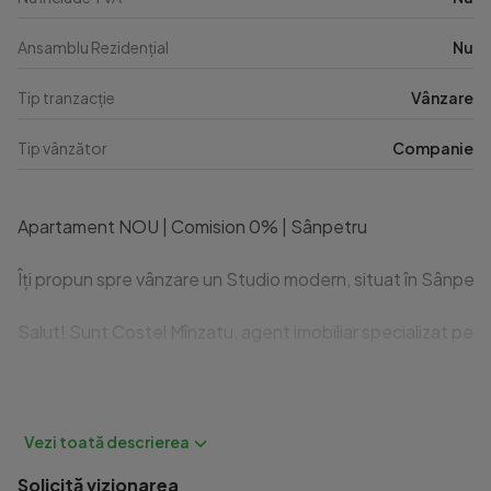
Ansamblu Rezidențial
Nu
Tip tranzacție
Vânzare
Tip vânzător
Companie
Apartament NOU | Comision 0% | Sânpetru

Îți propun spre vânzare un Studio modern, situat în Sânpetru, 
Salut! Sunt Costel Mînzatu, agent imobiliar specializat pe vânz
Apartamentul se află la etajul ultimul nivel al unui imobil tip 
Solicită vizionarea
                Compartimentare practică:
