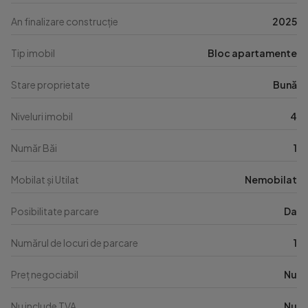
An finalizare construcție
2025
Tip imobil
Bloc apartamente
Stare proprietate
Bună
Niveluri imobil
4
Număr Băi
1
Mobilat și Utilat
Nemobilat
Posibilitate parcare
Da
Numărul de locuri de parcare
1
Preț negociabil
Nu
Nu include TVA
Nu