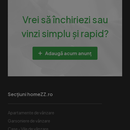
Vrei să închiriezi sau
vinzi simplu și rapid?
Adaugă acum anunț
Secțiuni homeZZ.ro
Apartamente de vânzare
Garsoniere de vânzare
Case - Vile de vânzare