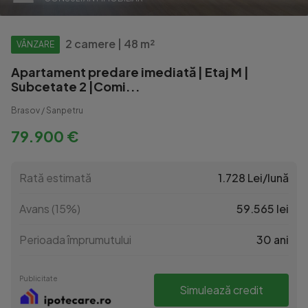
2 camere | 48 m²
VÂNZARE
Apartament predare imediată | Etaj M |
Subcetate 2 |Comi...
Brasov / Sanpetru
79.900 €
Rată estimată
1.728 Lei/lună
Avans (15%)
59.565 lei
Perioada împrumutului
30 ani
Publicitate
Simulează credit