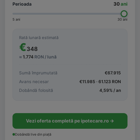
30
ani
Perioada
5 ani
30 ani
Rată lunară estimată
€
348
≈
1.774
RON / lună
Sumă împrumutată
€
67.915
Avans necesar
€
11.985
·
61.123
RON
Dobândă folosită
4,59
% / an
Vezi oferta completă pe ipotecare.ro →
Dobândă live din piață