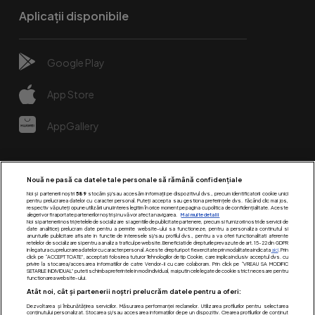
Aplicații disponibile
Google Play
App Store
AppGallery
Nouă ne pasă ca datele tale personale să rămână confidențiale
Noi și partenerii noștri
589
stocăm și/sau accesăm informații pe dispozitivul dvs., precum identificatorii cookie unici
pentru prelucrarea datelor cu caracter personal. Puteți accepta sau gestiona preferințele dvs. făcând clic mai jos,
respectiv vă puteți opune utilizării unui interes legitim în orice moment pe pagina cu politica de confidențialitate. Aceste
alegeri vor fi raportate partenerilor noștri și nu vă vor afecta navigarea.
Mai multe detalii
Noi si partenerii nostri (retelele de socializare si agentiile de publicitate partenere, precum si furnizorii nostri de servicii de
date analitice) prelucram date pentru a permite website-ului sa functioneze, pentru a personaliza continutul si
anunturile publicitare afisate in functie de interesele si/sau profilul dvs., pentru a va oferi functionalitati aferente
retelelor de socializare si pentru a analiza traficul pe website. Beneficiati de drepturile prevazute de art. 15-22 din GDPR
in legatura cu prelucrarea datelor cu caracter personal. Aceste drepturi pot fi exercitate prin modalitatea indicata
aici
. Prin
click pe “ACCEPT TOATE”, acceptati folosirea tuturor Tehnologiilor de tip Cookie, care implica inclusiv acceptul dvs. cu
Urmărește-ne pe:
privire la stocarea/accesarea informatiilor de catre Vendor-ii cu care colaboram. Prin click pe “VREAU SA MODIFIC
SETARILE INDIVIDUAL” puteti schimba preferintele in mod individual, mai putin cele legate de cookie strict necesare pentru
functionarea website-ului.
Atât noi, cât și partenerii noștri prelucrăm datele pentru a oferi:
Dezvoltarea și îmbunătățirea serviciilor. Măsurarea performanței reclamelor. Utilizarea profilurilor pentru selectarea
conținutului personalizat. Stocarea și/sau accesarea informațiilor de pe un dispozitiv. Crearea profilurilor de conținut