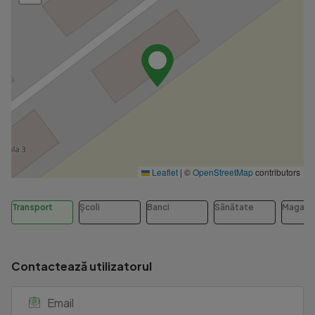
Pentru a înțelege mai bine proprietatea, te invit să parcurgi 
Cu drag,

Costel Mînzatu

0740.303.900

RE/MAX Champions

Strada Bisericii Române 88, Brașov
Leaflet
|
©
OpenStreetMap
contributors
Transport
Școli
Banci
Sănătate
Magazi
Contactează utilizatorul