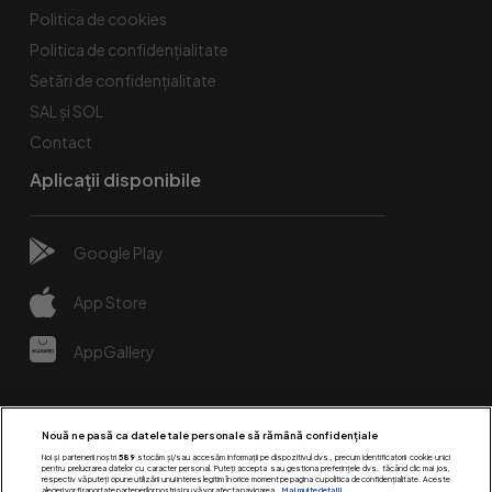
Politica de cookies
Politica de confidențialitate
Setări de confidențialitate
SAL și SOL
Contact
Aplicații disponibile
Google Play
App Store
AppGallery
Nouă ne pasă ca datele tale personale să rămână confidențiale
Noi și partenerii noștri
589
stocăm și/sau accesăm informații pe dispozitivul dvs., precum identificatorii cookie unici
pentru prelucrarea datelor cu caracter personal. Puteți accepta sau gestiona preferințele dvs. făcând clic mai jos,
respectiv vă puteți opune utilizării unui interes legitim în orice moment pe pagina cu politica de confidențialitate. Aceste
alegeri vor fi raportate partenerilor noștri și nu vă vor afecta navigarea.
Mai multe detalii