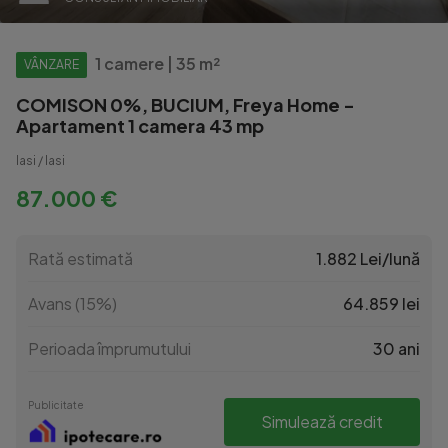
1 camere | 35 m²
VÂNZARE
COMISON 0%, BUCIUM, Freya Home -
Apartament 1 camera 43 mp
Iasi / Iasi
87.000 €
Rată estimată
1.882 Lei/lună
Avans (15%)
64.859 lei
Perioada împrumutului
30 ani
Publicitate
Simulează credit