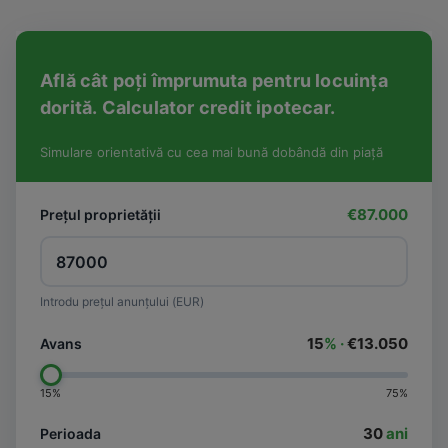
Află cât poți împrumuta pentru locuința
dorită. Calculator credit ipotecar.
Simulare orientativă cu cea mai bună dobândă din piață
€87.000
Prețul proprietății
Introdu prețul anunțului (EUR)
15
% ·
€13.050
Avans
15%
75%
30
ani
Perioada