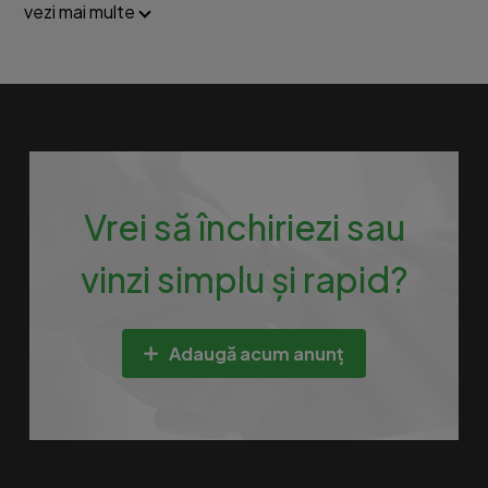
vezi mai multe
Vrei să închiriezi sau
vinzi simplu și rapid?
Adaugă acum anunț