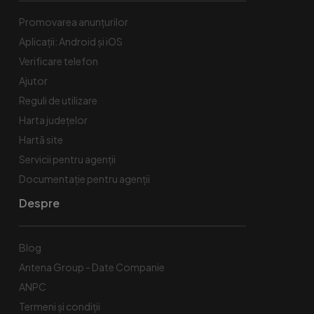
Promovarea anunțurilor
Aplicații: Android și iOS
Verificare telefon
Ajutor
Reguli de utilizare
Harta județelor
Hartă site
Servicii pentru agenții
Documentație pentru agenții
Despre
Blog
Antena Group - Date Companie
ANPC
Termeni și condiții