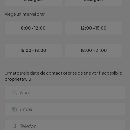
- Supraveghere video

Alege un interval orar
-> Cartierul Freya Home reprezintă un complex rezidențial gâ
8:00 - 12:00
12:00 - 15:00
Pentru vizionări sau informații suplimentare:

0750.299.322 – Mihaela Atasiei

Cod ofertă: P5460

15:00 - 18:00
18:00 - 21:00
 Această proprietate poate fi achiziționată prin intermediul 
Id intern: P5460
Următoarele date de contact oferite de tine vor fi accesibile
proprietarului: