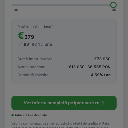
5 ani
30 ani
Rată lunară estimată
€
379
≈
1.931
RON / lună
Sumă împrumutată
€
73.950
Avans necesar
€
13.050
·
66.555
RON
Dobândă folosită
4,59
% / an
Vezi oferta completă pe ipotecare.ro →
Dobândă live din piață
Valorile sunt orientative și nu reprezintă o ofertă de creditare. Rata