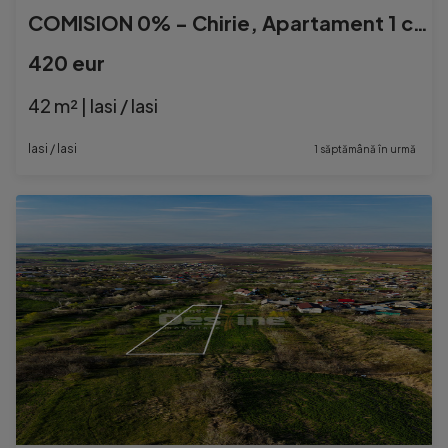
COMISION 0% - Chirie, Apartament 1 cameră + LOC DE PARCARE
420 eur
42 m² | Iasi / Iasi
Iasi / Iasi
1 săptămână în urmă