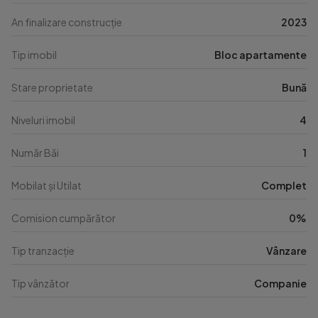
An finalizare construcție
2023
Tip imobil
Bloc apartamente
Stare proprietate
Bună
Niveluri imobil
4
Număr Băi
1
Mobilat și Utilat
Complet
Comision cumpărător
0%
Tip tranzacție
Vânzare
Tip vânzător
Companie