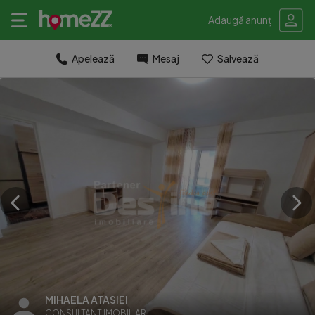
Adaugă anunț
Apelează
Mesaj
Salvează
MIHAELA ATASIEI
CONSULTANT IMOBILIAR