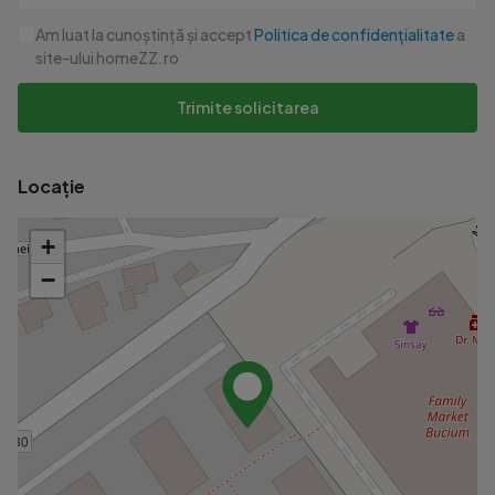
Am luat la cunoștință și accept
Politica de confidențialitate
a
site-ului homeZZ.ro
Trimite solicitarea
Locație
+
−