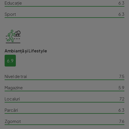
Educație
6.3
Sport
6.3
Ambianță și Lifestyle
6.9
Nivel de trai
7.5
Magazine
5.9
Localuri
7.2
Parcări
6.3
Zgomot
7.6