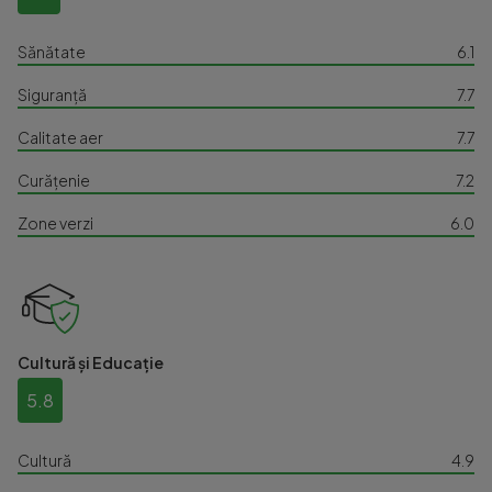
Sănătate
6.1
Siguranță
7.7
Calitate aer
7.7
Curățenie
7.2
Zone verzi
6.0
Cultură și Educație
5.8
Cultură
4.9