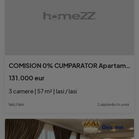
COMISION 0% CUMPARATOR Apartament 3c + LOC PARCARE + GRĂDIN
131.000 eur
3 camere | 57 m² | Iasi / Iasi
Iasi / Iasi
2 săptămâni în urmă