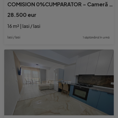
COMISION 0%CUMPARATOR - Cameră cămin 16mp mobilată, utila
28.500 eur
16 m² | Iasi / Iasi
Iasi / Iasi
1 săptămână în urmă