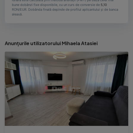
lunară este calculată prin metoda anuității (PMT) pe baza celei mai
bune dobânzi fixe disponibile, cu un curs de conversie de
5,10
RON/EUR. Dobânda finală depinde de profilul aplicantului și de banca
aleasă.
Anunțurile utilizatorului Mihaela Atasiei