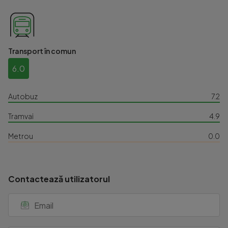
Transport în comun
6.0
Autobuz
7.2
Tramvai
4.9
Metrou
0.0
Contactează utilizatorul