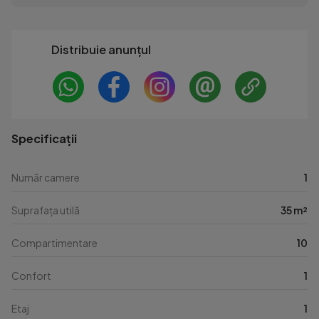
Distribuie anunțul
Specificații
Număr camere
1
Suprafața utilă
35 m²
Compartimentare
10
Confort
1
Etaj
1