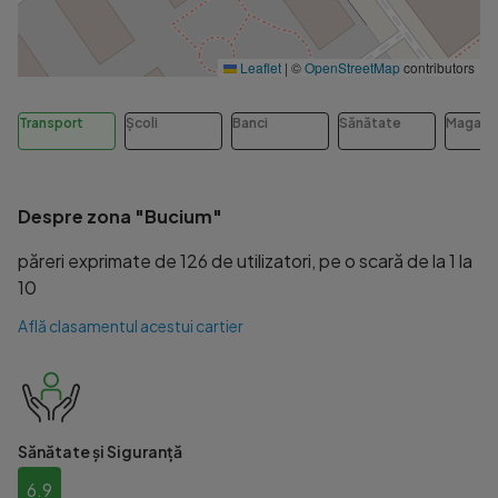
Leaflet
|
©
OpenStreetMap
contributors
Transport
Școli
Banci
Sănătate
Magazi
Despre zona "Bucium"
păreri exprimate de 126 de utilizatori, pe o scară de la 1 la
10
Află clasamentul acestui cartier
Sănătate și Siguranță
6.9