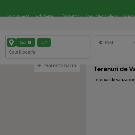
Vânzare
Închiriere
Ansambluri rezidențiale
Inter
Iasi
+ 2
Preț
Mărește harta
Terenuri de Va
Terenuri de vanzare in