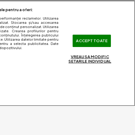
ele pentru a oferi:
performanței reclamelor. Utilizarea
nalizat. Stocarea și/sau accesarea
 de conținut personalizat. Utilizarea
lizate. Crearea profilurilor pentru
onținutului. Înțelegerea publicului
te. Utilizarea datelor limitate pentru
ACCEPT TOATE
entru a selecta publicitatea. Date
ispozitivului.
VREAU SA MODIFIC
SETARILE INDIVIDUAL