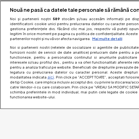
Nouă ne pasă ca datele tale personale să rămână con
Noi și partenerii noștri
589
stocăm și/sau accesăm informații pe dispo
identificatorii cookie unici pentru prelucrarea datelor cu caracter person
gestiona preferințele dvs. făcând clic mai jos, respectiv vă puteți opune 
legitim în orice moment pe pagina cu politica de confidențialitate. Aceste a
partenerilor noștri și nu vă vor afecta navigarea.
Mai multe detalii
Noi si partenerii nostri (retelele de socializare si agentiile de publicita
furnizorii nostri de servicii de date analitice) prelucram date pentru a p
functioneze, pentru a personaliza continutul si anunturile publicitare
interesele si/sau profilul dvs., pentru a va oferi functionalitati aferente ret
pentru a analiza traficul pe website. Beneficiati de drepturile prevazute de
legatura cu prelucrarea datelor cu caracter personal. Aceste drepturi 
aici
modalitatea indicata
. Prin click pe “ACCEPT TOATE”, acceptati folosire
de tip Cookie, care implica inclusiv acceptul dvs. cu privire la stocarea/acc
catre Vendor-ii cu care colaboram. Prin click pe “VREAU SA MODIFIC SETAR
schimba preferintele in mod individual, mai putin cele legate de cookie 
functionarea website-ului.