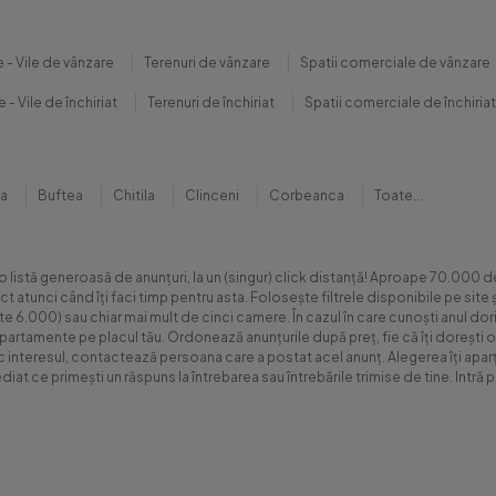
 - Vile de vânzare
Terenuri de vânzare
Spatii comerciale de vânzare
 - Vile de închiriat
Terenuri de închiriat
Spatii comerciale de închiriat
na
Buftea
Chitila
Clinceni
Corbeanca
Toate...
 o listă generoasă de anunțuri, la un (singur) click distanță! Aproape 70.00
xact atunci când îți faci timp pentru asta. Folosește filtrele disponibile pe s
.000) sau chiar mai mult de cinci camere. În cazul în care cunoști anul dorit 
apartamente pe placul tău. Ordonează anunțurile după preț, fie că îți dorești o
sc interesul, contactează persoana care a postat acel anunț. Alegerea îți aparți
diat ce primești un răspuns la întrebarea sau întrebările trimise de tine. Int