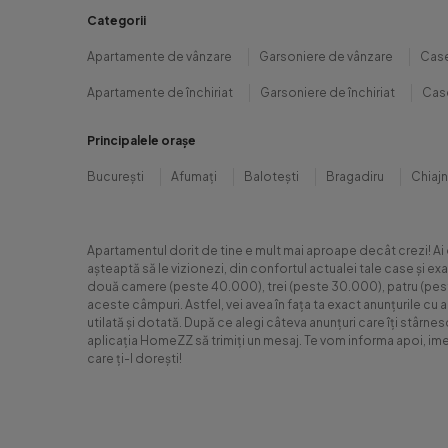
Categorii
Apartamente de vânzare
Garsoniere de vânzare
Case
Apartamente de închiriat
Garsoniere de închiriat
Case
Principalele orașe
București
Afumați
Balotești
Bragadiru
Chiaj
Apartamentul dorit de tine e mult mai aproape decât crezi! Ai
așteaptă să le vizionezi, din confortul actualei tale case și e
două camere (peste 40.000), trei (peste 30.000), patru (peste 6
aceste câmpuri. Astfel, vei avea în fața ta exact anunțurile cu 
utilată și dotată. După ce alegi câteva anunțuri care îți stârne
aplicația HomeZZ să trimiți un mesaj. Te vom informa apoi, ime
care ți-l dorești!