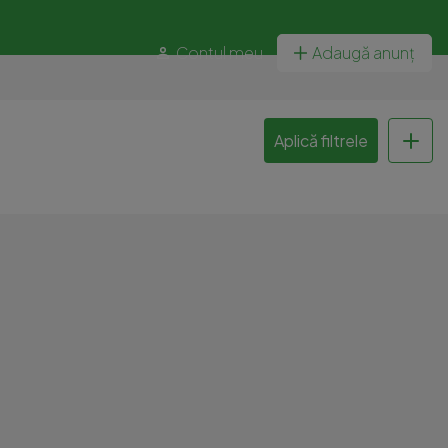
Contul meu
Adaugă anunț
Aplică filtrele