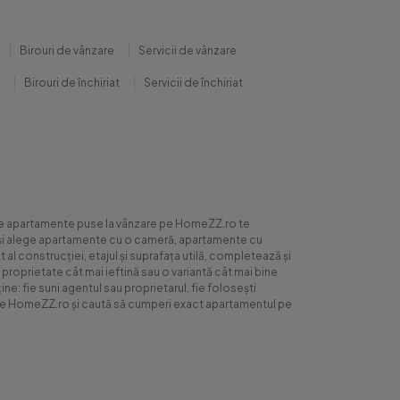
Birouri de vânzare
Servicii de vânzare
Birouri de închiriat
Servicii de închiriat
0 de apartamente puse la vânzare pe HomeZZ.ro te
ite și alege apartamente cu o cameră, apartamente cu
al construcției, etajul și suprafața utilă, completează și
 proprietate cât mai ieftină sau o variantă cât mai bine
ne: fie suni agentul sau proprietarul, fie folosești
ră pe HomeZZ.ro și caută să cumperi exact apartamentul pe