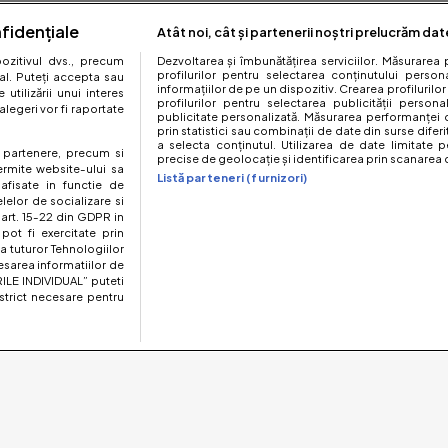
fidențiale
Atât noi, cât și partenerii noștri prelucrăm dat
zitivul dvs., precum
Dezvoltarea și îmbunătățirea serviciilor. Măsurarea 
profilurilor pentru selectarea conținutului perso
al. Puteți accepta sau
informațiilor de pe un dispozitiv. Crearea profilurilor
utilizării unui interes
profilurilor pentru selectarea publicității persona
legeri vor fi raportate
publicitate personalizată. Măsurarea performanței c
prin statistici sau combinații de date din surse diferi
a selecta conținutul. Utilizarea de date limitate p
te partenere, precum si
precise de geolocație și identificarea prin scanarea d
ermite website-ului sa
Listă parteneri (furnizori)
 afisate in functie de
elelor de socializare si
 art. 15-22 din GDPR in
pot fi exercitate prin
a tuturor Tehnologiilor
esarea informatiilor de
ILE INDIVIDUAL” puteti
strict necesare pentru