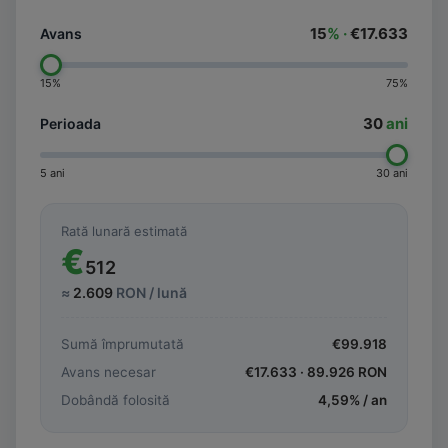
15
% ·
€17.633
Avans
15%
75%
30
ani
Perioada
5 ani
30 ani
Rată lunară estimată
€
512
≈
2.609
RON / lună
Sumă împrumutată
€
99.918
Avans necesar
€
17.633
·
89.926
RON
Dobândă folosită
4,59
% / an