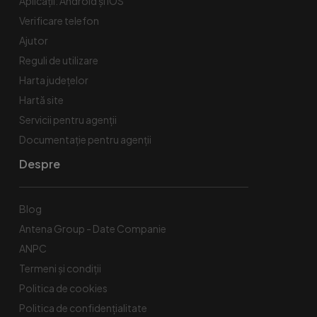
Aplicații: Android și iOS
Verificare telefon
Ajutor
Reguli de utilizare
Harta județelor
Hartă site
Servicii pentru agenții
Documentație pentru agenții
Despre
Blog
Antena Group - Date Companie
ANPC
Termeni și condiții
Politica de cookies
Politica de confidențialitate