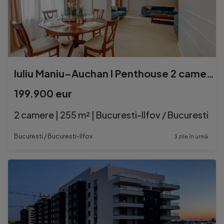
Iuliu Maniu–Auchan I Penthouse 2 camere terasă generoasa mobilat
199.900 eur
2 camere | 255 m² | Bucuresti-Ilfov / Bucuresti
Bucuresti / Bucuresti-Ilfov
3 zile în urmă