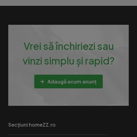
Vrei să închiriezi sau
vinzi simplu și rapid?
Adaugă acum anunț
Secțiuni homeZZ.ro