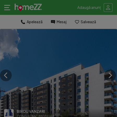
Adaugă anunț
Apelează
Mesaj
Salvează
BIROU VANZARI
CONSULTANT IMOBILIAR