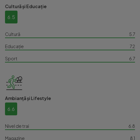
Cultură și Educație
6.5
Cultură
5.7
Educație
7.2
Sport
6.7
Ambianță și Lifestyle
6.6
Nivel de trai
6.8
Magazine
8.1