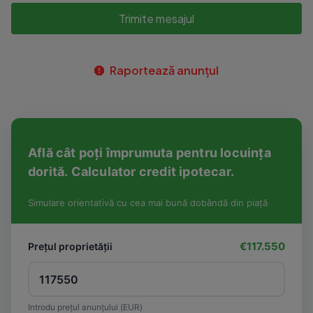
Trimite mesajul
Raportează anunțul
Află cât poți împrumuta pentru locuința
dorită. Calculator credit ipotecar.
Simulare orientativă cu cea mai bună dobândă din piață
€117.550
Prețul proprietății
Introdu prețul anunțului (EUR)