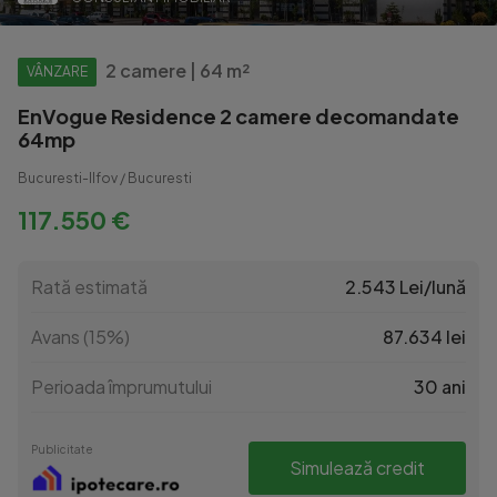
2 camere | 64 m²
VÂNZARE
EnVogue Residence 2 camere decomandate
64mp
Bucuresti-Ilfov / Bucuresti
117.550 €
Rată estimată
2.543 Lei/lună
Avans (15%)
87.634 lei
Perioada împrumutului
30 ani
Publicitate
Simulează credit