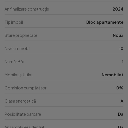
An finalizare construcție
2024
Tip imobil
Bloc apartamente
Stare proprietate
Nouă
Niveluri imobil
10
Număr Băi
1
Mobilat și Utilat
Nemobilat
Comision cumpărător
0%
Clasa energetică
A
Posibilitate parcare
Da
Ansamblu Rezidențial
Da