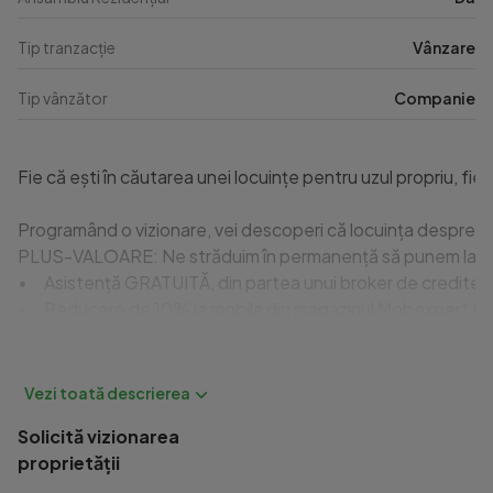
Tip tranzacție
Vânzare
Tip vânzător
Companie
Fie că ești în căutarea unei locuințe pentru uzul propriu, fi
Programând o vizionare, vei descoperi că locuința despre ca
PLUS-VALOARE: Ne străduim în permanență să punem la dispozi
•	Asistență GRATUITĂ, din partea unui broker de credite pro
•	Reducere de 10% la mobila din magazinul Mobexpert Militar
Aflat în dezvoltare pe Bulevardul Iuliu Maniu, nr. 586-590, 
Locuințele din cadrul proiectului au suprafețe generoase, pes
Specificații și facilități:

•	Regim de înălțime de la 6 la 9 etaje

Solicită vizionarea
•	Fundație de tip radier general, cu 2 subsoluri

proprietății
•	Structură pe cadre de beton
