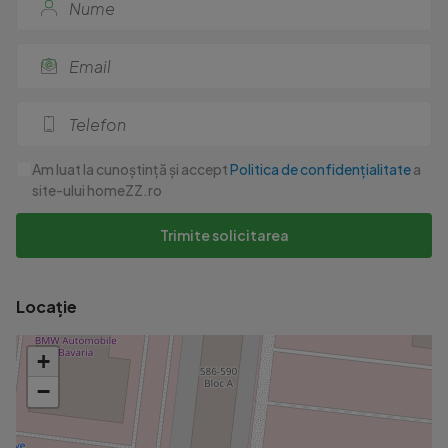
Am luat la cunoștință și accept
Politica de confidențialitate
a
site-ului homeZZ.ro
Trimite solicitarea
Locație
+
−