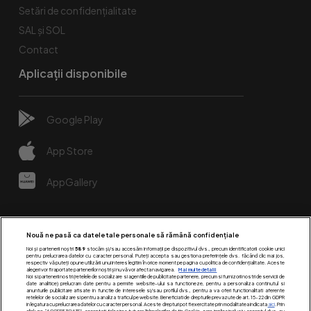
Setări de confidențialitate
SAL și SOL
Contact
Aplicații disponibile
Google Play
App Store
AppGallery
Nouă ne pasă ca datele tale personale să rămână confidențiale
Noi și partenerii noștri
589
stocăm și/sau accesăm informații pe dispozitivul dvs., precum identificatorii cookie unici
pentru prelucrarea datelor cu caracter personal. Puteți accepta sau gestiona preferințele dvs. făcând clic mai jos,
respectiv vă puteți opune utilizării unui interes legitim în orice moment pe pagina cu politica de confidențialitate. Aceste
alegeri vor fi raportate partenerilor noștri și nu vă vor afecta navigarea.
Mai multe detalii
Noi si partenerii nostri (retelele de socializare si agentiile de publicitate partenere, precum si furnizorii nostri de servicii de
date analitice) prelucram date pentru a permite website-ului sa functioneze, pentru a personaliza continutul si
anunturile publicitare afisate in functie de interesele si/sau profilul dvs., pentru a va oferi functionalitati aferente
retelelor de socializare si pentru a analiza traficul pe website. Beneficiati de drepturile prevazute de art. 15-22 din GDPR
in legatura cu prelucrarea datelor cu caracter personal. Aceste drepturi pot fi exercitate prin modalitatea indicata
aici
. Prin