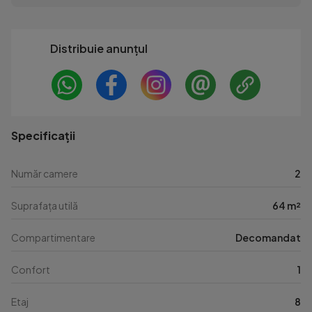
Distribuie anunțul
Specificații
Număr camere
2
Suprafața utilă
64 m²
Compartimentare
Decomandat
Confort
1
Etaj
8