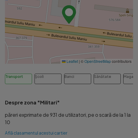
Leaflet
|
©
OpenStreetMap
contributors
Transport
Școli
Banci
Sănătate
Magazi
Despre zona "Militari"
păreri exprimate de 931 de utilizatori, pe o scară de la 1 la
10
Află clasamentul acestui cartier