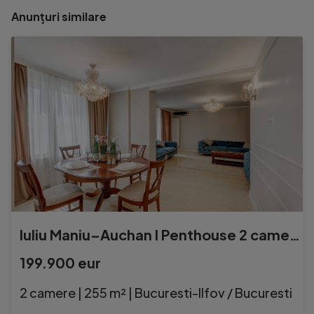
Anunțuri similare
Iuliu Maniu–Auchan I Penthouse 2 camere terasă generoasa mobilat
199.900 eur
2 camere | 255 m² | Bucuresti-Ilfov / Bucuresti