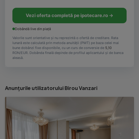
Vezi oferta completă pe ipotecare.ro →
Dobândă live din piață
Valorile sunt orientative și nu reprezintă o ofertă de creditare. Rata
lunară este calculată prin metoda anuității (PMT) pe baza celei mai
bune dobânzi fixe disponibile, cu un curs de conversie de
5,10
RON/EUR. Dobânda finală depinde de profilul aplicantului și de banca
aleasă.
Anunțurile utilizatorului Birou Vanzari