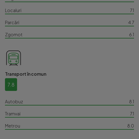
Localuri
7.1
Parcări
4.7
Zgomot
6.1
Transport în comun
7.8
Autobuz
8.1
Tramvai
7.1
Metrou
8.0