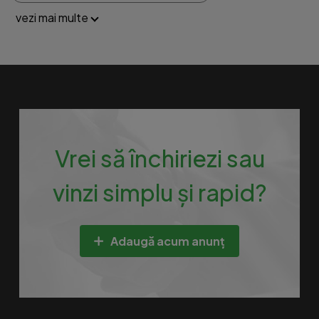
vezi mai multe
Vrei să închiriezi sau
vinzi simplu și rapid?
Adaugă acum anunț