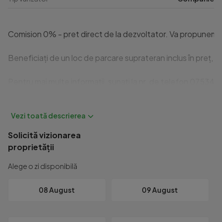
Comision 0% - pret direct de la dezvoltator. Va propunem spr
Beneficiați de un loc de parcare suprateran inclus în preț, p
Pentru mai multe informații, sunați la nr. de telefon 07534821
Id intern: P7254
Solicită vizionarea
proprietății
Alege o zi disponibilă
08 August
09 August