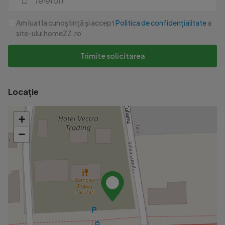
Am luat la cunoștință și accept
Politica de confidențialitate
a
site-ului homeZZ.ro
Trimite solicitarea
Locație
+
−