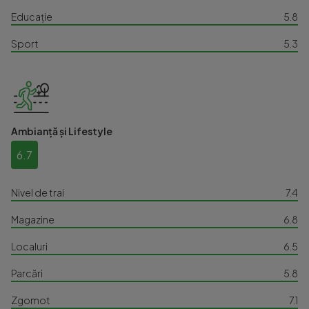
Educație
5.8
Sport
5.3
Ambianță și Lifestyle
6.7
Nivel de trai
7.4
Magazine
6.8
Localuri
6.5
Parcări
5.8
Zgomot
7.1