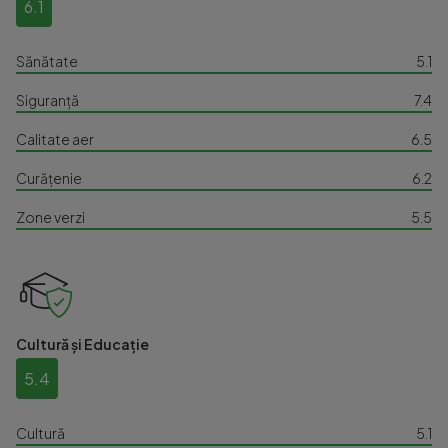
6.1
Sănătate
5.1
Siguranță
7.4
Calitate aer
6.5
Curățenie
6.2
Zone verzi
5.5
Cultură și Educație
5.4
Cultură
5.1