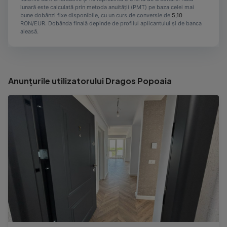
lunară este calculată prin metoda anuității (PMT) pe baza celei mai
bune dobânzi fixe disponibile, cu un curs de conversie de
5,10
RON/EUR. Dobânda finală depinde de profilul aplicantului și de banca
aleasă.
Anunțurile utilizatorului Dragos Popoaia