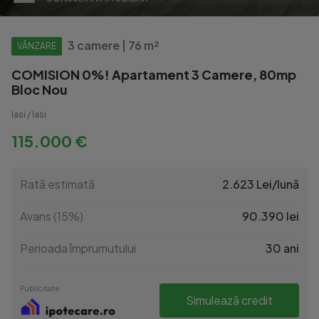
3 camere | 76 m²
VÂNZARE
COMISION 0%! Apartament 3 Camere, 80mp
Bloc Nou
Iasi / Iasi
115.000 €
Rată estimată
2.623 Lei/lună
Avans (15%)
90.390 lei
Perioada împrumutului
30 ani
Publicitate
Simulează credit