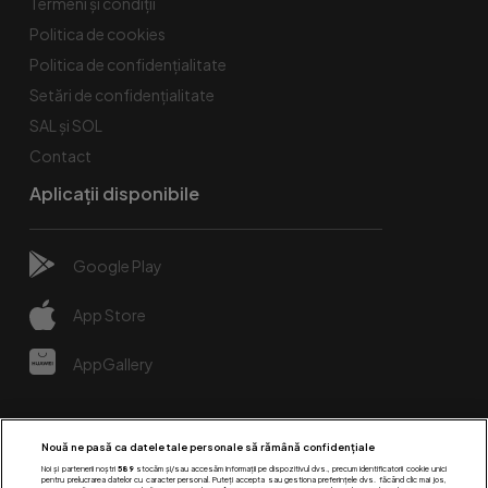
Termeni și condiții
Politica de cookies
Politica de confidențialitate
Setări de confidențialitate
SAL și SOL
Contact
Aplicații disponibile
Google Play
App Store
AppGallery
Nouă ne pasă ca datele tale personale să rămână confidențiale
Noi și partenerii noștri
589
stocăm și/sau accesăm informații pe dispozitivul dvs., precum identificatorii cookie unici
pentru prelucrarea datelor cu caracter personal. Puteți accepta sau gestiona preferințele dvs. făcând clic mai jos,