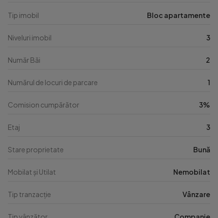
Tip imobil
Bloc apartamente
Niveluri imobil
3
Număr Băi
2
Numărul de locuri de parcare
1
Comision cumpărător
3%
Etaj
3
Stare proprietate
Bună
Mobilat și Utilat
Nemobilat
Tip tranzacție
Vânzare
Tip vânzător
Companie