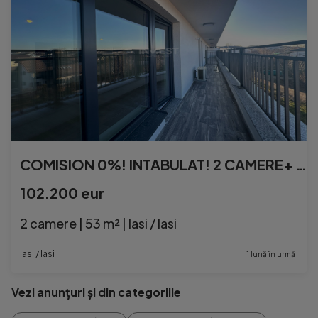
COMISION 0%! INTABULAT! 2 CAMERE+ TERASA CU VEDERE PANORAMIC
102.200 eur
2 camere | 53 m² | Iasi / Iasi
Iasi / Iasi
1 lună în urmă
Vezi anunțuri și din categoriile