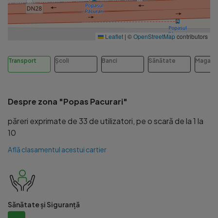
Leaflet
|
©
OpenStreetMap
contributors
Transport
Școli
Banci
Sănătate
Magazi
Despre zona "Popas Pacurari"
păreri exprimate de 33 de utilizatori, pe o scară de la 1 la
10
Află clasamentul acestui cartier
Sănătate și Siguranță