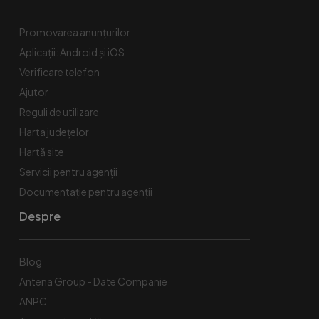
Promovarea anunțurilor
Aplicații: Android și iOS
Verificare telefon
Ajutor
Reguli de utilizare
Harta județelor
Hartă site
Servicii pentru agenții
Documentație pentru agenții
Despre
Blog
Antena Group - Date Companie
ANPC