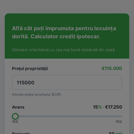
Află cât poți împrumuta pentru locuința
dorită. Calculator credit ipotecar.
Simulare orientativă cu cea mai bună dobândă din piață
€115.000
Prețul proprietății
Introdu prețul anunțului (EUR)
15
% ·
€17.250
Avans
15%
75%
30
ani
Perioada