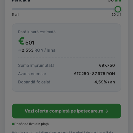
5 ani
30 ani
Rată lunară estimată
€
501
≈
2.553
RON / lună
Sumă împrumutată
€
97.750
Avans necesar
€
17.250
·
87.975
RON
Dobândă folosită
4,59
% / an
Vezi oferta completă pe ipotecare.ro →
Dobândă live din piață
Valorile sunt orientative și nu reprezintă o ofertă de creditare. Rata