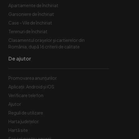
Apartamente de închiriat
Garsoniere de închiriat
Case - Vile de închiriat
Terenuri de închiriat
Clasamentul orașelor și cartierelor din
România, după 16 criterii de calitate
De ajutor
Promovarea anunțurilor
Aplicații: Android și iOS
Verificare telefon
Ajutor
Reguli de utilizare
Harta județelor
Hartă site
Servicii pentru agenții