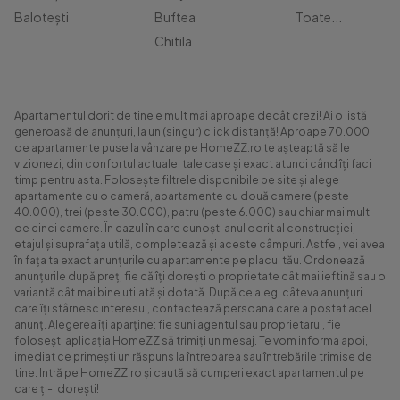
Balotești
Buftea
Toate...
Chitila
Apartamentul dorit de tine e mult mai aproape decât crezi! Ai o listă
generoasă de anunțuri, la un (singur) click distanță! Aproape 70.000
de apartamente puse la vânzare pe HomeZZ.ro te așteaptă să le
vizionezi, din confortul actualei tale case și exact atunci când îți faci
timp pentru asta. Folosește filtrele disponibile pe site și alege
apartamente cu o cameră, apartamente cu două camere (peste
40.000), trei (peste 30.000), patru (peste 6.000) sau chiar mai mult
de cinci camere. În cazul în care cunoști anul dorit al construcției,
etajul și suprafața utilă, completează și aceste câmpuri. Astfel, vei avea
în fața ta exact anunțurile cu apartamente pe placul tău. Ordonează
anunțurile după preț, fie că îți dorești o proprietate cât mai ieftină sau o
variantă cât mai bine utilată și dotată. După ce alegi câteva anunțuri
care îți stârnesc interesul, contactează persoana care a postat acel
anunț. Alegerea îți aparține: fie suni agentul sau proprietarul, fie
folosești aplicația HomeZZ să trimiți un mesaj. Te vom informa apoi,
imediat ce primești un răspuns la întrebarea sau întrebările trimise de
tine. Intră pe HomeZZ.ro și caută să cumperi exact apartamentul pe
care ți-l dorești!