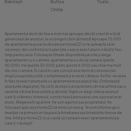
Balotești
Buftea
Toate...
Chitila
Apartamentul dorit de tine e mult mai aproape decât crezi! Ai o listă
generoasă de anunțuri, la un (singur) click distanță! Aproape 70.000
de apartamente puse la vânzare pe HomeZZ.ro te așteaptă să le
vizionezi, din confortul actualei tale case și exact atunci când îți faci
timp pentru asta. Folosește filtrele disponibile pe site și alege
apartamente cu o cameră, apartamente cu două camere (peste
40.000), trei (peste 30.000), patru (peste 6.000) sau chiar mai mult
de cinci camere. În cazul în care cunoști anul dorit al construcției,
etajul și suprafața utilă, completează și aceste câmpuri. Astfel, vei avea
în fața ta exact anunțurile cu apartamente pe placul tău. Ordonează
anunțurile după preț, fie că îți dorești o proprietate cât mai ieftină sau o
variantă cât mai bine utilată și dotată. După ce alegi câteva anunțuri
care îți stârnesc interesul, contactează persoana care a postat acel
anunț. Alegerea îți aparține: fie suni agentul sau proprietarul, fie
folosești aplicația HomeZZ să trimiți un mesaj. Te vom informa apoi,
imediat ce primești un răspuns la întrebarea sau întrebările trimise de
tine. Intră pe HomeZZ.ro și caută să cumperi exact apartamentul pe
care ți-l dorești!