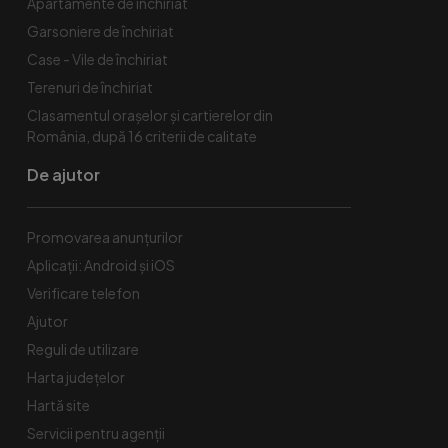
Apartamente de închiriat
Garsoniere de închiriat
Case - Vile de închiriat
Terenuri de închiriat
Clasamentul orașelor și cartierelor din
România, după 16 criterii de calitate
De ajutor
Promovarea anunțurilor
Aplicații: Android și iOS
Verificare telefon
Ajutor
Reguli de utilizare
Harta județelor
Hartă site
Servicii pentru agenții