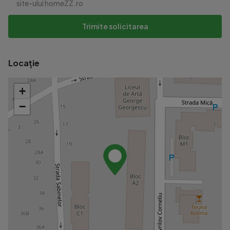
site-ului homeZZ.ro
Trimite solicitarea
Locație
+
−