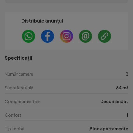
Distribuie anunțul
Specificații
Număr camere
3
Suprafața utilă
64 m²
Compartimentare
Decomandat
Confort
1
Tip imobil
Bloc apartamente