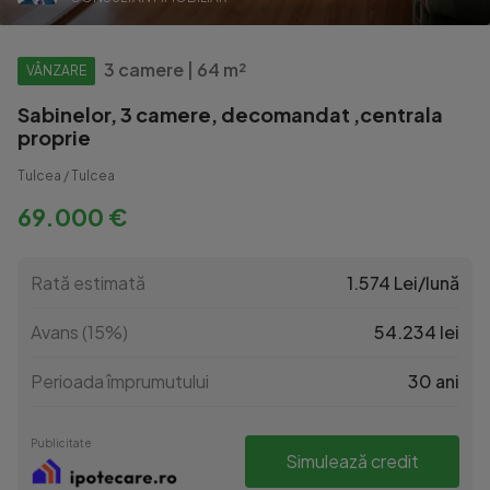
3 camere | 64 m²
VÂNZARE
Sabinelor, 3 camere, decomandat ,centrala
proprie
Tulcea / Tulcea
69.000 €
Rată estimată
1.574 Lei/lună
Avans (15%)
54.234 lei
Perioada împrumutului
30 ani
Publicitate
Simulează credit