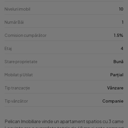
Niveluri imobil
10
Număr Băi
1
Comision cumpărător
1.5%
Etaj
4
Stare proprietate
Bună
Mobilat și Utilat
Parțial
Tip tranzacție
Vânzare
Tip vânzător
Companie
Pelican Imobiliare vinde un apartament spatios cu 3 camere, c