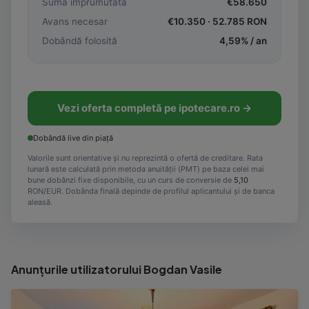
Sumă împrumutată
€
58.650
Avans necesar
€
10.350
·
52.785
RON
Dobândă folosită
4,59
% / an
Vezi oferta completă pe ipotecare.ro →
Dobândă live din piață
Valorile sunt orientative și nu reprezintă o ofertă de creditare. Rata
lunară este calculată prin metoda anuității (PMT) pe baza celei mai
bune dobânzi fixe disponibile, cu un curs de conversie de
5,10
RON/EUR. Dobânda finală depinde de profilul aplicantului și de banca
aleasă.
Anunțurile utilizatorului Bogdan Vasile