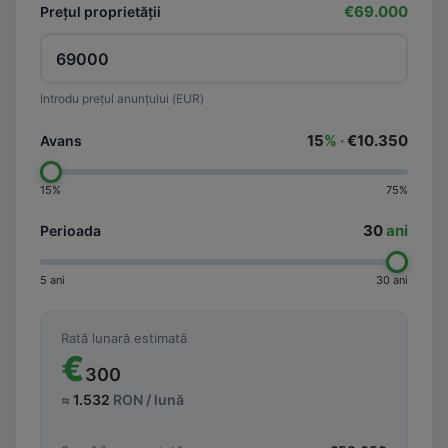
€69.000
Prețul proprietății
Introdu prețul anunțului (EUR)
15
% ·
€10.350
Avans
15%
75%
30
ani
Perioada
5 ani
30 ani
Rată lunară estimată
€
300
≈
1.532
RON / lună