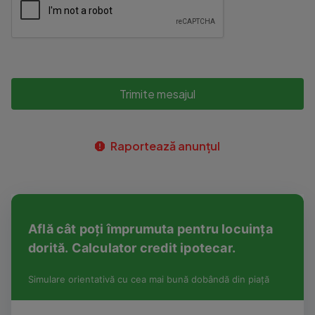
Trimite mesajul
Raportează anunțul
Află cât poți împrumuta pentru locuința
dorită. Calculator credit ipotecar.
Simulare orientativă cu cea mai bună dobândă din piață