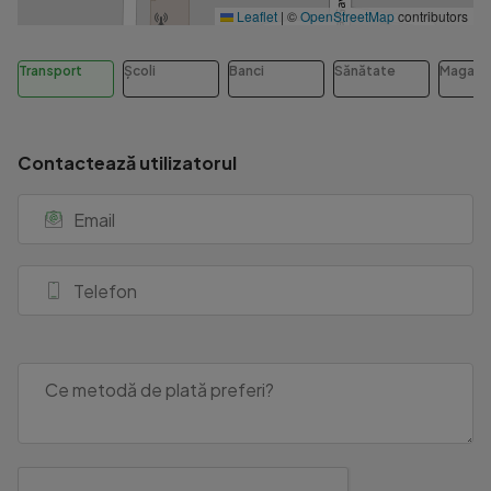
Leaflet
|
©
OpenStreetMap
contributors
Transport
Școli
Banci
Sănătate
Magazi
Contactează utilizatorul