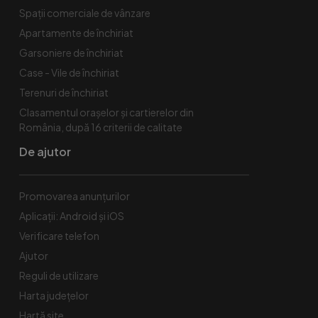
Spaţii comerciale de vânzare
Apartamente de închiriat
Garsoniere de închiriat
Case - Vile de închiriat
Terenuri de închiriat
Clasamentul orașelor și cartierelor din
România, după 16 criterii de calitate
De ajutor
Promovarea anunțurilor
Aplicații: Android și iOS
Verificare telefon
Ajutor
Reguli de utilizare
Harta județelor
Hartă site