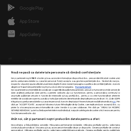
Google Play
App Store
AppGallery
Nouă ne pasă ca datele tale personale să rămână confidențiale
Noi și partenerii noștri
589
stocăm și/sau accesăm informații pe dispozitivul dvs., precum identificatorii cookie unici
pentru prelucrarea datelor cu caracter personal. Puteți accepta sau gestiona preferințele dvs. făcând clic mai jos,
respectiv vă puteți opune utilizării unui interes legitim în orice moment pe pagina cu politica de confidențialitate. Aceste
alegeri vor fi raportate partenerilor noștri și nu vă vor afecta navigarea.
Mai multe detalii
Urmărește-ne pe:
Noi si partenerii nostri (retelele de socializare si agentiile de publicitate partenere, precum si furnizorii nostri de servicii de
date analitice) prelucram date pentru a permite website-ului sa functioneze, pentru a personaliza continutul si
anunturile publicitare afisate in functie de interesele si/sau profilul dvs., pentru a va oferi functionalitati aferente
retelelor de socializare si pentru a analiza traficul pe website. Beneficiati de drepturile prevazute de art. 15-22 din GDPR
in legatura cu prelucrarea datelor cu caracter personal. Aceste drepturi pot fi exercitate prin modalitatea indicata
aici
. Prin
click pe “ACCEPT TOATE”, acceptati folosirea tuturor Tehnologiilor de tip Cookie, care implica inclusiv acceptul dvs. cu
privire la stocarea/accesarea informatiilor de catre Vendor-ii cu care colaboram. Prin click pe “VREAU SA MODIFIC
SETARILE INDIVIDUAL” puteti schimba preferintele in mod individual, mai putin cele legate de cookie strict necesare pentru
functionarea website-ului.
Atât noi, cât și partenerii noștri prelucrăm datele pentru a oferi:
Dezvoltarea și îmbunătățirea serviciilor. Măsurarea performanței reclamelor. Utilizarea profilurilor pentru selectarea
conținutului personalizat. Stocarea și/sau accesarea informațiilor de pe un dispozitiv. Crearea profilurilor de conținut
personalizat. Utilizarea profilurilor pentru selectarea publicității personalizate. Crearea profilurilor pentru publicitate