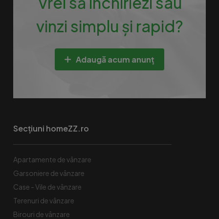
Vrei să închiriezi sau
vinzi simplu și rapid?
Adaugă acum anunț
Secțiuni homeZZ.ro
Apartamente de vânzare
Garsoniere de vânzare
Case - Vile de vânzare
Terenuri de vânzare
Birouri de vânzare