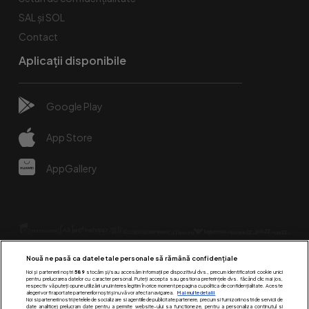
SAL și SOL
Contact
Aplicații disponibile
Google Play
App Store
AppGallery
Nouă ne pasă ca datele tale personale să rămână confidențiale
Noi și partenerii noștri
589
stocăm și/sau accesăm informații pe dispozitivul dvs., precum identificatorii cookie unici
pentru prelucrarea datelor cu caracter personal. Puteți accepta sau gestiona preferințele dvs. făcând clic mai jos,
respectiv vă puteți opune utilizării unui interes legitim în orice moment pe pagina cu politica de confidențialitate. Aceste
alegeri vor fi raportate partenerilor noștri și nu vă vor afecta navigarea.
Mai multe detalii
Urmărește-ne pe:
Noi si partenerii nostri (retelele de socializare si agentiile de publicitate partenere, precum si furnizorii nostri de servicii de
date analitice) prelucram date pentru a permite website-ului sa functioneze, pentru a personaliza continutul si