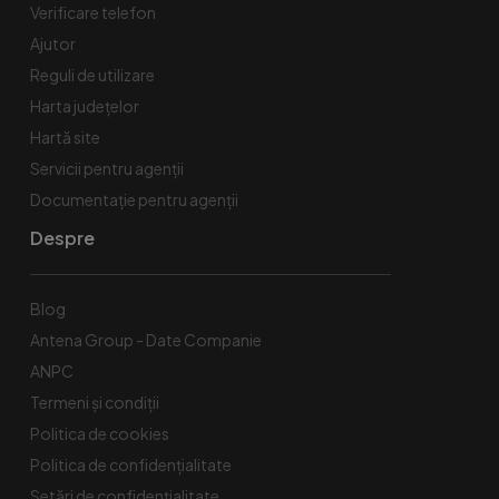
Verificare telefon
Ajutor
Reguli de utilizare
Harta județelor
Hartă site
Servicii pentru agenții
Documentație pentru agenții
Despre
Blog
Antena Group - Date Companie
ANPC
Termeni și condiții
Politica de cookies
Politica de confidențialitate
Setări de confidențialitate