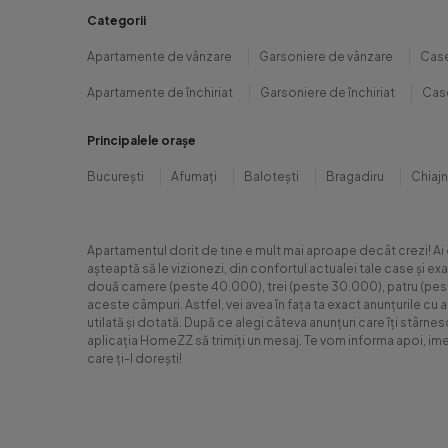
Categorii
Apartamente de vânzare
Garsoniere de vânzare
Case
Apartamente de închiriat
Garsoniere de închiriat
Case
Principalele orașe
București
Afumați
Balotești
Bragadiru
Chiaj
Apartamentul dorit de tine e mult mai aproape decât crezi! Ai
așteaptă să le vizionezi, din confortul actualei tale case și e
două camere (peste 40.000), trei (peste 30.000), patru (peste 6
aceste câmpuri. Astfel, vei avea în fața ta exact anunțurile cu 
utilată și dotată. După ce alegi câteva anunțuri care îți stârne
aplicația HomeZZ să trimiți un mesaj. Te vom informa apoi, ime
care ți-l dorești!