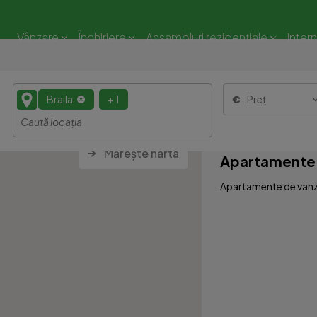
Vânzare
Închiriere
Ansambluri rezidențiale
Inter
Braila
+ 1
Preț
Mărește harta
Apartamente 
Apartamente de vanzar