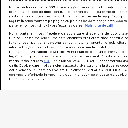
Noi și partenerii noștri
589
stocăm și/sau accesăm informații pe dispo
identificatorii cookie unici pentru prelucrarea datelor cu caracter person
gestiona preferințele dvs. făcând clic mai jos, respectiv vă puteți opune 
legitim în orice moment pe pagina cu politica de confidențialitate. Aceste a
partenerilor noștri și nu vă vor afecta navigarea.
Mai multe detalii
Noi si partenerii nostri (retelele de socializare si agentiile de publicita
furnizorii nostri de servicii de date analitice) prelucram date pentru a p
functioneze, pentru a personaliza continutul si anunturile publicitare
interesele si/sau profilul dvs., pentru a va oferi functionalitati aferente ret
pentru a analiza traficul pe website. Beneficiati de drepturile prevazute de
legatura cu prelucrarea datelor cu caracter personal. Aceste drepturi 
aici
modalitatea indicata
. Prin click pe “ACCEPT TOATE”, acceptati folosire
de tip Cookie, care implica inclusiv acceptul dvs. cu privire la stocarea/acc
catre Vendor-ii cu care colaboram. Prin click pe “VREAU SA MODIFIC SETAR
schimba preferintele in mod individual, mai putin cele legate de cookie 
functionarea website-ului.