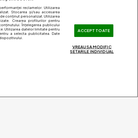
performanței reclamelor. Utilizarea
nalizat. Stocarea și/sau accesarea
 de conținut personalizat. Utilizarea
lizate. Crearea profilurilor pentru
onținutului. Înțelegerea publicului
te. Utilizarea datelor limitate pentru
ACCEPT TOATE
entru a selecta publicitatea. Date
ispozitivului.
VREAU SA MODIFIC
SETARILE INDIVIDUAL