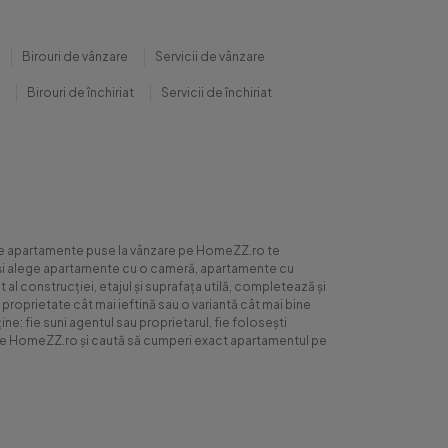
Birouri de vânzare
Servicii de vânzare
Birouri de închiriat
Servicii de închiriat
0 de apartamente puse la vânzare pe HomeZZ.ro te
ite și alege apartamente cu o cameră, apartamente cu
al construcției, etajul și suprafața utilă, completează și
 proprietate cât mai ieftină sau o variantă cât mai bine
ne: fie suni agentul sau proprietarul, fie folosești
ră pe HomeZZ.ro și caută să cumperi exact apartamentul pe