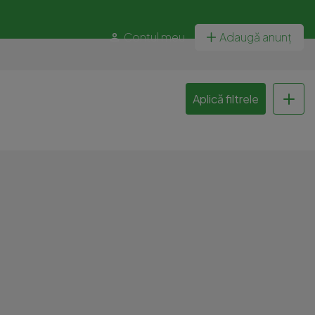
Contul meu
Adaugă anunț
Aplică filtrele