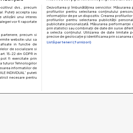
zitivul dvs., precum
Dezvoltarea și îmbunătățirea serviciilor. Măsurarea 
profilurilor pentru selectarea conținutului perso
al. Puteți accepta sau
informațiilor de pe un dispozitiv. Crearea profilurilor
utilizării unui interes
profilurilor pentru selectarea publicității persona
legeri vor fi raportate
publicitate personalizată. Măsurarea performanței c
prin statistici sau combinații de date din surse diferi
a selecta conținutul. Utilizarea de date limitate p
te partenere, precum si
precise de geolocație și identificarea prin scanarea d
ermite website-ului sa
Listă parteneri (furnizori)
 afisate in functie de
elelor de socializare si
 art. 15-22 din GDPR in
pot fi exercitate prin
a tuturor Tehnologiilor
esarea informatiilor de
ILE INDIVIDUAL” puteti
strict necesare pentru