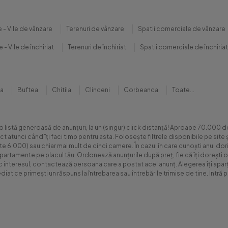
 - Vile de vânzare
Terenuri de vânzare
Spatii comerciale de vânzare
 - Vile de închiriat
Terenuri de închiriat
Spatii comerciale de închiriat
na
Buftea
Chitila
Clinceni
Corbeanca
Toate...
 o listă generoasă de anunțuri, la un (singur) click distanță! Aproape 70.00
xact atunci când îți faci timp pentru asta. Folosește filtrele disponibile pe s
.000) sau chiar mai mult de cinci camere. În cazul în care cunoști anul dorit 
apartamente pe placul tău. Ordonează anunțurile după preț, fie că îți dorești o
sc interesul, contactează persoana care a postat acel anunț. Alegerea îți aparți
diat ce primești un răspuns la întrebarea sau întrebările trimise de tine. Int