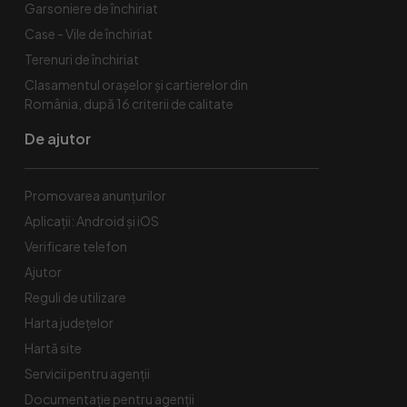
Garsoniere de închiriat
Case - Vile de închiriat
Terenuri de închiriat
Clasamentul orașelor și cartierelor din
România, după 16 criterii de calitate
De ajutor
Promovarea anunțurilor
Aplicații: Android și iOS
Verificare telefon
Ajutor
Reguli de utilizare
Harta județelor
Hartă site
Servicii pentru agenții
Documentație pentru agenții