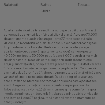
Balotești
Buftea
Toate...
Chitila
Apartamentul dorit de tine e mult mai aproape decât crezi! Ai o listă
generoasă de anunțuri, la un (singur) click distanță! Aproape 70.000
de apartamente puse la vânzare pe HomeZZ.ro te așteaptă să le
vizionezi, din confortul actualei tale case și exact atunci când îți faci
timp pentru asta. Folosește filtrele disponibile pe site și alege
apartamente cu o cameră, apartamente cu două camere (peste
40.000), trei (peste 30.000), patru (peste 6.000) sau chiar mai mult
de cinci camere. În cazul în care cunoști anul dorit al construcției,
etajul și suprafața utilă, completează și aceste câmpuri. Astfel, vei avea
în fața ta exact anunțurile cu apartamente pe placul tău. Ordonează
anunțurile după preț, fie că îți dorești o proprietate cât mai ieftină sau o
variantă cât mai bine utilată și dotată. După ce alegi câteva anunțuri
care îți stârnesc interesul, contactează persoana care a postat acel
anunț. Alegerea îți aparține: fie suni agentul sau proprietarul, fie
folosești aplicația HomeZZ să trimiți un mesaj. Te vom informa apoi,
imediat ce primești un răspuns la întrebarea sau întrebările trimise de
tine. Intră pe HomeZZ.ro și caută să cumperi exact apartamentul pe
care ți-l dorești!