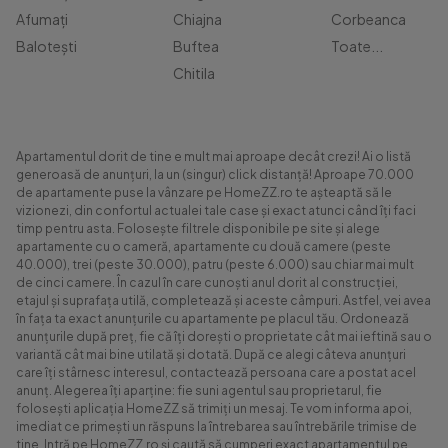
Afumați
Chiajna
Corbeanca
Balotești
Buftea
Toate...
Chitila
Apartamentul dorit de tine e mult mai aproape decât crezi! Ai o listă
generoasă de anunțuri, la un (singur) click distanță! Aproape 70.000
de apartamente puse la vânzare pe HomeZZ.ro te așteaptă să le
vizionezi, din confortul actualei tale case și exact atunci când îți faci
timp pentru asta. Folosește filtrele disponibile pe site și alege
apartamente cu o cameră, apartamente cu două camere (peste
40.000), trei (peste 30.000), patru (peste 6.000) sau chiar mai mult
de cinci camere. În cazul în care cunoști anul dorit al construcției,
etajul și suprafața utilă, completează și aceste câmpuri. Astfel, vei avea
în fața ta exact anunțurile cu apartamente pe placul tău. Ordonează
anunțurile după preț, fie că îți dorești o proprietate cât mai ieftină sau o
variantă cât mai bine utilată și dotată. După ce alegi câteva anunțuri
care îți stârnesc interesul, contactează persoana care a postat acel
anunț. Alegerea îți aparține: fie suni agentul sau proprietarul, fie
folosești aplicația HomeZZ să trimiți un mesaj. Te vom informa apoi,
imediat ce primești un răspuns la întrebarea sau întrebările trimise de
tine. Intră pe HomeZZ.ro și caută să cumperi exact apartamentul pe