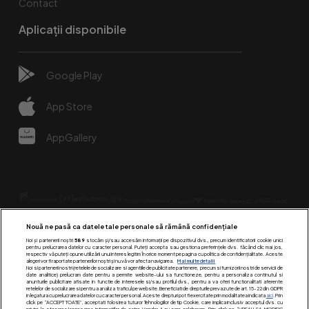
Contact
Aplicații disponibile
Google Play
App Store
AppGallery
Nouă ne pasă ca datele tale personale să rămână confidențiale
Noi și partenerii noștri
589
stocăm și/sau accesăm informații pe dispozitivul dvs., precum identificatorii cookie unici
pentru prelucrarea datelor cu caracter personal. Puteți accepta sau gestiona preferințele dvs. făcând clic mai jos,
respectiv vă puteți opune utilizării unui interes legitim în orice moment pe pagina cu politica de confidențialitate. Aceste
alegeri vor fi raportate partenerilor noștri și nu vă vor afecta navigarea.
Mai multe detalii
Urmărește-ne pe:
Noi si partenerii nostri (retelele de socializare si agentiile de publicitate partenere, precum si furnizorii nostri de servicii de
date analitice) prelucram date pentru a permite website-ului sa functioneze, pentru a personaliza continutul si
anunturile publicitare afisate in functie de interesele si/sau profilul dvs., pentru a va oferi functionalitati aferente
retelelor de socializare si pentru a analiza traficul pe website. Beneficiati de drepturile prevazute de art. 15-22 din GDPR
in legatura cu prelucrarea datelor cu caracter personal. Aceste drepturi pot fi exercitate prin modalitatea indicata
aici
. Prin
click pe “ACCEPT TOATE”, acceptati folosirea tuturor Tehnologiilor de tip Cookie, care implica inclusiv acceptul dvs. cu