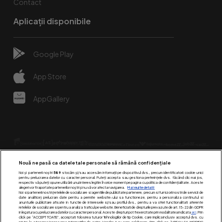
Contact
Aplicații disponibile
Google Play
App Store
AppGallery
Nouă ne pasă ca datele tale personale să rămână confidențiale
Noi și partenerii noștri
589
stocăm și/sau accesăm informații pe dispozitivul dvs., precum identificatorii cookie unici
pentru prelucrarea datelor cu caracter personal. Puteți accepta sau gestiona preferințele dvs. făcând clic mai jos,
respectiv vă puteți opune utilizării unui interes legitim în orice moment pe pagina cu politica de confidențialitate. Aceste
alegeri vor fi raportate partenerilor noștri și nu vă vor afecta navigarea.
Mai multe detalii
Urmărește-ne pe:
Noi si partenerii nostri (retelele de socializare si agentiile de publicitate partenere, precum si furnizorii nostri de servicii de
date analitice) prelucram date pentru a permite website-ului sa functioneze, pentru a personaliza continutul si
anunturile publicitare afisate in functie de interesele si/sau profilul dvs., pentru a va oferi functionalitati aferente
retelelor de socializare si pentru a analiza traficul pe website. Beneficiati de drepturile prevazute de art. 15-22 din GDPR
in legatura cu prelucrarea datelor cu caracter personal. Aceste drepturi pot fi exercitate prin modalitatea indicata
aici
. Prin
click pe “ACCEPT TOATE”, acceptati folosirea tuturor Tehnologiilor de tip Cookie, care implica inclusiv acceptul dvs. cu