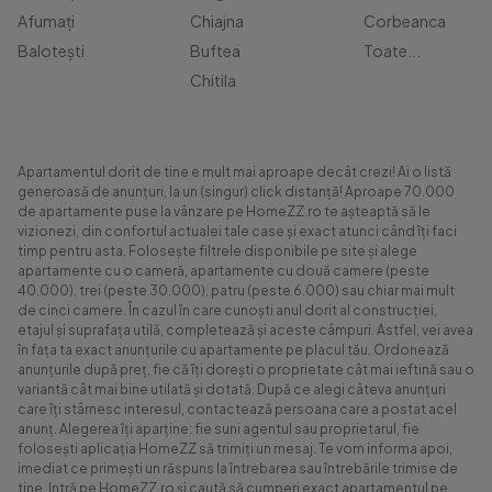
Afumați
Chiajna
Corbeanca
Balotești
Buftea
Toate...
Chitila
Apartamentul dorit de tine e mult mai aproape decât crezi! Ai o listă
generoasă de anunțuri, la un (singur) click distanță! Aproape 70.000
de apartamente puse la vânzare pe HomeZZ.ro te așteaptă să le
vizionezi, din confortul actualei tale case și exact atunci când îți faci
timp pentru asta. Folosește filtrele disponibile pe site și alege
apartamente cu o cameră, apartamente cu două camere (peste
40.000), trei (peste 30.000), patru (peste 6.000) sau chiar mai mult
de cinci camere. În cazul în care cunoști anul dorit al construcției,
etajul și suprafața utilă, completează și aceste câmpuri. Astfel, vei avea
în fața ta exact anunțurile cu apartamente pe placul tău. Ordonează
anunțurile după preț, fie că îți dorești o proprietate cât mai ieftină sau o
variantă cât mai bine utilată și dotată. După ce alegi câteva anunțuri
care îți stârnesc interesul, contactează persoana care a postat acel
anunț. Alegerea îți aparține: fie suni agentul sau proprietarul, fie
folosești aplicația HomeZZ să trimiți un mesaj. Te vom informa apoi,
imediat ce primești un răspuns la întrebarea sau întrebările trimise de
tine. Intră pe HomeZZ.ro și caută să cumperi exact apartamentul pe