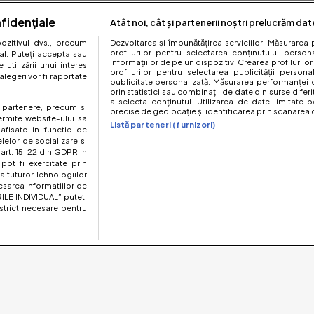
fidențiale
Atât noi, cât și partenerii noștri prelucrăm dat
zitivul dvs., precum
Dezvoltarea și îmbunătățirea serviciilor. Măsurarea 
profilurilor pentru selectarea conținutului perso
al. Puteți accepta sau
informațiilor de pe un dispozitiv. Crearea profilurilor
utilizării unui interes
profilurilor pentru selectarea publicității persona
legeri vor fi raportate
publicitate personalizată. Măsurarea performanței c
prin statistici sau combinații de date din surse diferi
a selecta conținutul. Utilizarea de date limitate p
te partenere, precum si
precise de geolocație și identificarea prin scanarea d
ermite website-ului sa
Listă parteneri (furnizori)
 afisate in functie de
elelor de socializare si
 art. 15-22 din GDPR in
pot fi exercitate prin
a tuturor Tehnologiilor
esarea informatiilor de
ILE INDIVIDUAL” puteti
strict necesare pentru