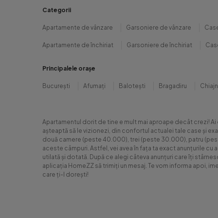
Categorii
Apartamente de vânzare
Garsoniere de vânzare
Case
Apartamente de închiriat
Garsoniere de închiriat
Case
Principalele orașe
București
Afumați
Balotești
Bragadiru
Chiaj
Apartamentul dorit de tine e mult mai aproape decât crezi! Ai
așteaptă să le vizionezi, din confortul actualei tale case și e
două camere (peste 40.000), trei (peste 30.000), patru (peste 6
aceste câmpuri. Astfel, vei avea în fața ta exact anunțurile cu 
utilată și dotată. După ce alegi câteva anunțuri care îți stârne
aplicația HomeZZ să trimiți un mesaj. Te vom informa apoi, ime
care ți-l dorești!