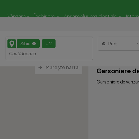
Vânzare
Închiriere
Ansambluri rezidențiale
Inter
Sibiu
+ 2
Preț
Mărește harta
Garsoniere de
Garsoniere de vanzare