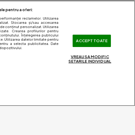
ele pentru a oferi:
performanței reclamelor. Utilizarea
nalizat. Stocarea și/sau accesarea
 de conținut personalizat. Utilizarea
lizate. Crearea profilurilor pentru
onținutului. Înțelegerea publicului
te. Utilizarea datelor limitate pentru
ACCEPT TOATE
entru a selecta publicitatea. Date
ispozitivului.
VREAU SA MODIFIC
SETARILE INDIVIDUAL