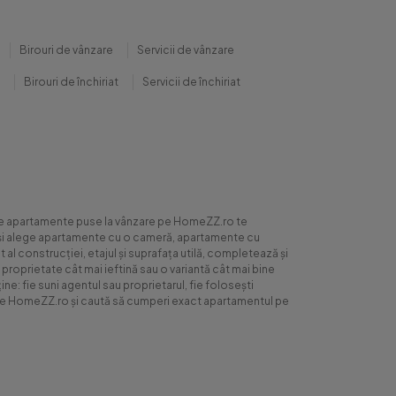
Birouri de vânzare
Servicii de vânzare
Birouri de închiriat
Servicii de închiriat
0 de apartamente puse la vânzare pe HomeZZ.ro te
ite și alege apartamente cu o cameră, apartamente cu
al construcției, etajul și suprafața utilă, completează și
 proprietate cât mai ieftină sau o variantă cât mai bine
ne: fie suni agentul sau proprietarul, fie folosești
ră pe HomeZZ.ro și caută să cumperi exact apartamentul pe