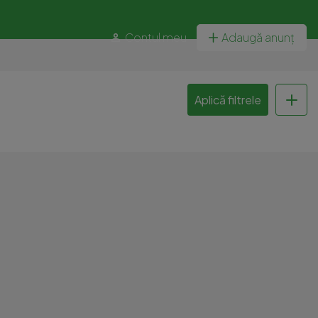
Contul meu
Adaugă anunț
Aplică filtrele