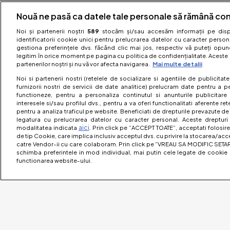
Nouă ne pasă ca datele tale personale să rămână con
Noi și partenerii noștri
589
stocăm și/sau accesăm informații pe dispo
identificatorii cookie unici pentru prelucrarea datelor cu caracter person
gestiona preferințele dvs. făcând clic mai jos, respectiv vă puteți opune 
legitim în orice moment pe pagina cu politica de confidențialitate. Aceste a
partenerilor noștri și nu vă vor afecta navigarea.
Mai multe detalii
Noi si partenerii nostri (retelele de socializare si agentiile de publicita
furnizorii nostri de servicii de date analitice) prelucram date pentru a p
functioneze, pentru a personaliza continutul si anunturile publicitare
interesele si/sau profilul dvs., pentru a va oferi functionalitati aferente ret
pentru a analiza traficul pe website. Beneficiati de drepturile prevazute de
legatura cu prelucrarea datelor cu caracter personal. Aceste drepturi 
aici
modalitatea indicata
. Prin click pe “ACCEPT TOATE”, acceptati folosire
de tip Cookie, care implica inclusiv acceptul dvs. cu privire la stocarea/acc
catre Vendor-ii cu care colaboram. Prin click pe “VREAU SA MODIFIC SETAR
schimba preferintele in mod individual, mai putin cele legate de cookie 
functionarea website-ului.