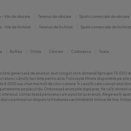
 - Vile de vânzare
Terenuri de vânzare
Spatii comerciale de vânzare
 - Vile de închiriat
Terenuri de închiriat
Spatii comerciale de închiriat
na
Buftea
Chitila
Clinceni
Corbeanca
Toate...
 o listă generoasă de anunțuri, la un (singur) click distanță! Aproape 70.00
xact atunci când îți faci timp pentru asta. Folosește filtrele disponibile pe s
.000) sau chiar mai mult de cinci camere. În cazul în care cunoști anul dorit 
apartamente pe placul tău. Ordonează anunțurile după preț, fie că îți dorești o
sc interesul, contactează persoana care a postat acel anunț. Alegerea îți aparți
diat ce primești un răspuns la întrebarea sau întrebările trimise de tine. Int