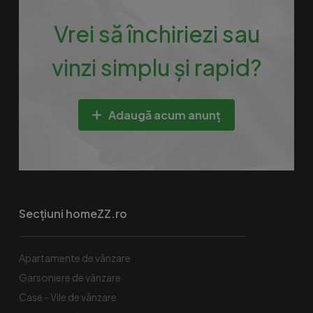
Vrei să închiriezi sau
vinzi simplu și rapid?
Adaugă acum anunț
Secțiuni homeZZ.ro
Apartamente de vânzare
Garsoniere de vânzare
Case - Vile de vânzare