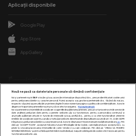
Aplicații disponibile
Google Play
App Store
AppGallery
Nouă ne pasă ca datele tale personale să rămână confidențiale
Noi și partenerii noștri
589
stocăm și/sau accesăm informații pe dispozitivul dvs., precum identificatorii cookie unici
pentru prelucrarea datelor cu caracter personal. Puteți accepta sau gestiona preferințele dvs. făcând clic mai jos,
respectiv vă puteți opune utilizării unui interes legitim în orice moment pe pagina cu politica de confidențialitate. Aceste
alegeri vor fi raportate partenerilor noștri și nu vă vor afecta navigarea.
Mai multe detalii
Urmărește-ne pe:
Noi si partenerii nostri (retelele de socializare si agentiile de publicitate partenere, precum si furnizorii nostri de servicii de
date analitice) prelucram date pentru a permite website-ului sa functioneze, pentru a personaliza continutul si
anunturile publicitare afisate in functie de interesele si/sau profilul dvs., pentru a va oferi functionalitati aferente
retelelor de socializare si pentru a analiza traficul pe website. Beneficiati de drepturile prevazute de art. 15-22 din GDPR
in legatura cu prelucrarea datelor cu caracter personal. Aceste drepturi pot fi exercitate prin modalitatea indicata
aici
. Prin
click pe “ACCEPT TOATE”, acceptati folosirea tuturor Tehnologiilor de tip Cookie, care implica inclusiv acceptul dvs. cu
privire la stocarea/accesarea informatiilor de catre Vendor-ii cu care colaboram. Prin click pe “VREAU SA MODIFIC
SETARILE INDIVIDUAL” puteti schimba preferintele in mod individual, mai putin cele legate de cookie strict necesare pentru
functionarea website-ului.