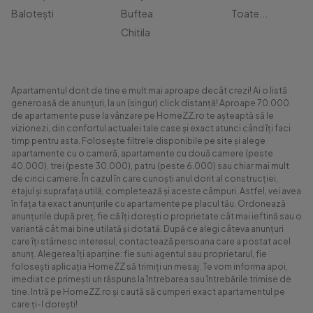
Balotești
Buftea
Toate...
Chitila
Apartamentul dorit de tine e mult mai aproape decât crezi! Ai o listă
generoasă de anunțuri, la un (singur) click distanță! Aproape 70.000
de apartamente puse la vânzare pe HomeZZ.ro te așteaptă să le
vizionezi, din confortul actualei tale case și exact atunci când îți faci
timp pentru asta. Folosește filtrele disponibile pe site și alege
apartamente cu o cameră, apartamente cu două camere (peste
40.000), trei (peste 30.000), patru (peste 6.000) sau chiar mai mult
de cinci camere. În cazul în care cunoști anul dorit al construcției,
etajul și suprafața utilă, completează și aceste câmpuri. Astfel, vei avea
în fața ta exact anunțurile cu apartamente pe placul tău. Ordonează
anunțurile după preț, fie că îți dorești o proprietate cât mai ieftină sau o
variantă cât mai bine utilată și dotată. După ce alegi câteva anunțuri
care îți stârnesc interesul, contactează persoana care a postat acel
anunț. Alegerea îți aparține: fie suni agentul sau proprietarul, fie
folosești aplicația HomeZZ să trimiți un mesaj. Te vom informa apoi,
imediat ce primești un răspuns la întrebarea sau întrebările trimise de
tine. Intră pe HomeZZ.ro și caută să cumperi exact apartamentul pe
care ți-l dorești!