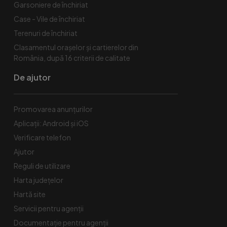
Garsoniere de închiriat
Case - Vile de închiriat
Terenuri de închiriat
Clasamentul orașelor și cartierelor din
România, după 16 criterii de calitate
De ajutor
Promovarea anunțurilor
Aplicații: Android și iOS
Verificare telefon
Ajutor
Reguli de utilizare
Harta județelor
Hartă site
Servicii pentru agenții
Documentație pentru agenții