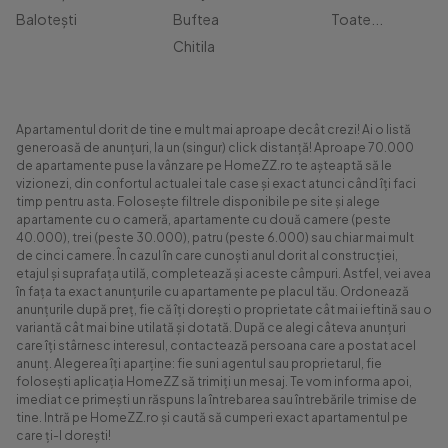
Balotești
Buftea
Toate...
Chitila
Apartamentul dorit de tine e mult mai aproape decât crezi! Ai o listă
generoasă de anunțuri, la un (singur) click distanță! Aproape 70.000
de apartamente puse la vânzare pe HomeZZ.ro te așteaptă să le
vizionezi, din confortul actualei tale case și exact atunci când îți faci
timp pentru asta. Folosește filtrele disponibile pe site și alege
apartamente cu o cameră, apartamente cu două camere (peste
40.000), trei (peste 30.000), patru (peste 6.000) sau chiar mai mult
de cinci camere. În cazul în care cunoști anul dorit al construcției,
etajul și suprafața utilă, completează și aceste câmpuri. Astfel, vei avea
în fața ta exact anunțurile cu apartamente pe placul tău. Ordonează
anunțurile după preț, fie că îți dorești o proprietate cât mai ieftină sau o
variantă cât mai bine utilată și dotată. După ce alegi câteva anunțuri
care îți stârnesc interesul, contactează persoana care a postat acel
anunț. Alegerea îți aparține: fie suni agentul sau proprietarul, fie
folosești aplicația HomeZZ să trimiți un mesaj. Te vom informa apoi,
imediat ce primești un răspuns la întrebarea sau întrebările trimise de
tine. Intră pe HomeZZ.ro și caută să cumperi exact apartamentul pe
care ți-l dorești!