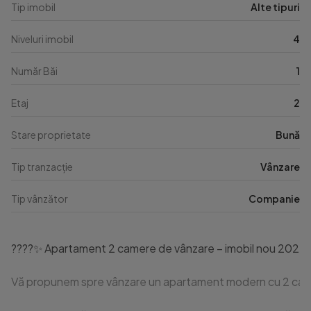
Tip imobil
Alte tipuri
Niveluri imobil
4
Număr Băi
1
Etaj
2
Stare proprietate
Bună
Tip tranzacție
Vânzare
Tip vânzător
Companie
????✨ Apartament 2 camere de vânzare – imobil nou 2025 | z
Vă propunem spre vânzare un apartament modern cu 2 camere, sit