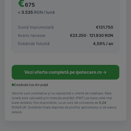
€
675
≈
3.535
RON / lună
Sumă împrumutată
€
131.750
Avans necesar
€
23.250
·
121.830
RON
Dobândă folosită
4,59
% / an
Vezi oferta completă pe ipotecare.ro →
Dobândă live din piață
Valorile sunt orientative și nu reprezintă o ofertă de creditare. Rata
lunară este calculată prin metoda anuității (PMT) pe baza celei mai
bune dobânzi fixe disponibile, cu un curs de conversie de
5,24
RON/EUR. Dobânda finală depinde de profilul aplicantului și de banca
aleasă.