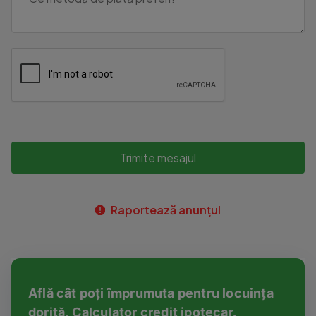
Trimite mesajul
Raportează anunțul
Află cât poți împrumuta pentru locuința
dorită. Calculator credit ipotecar.