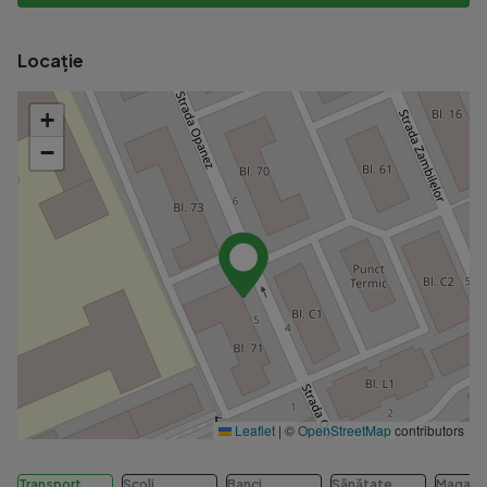
Locație
+
−
Leaflet
|
©
OpenStreetMap
contributors
Transport
Școli
Banci
Sănătate
Magazi