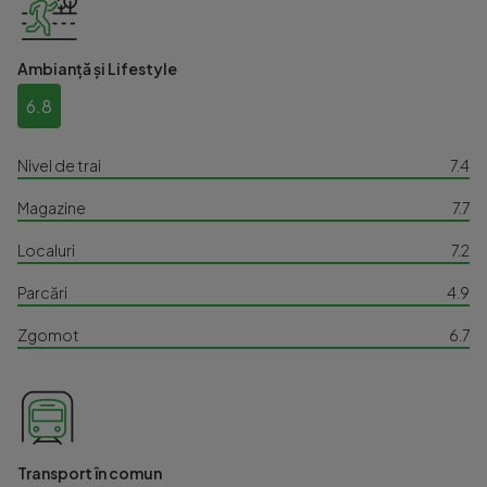
Ambianță și Lifestyle
6.8
Nivel de trai
7.4
Magazine
7.7
Localuri
7.2
Parcări
4.9
Zgomot
6.7
Transport în comun