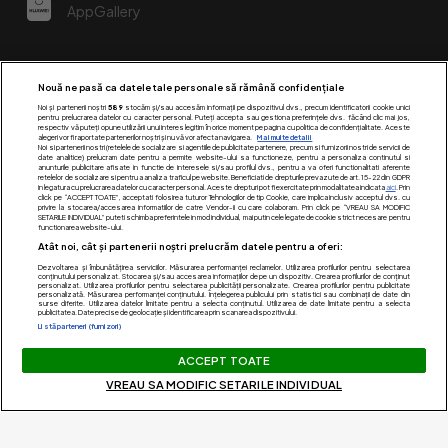
AppGallery
Nouă ne pasă ca datele tale personale să rămână confidențiale
Noi și partenerii noștri
589
stocăm și/sau accesăm informații pe dispozitivul dvs., precum identificatorii cookie unici
pentru prelucrarea datelor cu caracter personal. Puteți accepta sau gestiona preferințele dvs. făcând clic mai jos,
respectiv vă puteți opune utilizării unui interes legitim în orice moment pe pagina cu politica de confidențialitate. Aceste
alegeri vor fi raportate partenerilor noștri și nu vă vor afecta navigarea.
Mai multe detalii
Noi si partenerii nostri (retelele de socializare si agentiile de publicitate partenere, precum si furnizorii nostri de servicii de
date analitice) prelucram date pentru a permite website-ului sa functioneze, pentru a personaliza continutul si
anunturile publicitare afisate in functie de interesele si/sau profilul dvs., pentru a va oferi functionalitati aferente
retelelor de socializare si pentru a analiza traficul pe website. Beneficiati de drepturile prevazute de art. 15-22 din GDPR
in legatura cu prelucrarea datelor cu caracter personal. Aceste drepturi pot fi exercitate prin modalitatea indicata
aici
. Prin
click pe “ACCEPT TOATE”, acceptati folosirea tuturor Tehnologiilor de tip Cookie, care implica inclusiv acceptul dvs. cu
Urmărește-ne pe:
privire la stocarea/accesarea informatiilor de catre Vendor-ii cu care colaboram. Prin click pe “VREAU SA MODIFIC
SETARILE INDIVIDUAL” puteti schimba preferintele in mod individual, mai putin cele legate de cookie strict necesare pentru
functionarea website-ului.
Atât noi, cât și partenerii noștri prelucrăm datele pentru a oferi:
Dezvoltarea și îmbunătățirea serviciilor. Măsurarea performanței reclamelor. Utilizarea profilurilor pentru selectarea
conținutului personalizat. Stocarea și/sau accesarea informațiilor de pe un dispozitiv. Crearea profilurilor de conținut
personalizat. Utilizarea profilurilor pentru selectarea publicității personalizate. Crearea profilurilor pentru publicitate
personalizată. Măsurarea performanței conținutului. Înțelegerea publicului prin statistici sau combinații de date din
surse diferite. Utilizarea datelor limitate pentru a selecta conținutul. Utilizarea de date limitate pentru a selecta
publicitatea. Date precise de geolocație și identificarea prin scanarea dispozitivului.
Listă parteneri (furnizori)
Acest site este creat si administrat de Digital Antena Group.
ACCEPT TOATE
Toate drepturile rezervate.
VREAU SA MODIFIC SETARILE INDIVIDUAL