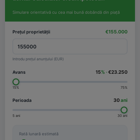
Simulare orientativă cu cea mai bună dobândă din piață
€155.000
Prețul proprietății
Introdu prețul anunțului (EUR)
15
% ·
€23.250
Avans
15%
75%
30
ani
Perioada
5 ani
30 ani
Rată lunară estimată