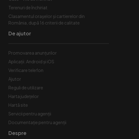
Terenuri de închiriat
Clasamentul orașelor și cartierelor din
România, după 16 criterii de calitate
De ajutor
Promovarea anunțurilor
Aplicații: Android și iOS
Verificare telefon
Ajutor
Reguli de utilizare
Harta județelor
Hartă site
Servicii pentru agenții
Documentație pentru agenții
Despre