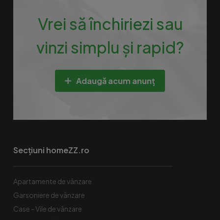
Vrei să închiriezi sau
vinzi simplu și rapid?
Adaugă acum anunț
Secțiuni homeZZ.ro
Apartamente de vânzare
Garsoniere de vânzare
Case - Vile de vânzare