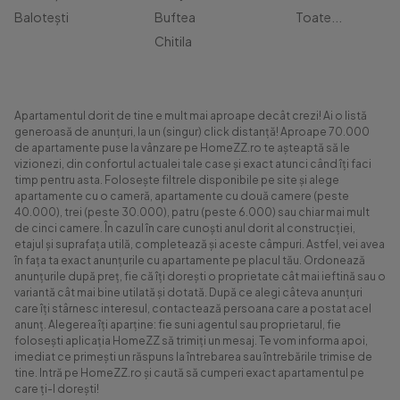
Balotești
Buftea
Toate...
Chitila
Apartamentul dorit de tine e mult mai aproape decât crezi! Ai o listă
generoasă de anunțuri, la un (singur) click distanță! Aproape 70.000
de apartamente puse la vânzare pe HomeZZ.ro te așteaptă să le
vizionezi, din confortul actualei tale case și exact atunci când îți faci
timp pentru asta. Folosește filtrele disponibile pe site și alege
apartamente cu o cameră, apartamente cu două camere (peste
40.000), trei (peste 30.000), patru (peste 6.000) sau chiar mai mult
de cinci camere. În cazul în care cunoști anul dorit al construcției,
etajul și suprafața utilă, completează și aceste câmpuri. Astfel, vei avea
în fața ta exact anunțurile cu apartamente pe placul tău. Ordonează
anunțurile după preț, fie că îți dorești o proprietate cât mai ieftină sau o
variantă cât mai bine utilată și dotată. După ce alegi câteva anunțuri
care îți stârnesc interesul, contactează persoana care a postat acel
anunț. Alegerea îți aparține: fie suni agentul sau proprietarul, fie
folosești aplicația HomeZZ să trimiți un mesaj. Te vom informa apoi,
imediat ce primești un răspuns la întrebarea sau întrebările trimise de
tine. Intră pe HomeZZ.ro și caută să cumperi exact apartamentul pe
care ți-l dorești!