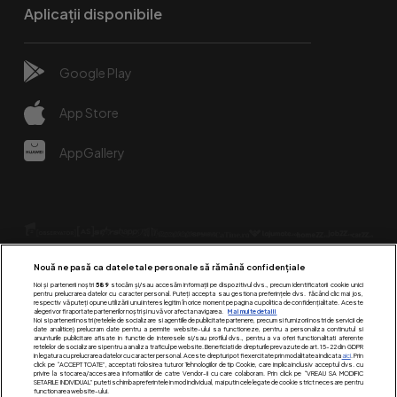
Aplicații disponibile
Google Play
App Store
AppGallery
Nouă ne pasă ca datele tale personale să rămână confidențiale
Noi și partenerii noștri
589
stocăm și/sau accesăm informații pe dispozitivul dvs., precum identificatorii cookie unici
pentru prelucrarea datelor cu caracter personal. Puteți accepta sau gestiona preferințele dvs. făcând clic mai jos,
respectiv vă puteți opune utilizării unui interes legitim în orice moment pe pagina cu politica de confidențialitate. Aceste
alegeri vor fi raportate partenerilor noștri și nu vă vor afecta navigarea.
Mai multe detalii
Urmărește-ne pe:
Noi si partenerii nostri (retelele de socializare si agentiile de publicitate partenere, precum si furnizorii nostri de servicii de
date analitice) prelucram date pentru a permite website-ului sa functioneze, pentru a personaliza continutul si
anunturile publicitare afisate in functie de interesele si/sau profilul dvs., pentru a va oferi functionalitati aferente
retelelor de socializare si pentru a analiza traficul pe website. Beneficiati de drepturile prevazute de art. 15-22 din GDPR
in legatura cu prelucrarea datelor cu caracter personal. Aceste drepturi pot fi exercitate prin modalitatea indicata
aici
. Prin
click pe “ACCEPT TOATE”, acceptati folosirea tuturor Tehnologiilor de tip Cookie, care implica inclusiv acceptul dvs. cu
privire la stocarea/accesarea informatiilor de catre Vendor-ii cu care colaboram. Prin click pe “VREAU SA MODIFIC
SETARILE INDIVIDUAL” puteti schimba preferintele in mod individual, mai putin cele legate de cookie strict necesare pentru
functionarea website-ului.