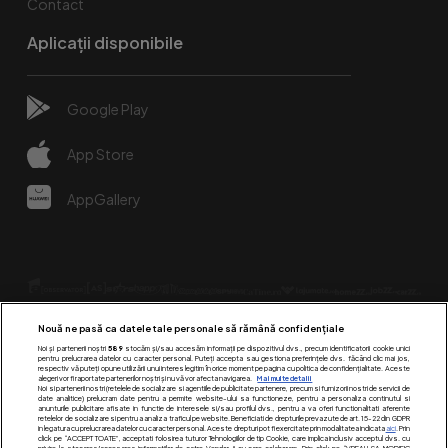
Contact
Aplicații disponibile
Google Play
App Store
AppGallery
Nouă ne pasă ca datele tale personale să rămână confidențiale
Noi și partenerii noștri
589
stocăm și/sau accesăm informații pe dispozitivul dvs., precum identificatorii cookie unici
pentru prelucrarea datelor cu caracter personal. Puteți accepta sau gestiona preferințele dvs. făcând clic mai jos,
respectiv vă puteți opune utilizării unui interes legitim în orice moment pe pagina cu politica de confidențialitate. Aceste
alegeri vor fi raportate partenerilor noștri și nu vă vor afecta navigarea.
Mai multe detalii
Urmărește-ne pe:
Noi si partenerii nostri (retelele de socializare si agentiile de publicitate partenere, precum si furnizorii nostri de servicii de
date analitice) prelucram date pentru a permite website-ului sa functioneze, pentru a personaliza continutul si
anunturile publicitare afisate in functie de interesele si/sau profilul dvs., pentru a va oferi functionalitati aferente
retelelor de socializare si pentru a analiza traficul pe website. Beneficiati de drepturile prevazute de art. 15-22 din GDPR
in legatura cu prelucrarea datelor cu caracter personal. Aceste drepturi pot fi exercitate prin modalitatea indicata
aici
. Prin
click pe “ACCEPT TOATE”, acceptati folosirea tuturor Tehnologiilor de tip Cookie, care implica inclusiv acceptul dvs. cu