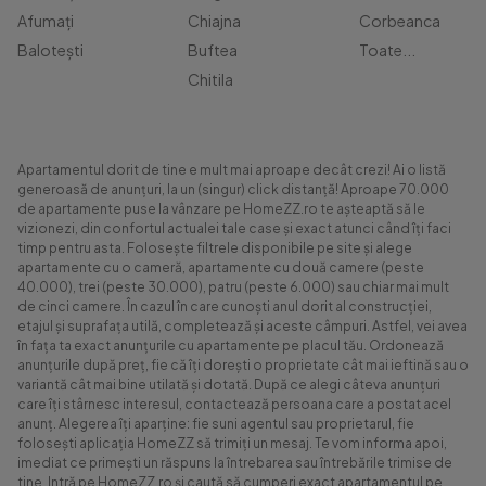
Afumați
Chiajna
Corbeanca
Balotești
Buftea
Toate...
Chitila
Apartamentul dorit de tine e mult mai aproape decât crezi! Ai o listă
generoasă de anunțuri, la un (singur) click distanță! Aproape 70.000
de apartamente puse la vânzare pe HomeZZ.ro te așteaptă să le
vizionezi, din confortul actualei tale case și exact atunci când îți faci
timp pentru asta. Folosește filtrele disponibile pe site și alege
apartamente cu o cameră, apartamente cu două camere (peste
40.000), trei (peste 30.000), patru (peste 6.000) sau chiar mai mult
de cinci camere. În cazul în care cunoști anul dorit al construcției,
etajul și suprafața utilă, completează și aceste câmpuri. Astfel, vei avea
în fața ta exact anunțurile cu apartamente pe placul tău. Ordonează
anunțurile după preț, fie că îți dorești o proprietate cât mai ieftină sau o
variantă cât mai bine utilată și dotată. După ce alegi câteva anunțuri
care îți stârnesc interesul, contactează persoana care a postat acel
anunț. Alegerea îți aparține: fie suni agentul sau proprietarul, fie
folosești aplicația HomeZZ să trimiți un mesaj. Te vom informa apoi,
imediat ce primești un răspuns la întrebarea sau întrebările trimise de
tine. Intră pe HomeZZ.ro și caută să cumperi exact apartamentul pe