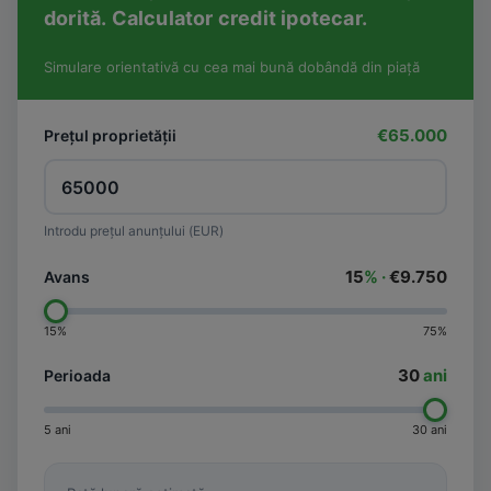
dorită. Calculator credit ipotecar.
Simulare orientativă cu cea mai bună dobândă din piață
€65.000
Prețul proprietății
Introdu prețul anunțului (EUR)
15
% ·
€9.750
Avans
15%
75%
30
ani
Perioada
5 ani
30 ani