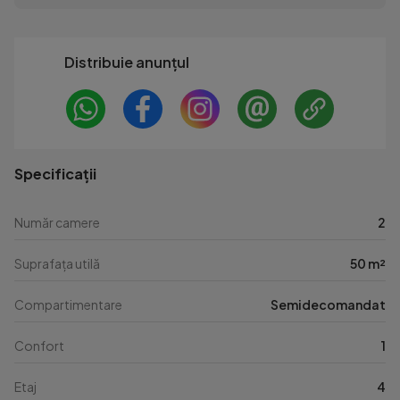
Distribuie anunțul
Specificații
Număr camere
2
Suprafața utilă
50 m²
Compartimentare
Semidecomandat
Confort
1
Etaj
4