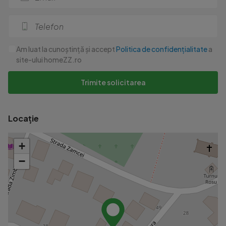
Am luat la cunoștință și accept
Politica de confidențialitate
a
site-ului homeZZ.ro
Trimite solicitarea
Locație
+
−