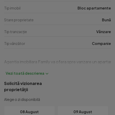
Tip imobil
Bloc apartamente
Stare proprietate
Bună
Tip tranzacție
Vânzare
Tip vânzător
Companie
Agentia imobiliara Family va ofera spre vanzare un apartamen
Solicită vizionarea
proprietății
Alege o zi disponibilă
08 August
09 August