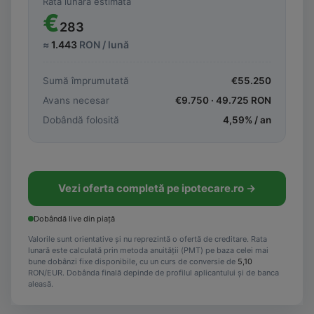
Rată lunară estimată
€
283
≈
1.443
RON / lună
Sumă împrumutată
€
55.250
Avans necesar
€
9.750
·
49.725
RON
Dobândă folosită
4,59
% / an
Vezi oferta completă pe ipotecare.ro →
Dobândă live din piață
Valorile sunt orientative și nu reprezintă o ofertă de creditare. Rata
lunară este calculată prin metoda anuității (PMT) pe baza celei mai
bune dobânzi fixe disponibile, cu un curs de conversie de
5,10
RON/EUR. Dobânda finală depinde de profilul aplicantului și de banca
aleasă.