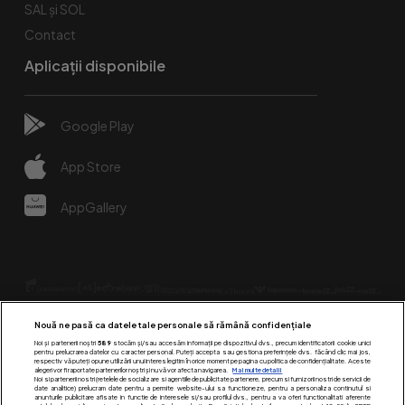
SAL și SOL
Contact
Aplicații disponibile
Google Play
App Store
AppGallery
Nouă ne pasă ca datele tale personale să rămână confidențiale
Noi și partenerii noștri
589
stocăm și/sau accesăm informații pe dispozitivul dvs., precum identificatorii cookie unici
pentru prelucrarea datelor cu caracter personal. Puteți accepta sau gestiona preferințele dvs. făcând clic mai jos,
respectiv vă puteți opune utilizării unui interes legitim în orice moment pe pagina cu politica de confidențialitate. Aceste
alegeri vor fi raportate partenerilor noștri și nu vă vor afecta navigarea.
Mai multe detalii
Urmărește-ne pe:
Noi si partenerii nostri (retelele de socializare si agentiile de publicitate partenere, precum si furnizorii nostri de servicii de
date analitice) prelucram date pentru a permite website-ului sa functioneze, pentru a personaliza continutul si
anunturile publicitare afisate in functie de interesele si/sau profilul dvs., pentru a va oferi functionalitati aferente