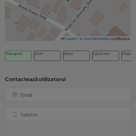
Leaflet
|
©
OpenStreetMap
contributors
Transport
Școli
Banci
Sănătate
Magazi
Contactează utilizatorul