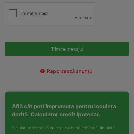
Trimite mesajul
Raportează anunțul
Află cât poți împrumuta pentru locuința
dorită. Calculator credit ipotecar.
Simulare orientativă cu cea mai bună dobândă din piață