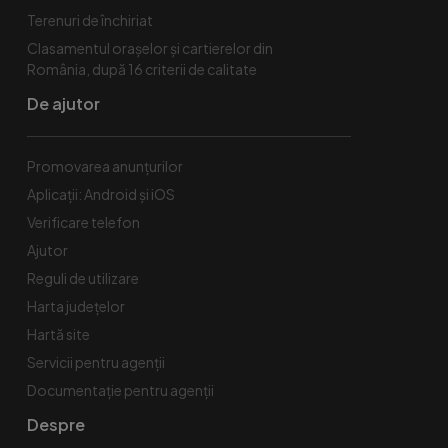
Terenuri de închiriat
Clasamentul orașelor și cartierelor din
România, după 16 criterii de calitate
De ajutor
Promovarea anunțurilor
Aplicații: Android și iOS
Verificare telefon
Ajutor
Reguli de utilizare
Harta județelor
Hartă site
Servicii pentru agenții
Documentație pentru agenții
Despre