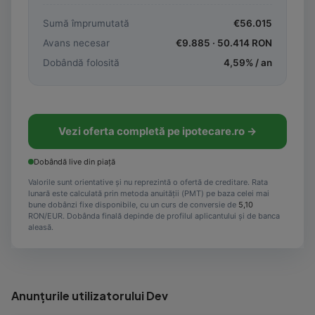
Sumă împrumutată
€
56.015
Avans necesar
€
9.885
·
50.414
RON
Dobândă folosită
4,59
% / an
Vezi oferta completă pe ipotecare.ro →
Dobândă live din piață
Valorile sunt orientative și nu reprezintă o ofertă de creditare. Rata
lunară este calculată prin metoda anuității (PMT) pe baza celei mai
bune dobânzi fixe disponibile, cu un curs de conversie de
5,10
RON/EUR. Dobânda finală depinde de profilul aplicantului și de banca
aleasă.
Anunțurile utilizatorului Dev