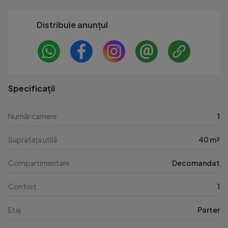
Distribuie anunțul
Specificații
Număr camere
1
Suprafața utilă
40 m²
Compartimentare
Decomandat
Confort
1
Etaj
Parter