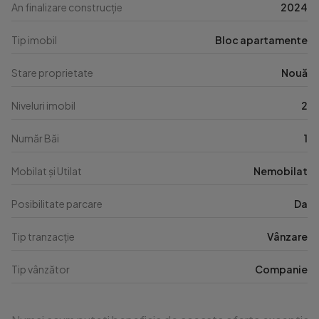
An finalizare construcție
2024
Tip imobil
Bloc apartamente
Stare proprietate
Nouă
Niveluri imobil
2
Număr Băi
1
Mobilat și Utilat
Nemobilat
Posibilitate parcare
Da
Tip tranzacție
Vânzare
Tip vânzător
Companie