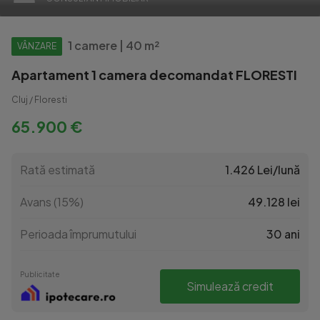
1 camere | 40 m²
VÂNZARE
Apartament 1 camera decomandat FLORESTI
Cluj / Floresti
65.900 €
Rată estimată
1.426 Lei/lună
Avans (15%)
49.128 lei
Perioada împrumutului
30 ani
Publicitate
Simulează credit