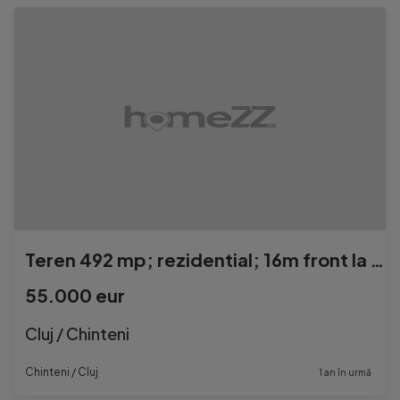
Teren 492 mp; rezidential; 16m front la strada CHINTENI
55.000 eur
Cluj / Chinteni
Chinteni / Cluj
1 an în urmă