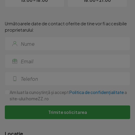
15:00 - 18:00
18:00 - 21:00
Următoarele date de contact oferite de tine vor fi accesibile
proprietarului:
Am luat la cunoștință și accept
Politica de confidențialitate
a
site-ului homeZZ.ro
Trimite solicitarea
Locație