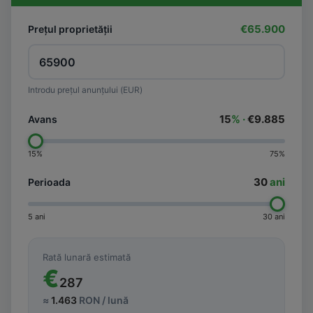
€65.900
Prețul proprietății
Introdu prețul anunțului (EUR)
15
% ·
€9.885
Avans
15%
75%
30
ani
Perioada
5 ani
30 ani
Rată lunară estimată
€
287
≈
1.463
RON / lună