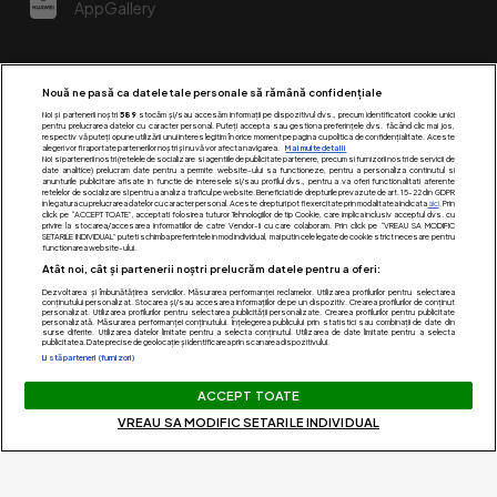
AppGallery
Nouă ne pasă ca datele tale personale să rămână confidențiale
Noi și partenerii noștri
589
stocăm și/sau accesăm informații pe dispozitivul dvs., precum identificatorii cookie unici
pentru prelucrarea datelor cu caracter personal. Puteți accepta sau gestiona preferințele dvs. făcând clic mai jos,
respectiv vă puteți opune utilizării unui interes legitim în orice moment pe pagina cu politica de confidențialitate. Aceste
alegeri vor fi raportate partenerilor noștri și nu vă vor afecta navigarea.
Mai multe detalii
Noi si partenerii nostri (retelele de socializare si agentiile de publicitate partenere, precum si furnizorii nostri de servicii de
date analitice) prelucram date pentru a permite website-ului sa functioneze, pentru a personaliza continutul si
anunturile publicitare afisate in functie de interesele si/sau profilul dvs., pentru a va oferi functionalitati aferente
retelelor de socializare si pentru a analiza traficul pe website. Beneficiati de drepturile prevazute de art. 15-22 din GDPR
in legatura cu prelucrarea datelor cu caracter personal. Aceste drepturi pot fi exercitate prin modalitatea indicata
aici
. Prin
click pe “ACCEPT TOATE”, acceptati folosirea tuturor Tehnologiilor de tip Cookie, care implica inclusiv acceptul dvs. cu
Urmărește-ne pe:
privire la stocarea/accesarea informatiilor de catre Vendor-ii cu care colaboram. Prin click pe “VREAU SA MODIFIC
SETARILE INDIVIDUAL” puteti schimba preferintele in mod individual, mai putin cele legate de cookie strict necesare pentru
functionarea website-ului.
Atât noi, cât și partenerii noștri prelucrăm datele pentru a oferi:
Dezvoltarea și îmbunătățirea serviciilor. Măsurarea performanței reclamelor. Utilizarea profilurilor pentru selectarea
conținutului personalizat. Stocarea și/sau accesarea informațiilor de pe un dispozitiv. Crearea profilurilor de conținut
personalizat. Utilizarea profilurilor pentru selectarea publicității personalizate. Crearea profilurilor pentru publicitate
personalizată. Măsurarea performanței conținutului. Înțelegerea publicului prin statistici sau combinații de date din
surse diferite. Utilizarea datelor limitate pentru a selecta conținutul. Utilizarea de date limitate pentru a selecta
publicitatea. Date precise de geolocație și identificarea prin scanarea dispozitivului.
Listă parteneri (furnizori)
Acest site este creat si administrat de Digital Antena Group.
ACCEPT TOATE
Toate drepturile rezervate.
VREAU SA MODIFIC SETARILE INDIVIDUAL