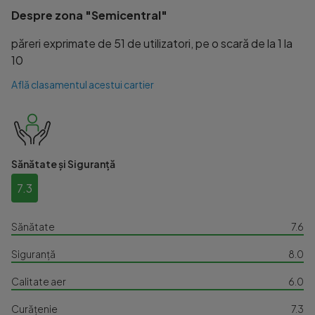
Despre zona "Semicentral"
păreri exprimate de 51 de utilizatori, pe o scară de la 1 la
10
Află clasamentul acestui cartier
Sănătate și Siguranță
7.3
Sănătate
7.6
Siguranță
8.0
Calitate aer
6.0
Curățenie
7.3