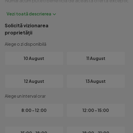
Numai acum puteti beneficia de aceasta oferta exceptionala!
Solicită vizionarea
proprietății
Alege o zi disponibilă
10 August
11 August
12 August
13 August
Alege un interval orar
8:00 - 12:00
12:00 - 15:00