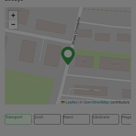
+
−
Leaflet
|
©
OpenStreetMap
contributors
Transport
Școli
Banci
Sănătate
Magazi