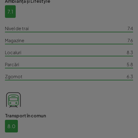
Ambianță și Lifestyle
7.1
Nivel de trai
7.4
Magazine
7.6
Localuri
8.3
Parcări
5.8
Zgomot
6.3
Transport în comun
8.0