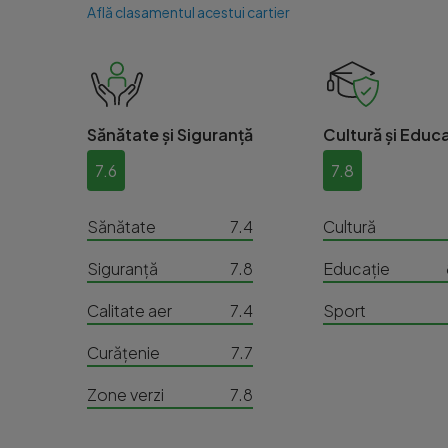
Află clasamentul acestui cartier
Sănătate și Siguranță
Cultură și Educa
7.6
7.8
Sănătate
7.4
Cultură
Siguranță
7.8
Educație
Calitate aer
7.4
Sport
Curățenie
7.7
Zone verzi
7.8