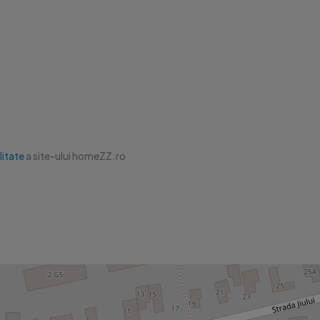
litate
a site-ului homeZZ.ro