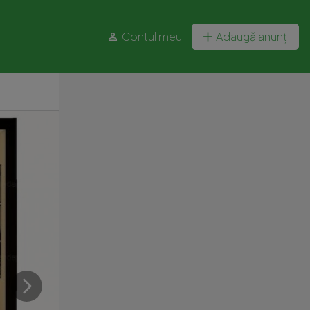
Contul meu
Adaugă anunț