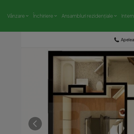
Vânzare
Închiriere
Ansambluri rezidențiale
Inter
Apele