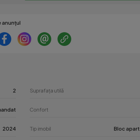
e anunțul
2
Suprafața utilă
mandat
Confort
2024
Tip imobil
Bloc apar