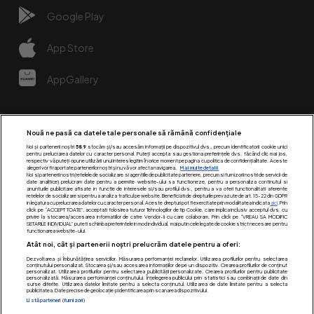
Google Play
App Store
AppGallery
Nouă ne pasă ca datele tale personale să rămână confidențiale
Noi și partenerii noștri
589
stocăm și/sau accesăm informații pe dispozitivul dvs., precum identificatorii cookie unici
pentru prelucrarea datelor cu caracter personal. Puteți accepta sau gestiona preferințele dvs. făcând clic mai jos,
respectiv vă puteți opune utilizării unui interes legitim în orice moment pe pagina cu politica de confidențialitate. Aceste
alegeri vor fi raportate partenerilor noștri și nu vă vor afecta navigarea.
Mai multe detalii
Noi si partenerii nostri (retelele de socializare si agentiile de publicitate partenere, precum si furnizorii nostri de servicii de
date analitice) prelucram date pentru a permite website-ului sa functioneze, pentru a personaliza continutul si
anunturile publicitare afisate in functie de interesele si/sau profilul dvs., pentru a va oferi functionalitati aferente
retelelor de socializare si pentru a analiza traficul pe website. Beneficiati de drepturile prevazute de art. 15-22 din GDPR
in legatura cu prelucrarea datelor cu caracter personal. Aceste drepturi pot fi exercitate prin modalitatea indicata
aici
. Prin
click pe “ACCEPT TOATE”, acceptati folosirea tuturor Tehnologiilor de tip Cookie, care implica inclusiv acceptul dvs. cu
Urmărește-ne pe:
privire la stocarea/accesarea informatiilor de catre Vendor-ii cu care colaboram. Prin click pe “VREAU SA MODIFIC
SETARILE INDIVIDUAL” puteti schimba preferintele in mod individual, mai putin cele legate de cookie strict necesare pentru
functionarea website-ului.
Atât noi, cât și partenerii noștri prelucrăm datele pentru a oferi:
Dezvoltarea și îmbunătățirea serviciilor. Măsurarea performanței reclamelor. Utilizarea profilurilor pentru selectarea
conținutului personalizat. Stocarea și/sau accesarea informațiilor de pe un dispozitiv. Crearea profilurilor de conținut
personalizat. Utilizarea profilurilor pentru selectarea publicității personalizate. Crearea profilurilor pentru publicitate
personalizată. Măsurarea performanței conținutului. Înțelegerea publicului prin statistici sau combinații de date din
surse diferite. Utilizarea datelor limitate pentru a selecta conținutul. Utilizarea de date limitate pentru a selecta
publicitatea. Date precise de geolocație și identificarea prin scanarea dispozitivului.
Listă parteneri (furnizori)