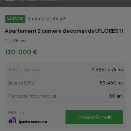
2 camere | 64 m²
VÂNZARE
Apartament 2 camere decomandat FLORESTI
Cluj / Floresti
120.000 €
Rată estimată
2.596 Lei/lună
Avans (15%)
89.460 lei
Perioada împrumutului
30 ani
Publicitate
Simulează credit