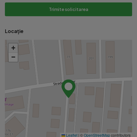
Trimite solicitarea
Locație
+
−
Leaflet
|
©
OpenStreetMap
contributors