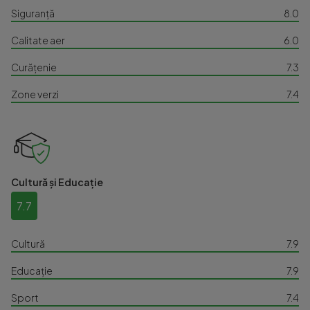
Siguranță
8.0
Calitate aer
6.0
Curățenie
7.3
Zone verzi
7.4
Cultură și Educație
7.7
Cultură
7.9
Educație
7.9
Sport
7.4