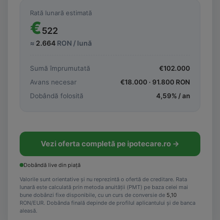
Rată lunară estimată
€
522
≈
2.664
RON / lună
Sumă împrumutată
€
102.000
Avans necesar
€
18.000
·
91.800
RON
Dobândă folosită
4,59
% / an
Vezi oferta completă pe ipotecare.ro →
Dobândă live din piață
Valorile sunt orientative și nu reprezintă o ofertă de creditare. Rata
lunară este calculată prin metoda anuității (PMT) pe baza celei mai
bune dobânzi fixe disponibile, cu un curs de conversie de
5,10
RON/EUR. Dobânda finală depinde de profilul aplicantului și de banca
aleasă.