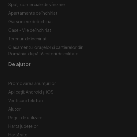
Spaţii comerciale de vânzare
Apartamente de închiriat
Garsoniere de închiriat
Case - Vile de închiriat
Terenuri de închiriat
Clasamentul orașelor și cartierelor din
România, după 16 criterii de calitate
De ajutor
Promovarea anunțurilor
Aplicații: Android și iOS
Verificare telefon
Ajutor
Reguli de utilizare
Harta județelor
Hartă site