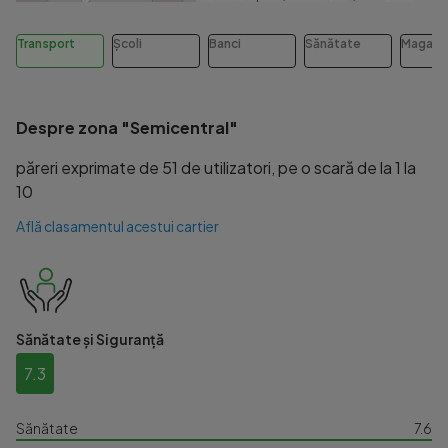
Transport
Școli
Banci
Sănătate
Magazi
Despre zona "Semicentral"
păreri exprimate de 51 de utilizatori, pe o scară de la 1 la
10
Află clasamentul acestui cartier
Sănătate și Siguranță
7.3
Sănătate
7.6