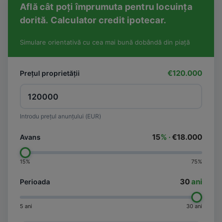
Află cât poți împrumuta pentru locuința
dorită. Calculator credit ipotecar.
Simulare orientativă cu cea mai bună dobândă din piață
€120.000
Prețul proprietății
Introdu prețul anunțului (EUR)
15
% ·
€18.000
Avans
15%
75%
30
ani
Perioada
5 ani
30 ani