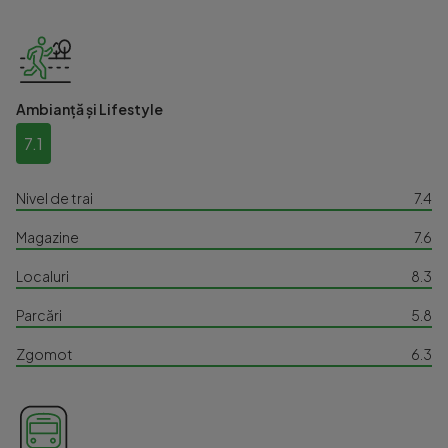
Ambianță și Lifestyle
7.1
Nivel de trai
7.4
Magazine
7.6
Localuri
8.3
Parcări
5.8
Zgomot
6.3