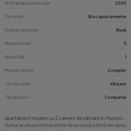
An finalizare construcție
2000
Tip imobil
Bloc apartamente
Stare proprietate
Bună
Niveluri imobil
5
Număr Băi
1
Mobilat și Utilat
Complet
Tip tranzacție
Vânzare
Tip vânzător
Companie
Apartament modern cu 2 camere de vânzare în Florești – Zo
Numai acum puteți beneficia de această ofertă excepțională! 