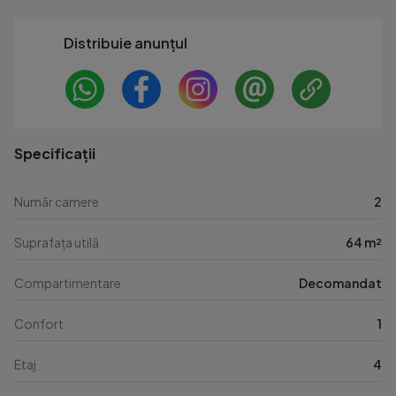
Distribuie anunțul
Specificații
Număr camere
2
Suprafața utilă
64 m²
Compartimentare
Decomandat
Confort
1
Etaj
4