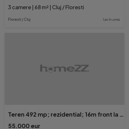
3 camere | 68 m² | Cluj / Floresti
Floresti / Cluj
1 an în urmă
Teren 492 mp; rezidential; 16m front la strada CHINTENI
55.000 eur