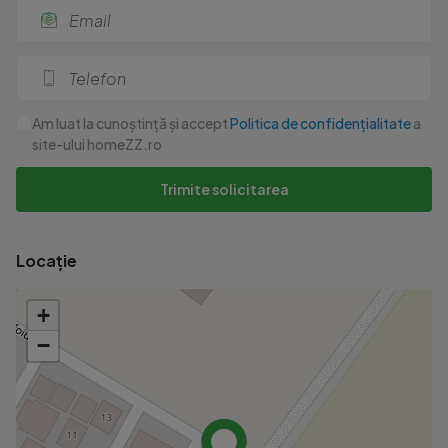
Am luat la cunoștință și accept
Politica de confidențialitate
a
site-ului homeZZ.ro
Trimite solicitarea
Locație
+
−