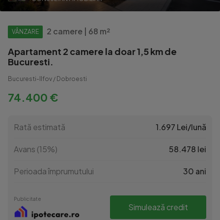
2 camere | 68 m²
VÂNZARE
Apartament 2 camere la doar 1,5 km de
Bucuresti.
Bucuresti-Ilfov / Dobroesti
74.400 €
Rată estimată
1.697 Lei/lună
Avans (15%)
58.478 lei
Perioada împrumutului
30 ani
Publicitate
Simulează credit