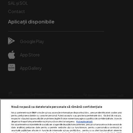
SAL și SOL
Contact
Aplicații disponibile
Google Play
App Store
AppGallery
Nouă ne pasă ca datele tale personale să rămână confidențiale
Noi și partenerii noștri
589
stocăm și/sau accesăm informații pe dispozitivul dvs., precum identificatorii cookie unici
pentru prelucrarea datelor cu caracter personal. Puteți accepta sau gestiona preferințele dvs. făcând clic mai jos,
respectiv vă puteți opune utilizării unui interes legitim în orice moment pe pagina cu politica de confidențialitate. Aceste
alegeri vor fi raportate partenerilor noștri și nu vă vor afecta navigarea.
Mai multe detalii
Urmărește-ne pe:
Noi si partenerii nostri (retelele de socializare si agentiile de publicitate partenere, precum si furnizorii nostri de servicii de
date analitice) prelucram date pentru a permite website-ului sa functioneze, pentru a personaliza continutul si
anunturile publicitare afisate in functie de interesele si/sau profilul dvs., pentru a va oferi functionalitati aferente