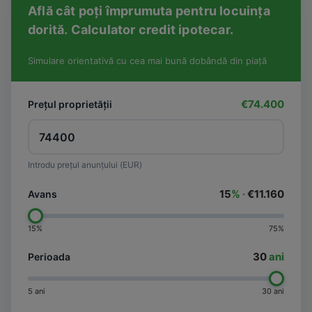
Află cât poți împrumuta pentru locuința
dorită. Calculator credit ipotecar.
Simulare orientativă cu cea mai bună dobândă din piață
€74.400
Prețul proprietății
Introdu prețul anunțului (EUR)
15
% ·
€11.160
Avans
15%
75%
30
ani
Perioada
5 ani
30 ani