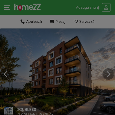
Adaugă anunț
Apelează
Mesaj
Salvează
DOUBLESS
CONSULTANT IMOBILIAR