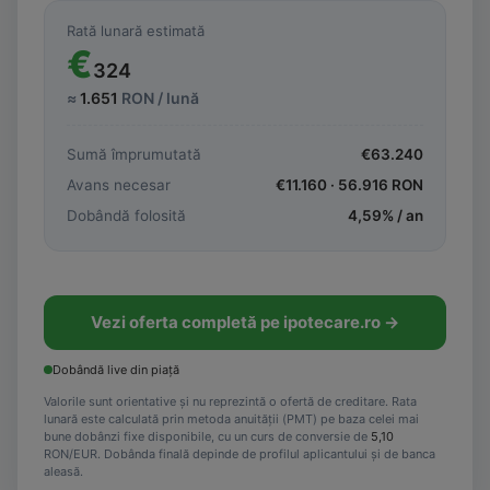
Rată lunară estimată
€
324
≈
1.651
RON / lună
Sumă împrumutată
€
63.240
Avans necesar
€
11.160
·
56.916
RON
Dobândă folosită
4,59
% / an
Vezi oferta completă pe ipotecare.ro →
Dobândă live din piață
Valorile sunt orientative și nu reprezintă o ofertă de creditare. Rata
lunară este calculată prin metoda anuității (PMT) pe baza celei mai
bune dobânzi fixe disponibile, cu un curs de conversie de
5,10
RON/EUR. Dobânda finală depinde de profilul aplicantului și de banca
aleasă.