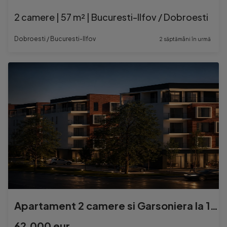
2 camere | 57 m² | Bucuresti-Ilfov / Dobroesti
Dobroesti / Bucuresti-Ilfov
2 săptămâni în urmă
Apartament 2 camere si Garsoniera la 1,5 km de Bucuresti.
62.000 eur