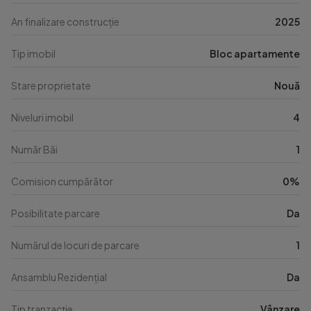
An finalizare construcție
2025
Tip imobil
Bloc apartamente
Stare proprietate
Nouă
Niveluri imobil
4
Număr Băi
1
Comision cumpărător
0%
Posibilitate parcare
Da
Numărul de locuri de parcare
1
Ansamblu Rezidențial
Da
Tip tranzacție
Vânzare