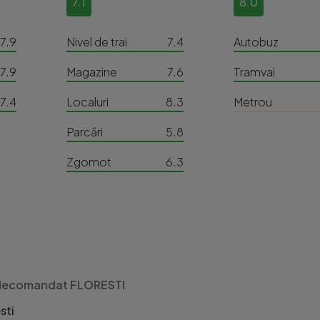
7.1
8.0
7.9
Nivel de trai
7.4
Autobuz
7.9
Magazine
7.6
Tramvai
7.4
Localuri
8.3
Metrou
Parcări
5.8
Zgomot
6.3
idecomandat FLORESTI
sti