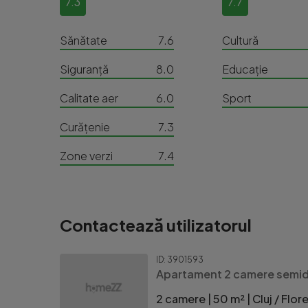
7.3
7.7
Sănătate
7.6
Cultură
Siguranță
8.0
Educație
Calitate aer
6.0
Sport
Curățenie
7.3
Zone verzi
7.4
Contactează utilizatorul
ID: 3901593
Apartament 2 camere sem
2 camere | 50 m² | Cluj / Flore