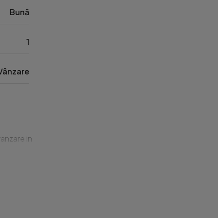
Bună
1
Vânzare
zare in localitatea FLORESTI, zona Teilor, in apropiere de PADU