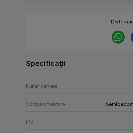
Distribui
Specificații
Număr camere
Compartimentare
Semideco
Etaj