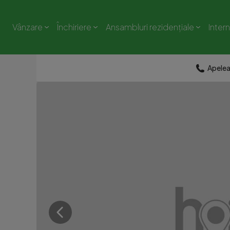
Vânzare
Închiriere
Ansambluri rezidențiale
Inter
Apele