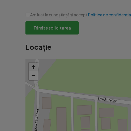
Am luat la cunoștință și accept
Politica de confidenția
Trimite solicitarea
Locație
+
−