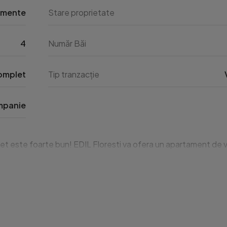
amente
Stare proprietate
4
Număr Băi
omplet
Tip tranzacție
panie
et este foarte bun! EDIL Floresti va ofera un apartament de van