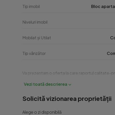
Tip imobil
Bloc apart
Niveluri imobil
Mobilat și Utilat
C
Tip vânzător
Com
Va prezentam o oferta la care raportul calitate-pr
Solicită vizionarea proprietății
Alege o zi disponibilă