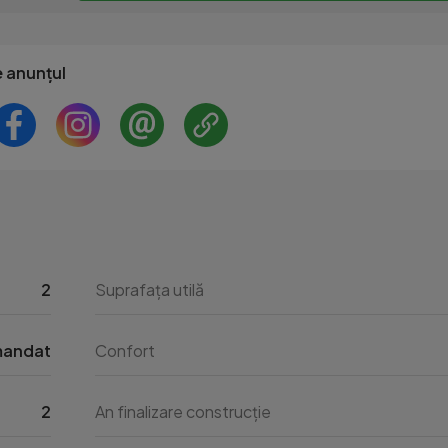
e anunțul
2
Suprafața utilă
mandat
Confort
2
An finalizare construcție