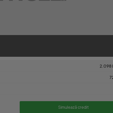
2.098 
72
Simulează credit