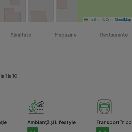
Leaflet
|
©
OpenStreetMap
Sănătate
Magazine
Restaurante
a 1 la 10
ție
Ambianță și Lifestyle
Transport în c