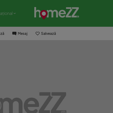
național
ază
Mesaj
Salvează