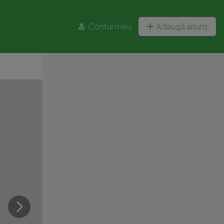
Contul meu
Adaugă anunț