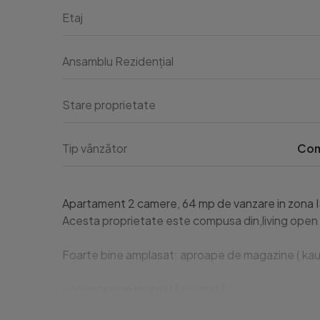
Etaj
Ansamblu Rezidențial
Stare proprietate
Tip vânzător
Com
Apartament 2 camere, 64 mp de vanzare in zona ISU
Acesta proprietate este compusa din,living open sp
Foarte bine amplasat: aproape de magazine ( kauf
Locuinta vine mobilată si utilată

Dispune de parcare exterioara
