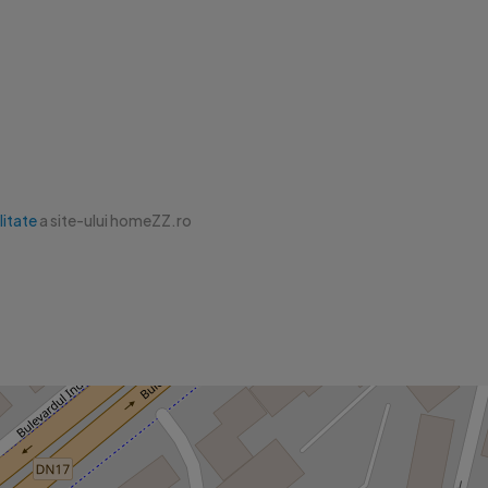
litate
a site-ului homeZZ.ro