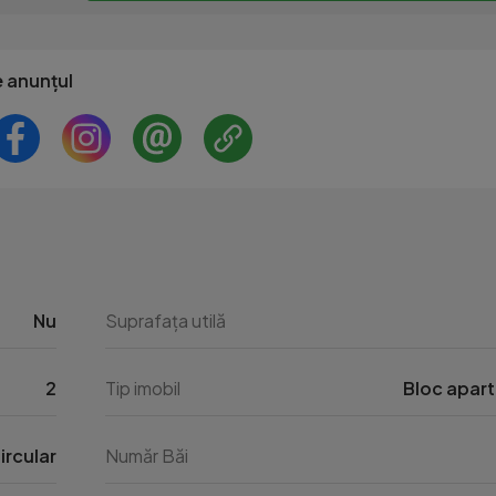
e anunțul
Nu
Suprafața utilă
2
Tip imobil
Bloc apar
ircular
Număr Băi