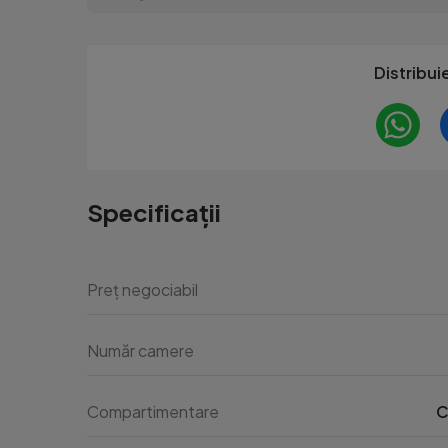
Distribui
Specificații
Preț negociabil
Număr camere
Compartimentare
C