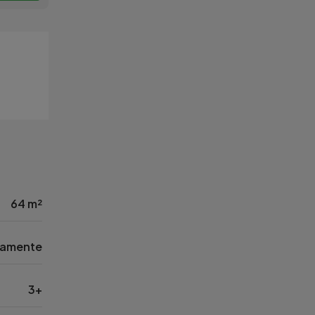
64 m²
tamente
3+