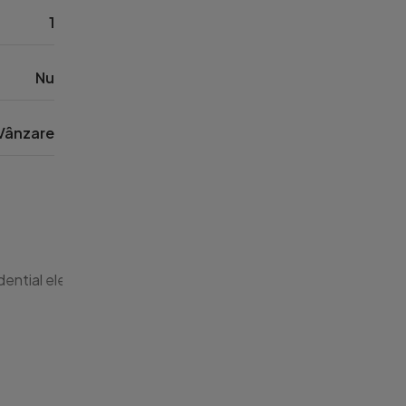
1
Nu
Vânzare
ential elegsnt, acees securizat cu bariera. 
