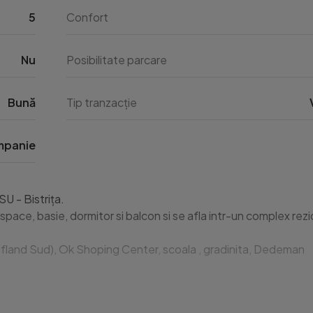
5
Confort
Nu
Posibilitate parcare
Bună
Tip tranzacție
panie
 - Bistrița.

ace, basie, dormitor si balcon si se afla intr-un complex rezid
land Sud), Ok Shoping Center, scoala , gradinita, Dedeman
