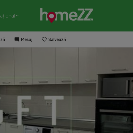
național
ază
Mesaj
Salvează