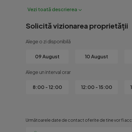
Pret - 96000€, negociabil.

Contactează-ne azi si hai sa vezi daca este ce ca
Solicită vizionarea proprietății
Alege o zi disponibilă
09 August
10 August
Alege un interval orar
8:00 - 12:00
12:00 - 15:00
Următoarele date de contact oferite de tine vor fi acce