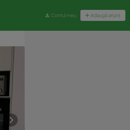
Contul meu
Adaugă anunț