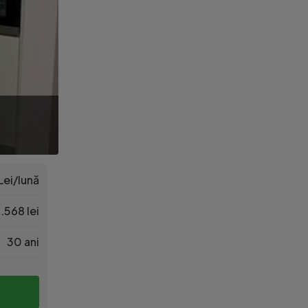
Lei/lună
.568 lei
30 ani