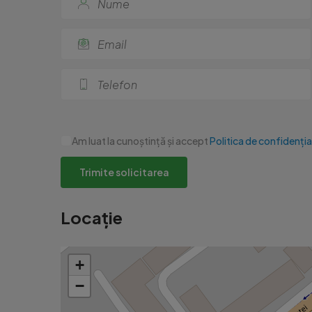
Am luat la cunoștință și accept
Politica de confidenția
Trimite solicitarea
Locație
+
−