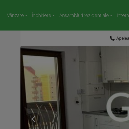
Vânzare
Închiriere
Ansambluri rezidențiale
Inter
Apele