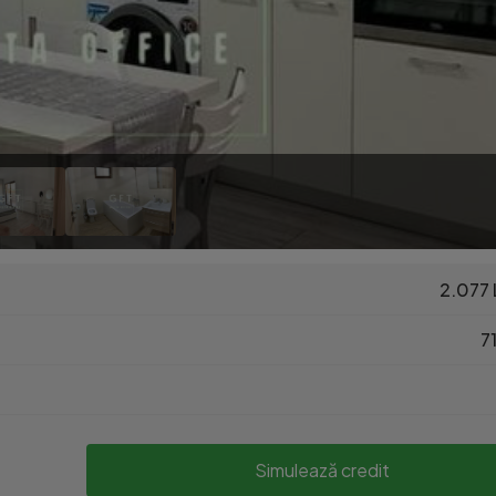
2.077 
71
Simulează credit