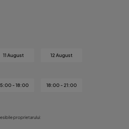
utai!
11 August
12 August
15:00 - 18:00
18:00 - 21:00
sibile proprietarului: