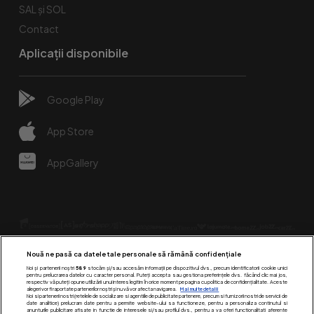
SAL și SOL
Contact
Aplicații disponibile
Google Play
App Store
AppGallery
Nouă ne pasă ca datele tale personale să rămână confidențiale
Noi și partenerii noștri
589
stocăm și/sau accesăm informații pe dispozitivul dvs., precum identificatorii cookie unici
pentru prelucrarea datelor cu caracter personal. Puteți accepta sau gestiona preferințele dvs. făcând clic mai jos,
respectiv vă puteți opune utilizării unui interes legitim în orice moment pe pagina cu politica de confidențialitate. Aceste
alegeri vor fi raportate partenerilor noștri și nu vă vor afecta navigarea.
Mai multe detalii
Urmărește-ne pe:
Noi si partenerii nostri (retelele de socializare si agentiile de publicitate partenere, precum si furnizorii nostri de servicii de
date analitice) prelucram date pentru a permite website-ului sa functioneze, pentru a personaliza continutul si
anunturile publicitare afisate in functie de interesele si/sau profilul dvs., pentru a va oferi functionalitati aferente