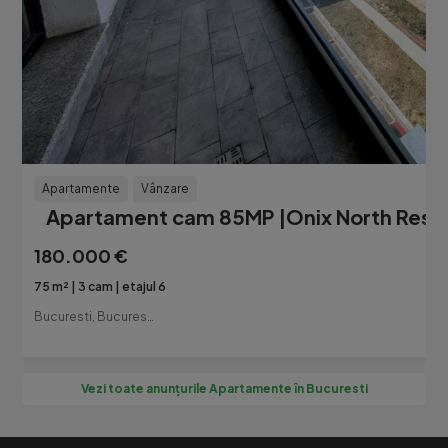
Apartamente
Vânzare
Apartament cam 85MP |Onix North Resid
180.000 €
75 m²
3 cam
etajul 6
Bucuresti, Bucuresti-Ilfov
Vezi toate anunțurile Apartamente în Bucuresti