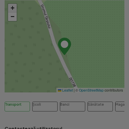
+
−
Leaflet
|
©
OpenStreetMap
contributors
Transport
Școli
Banci
Sănătate
Magazi
Contactează utilizatorul