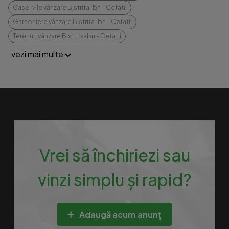
Case-vile vânzare Bistrita-bn - Cetatii
Garsoniere vânzare Bistrita-bn - Cetatii
Terenuri vânzare Bistrita-bn - Cetatii
vezi mai multe
Vrei să închiriezi sau
vinzi simplu și rapid?
Adaugă acum anunț