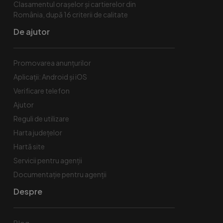
Clasamentul orașelor și cartierelor din
România, după 16 criterii de calitate
De ajutor
Promovarea anunțurilor
Aplicații: Android și iOS
Verificare telefon
Ajutor
Reguli de utilizare
Harta județelor
Hartă site
Servicii pentru agenții
Documentație pentru agenții
Despre
Blog