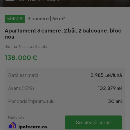
3 camere | 65 m²
VÂNZARE
Apartament 3 camere, 2 băi, 2 balcoane, bloc
nou
Bistrita-Nasaud / Bistrita
138.000 €
Rată estimată
2.985 Lei/lună
Avans (15%)
102.879 lei
Perioada împrumutului
30 ani
Publicitate
Simulează credit