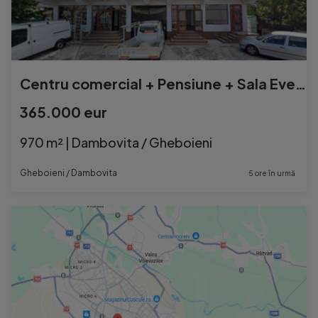
Centru comercial + Pensiune + Sala Evenimente -DN 72A - Ghe
365.000 eur
970 m² | Dambovita / Gheboieni
Gheboieni / Dambovita
5 ore în urmă