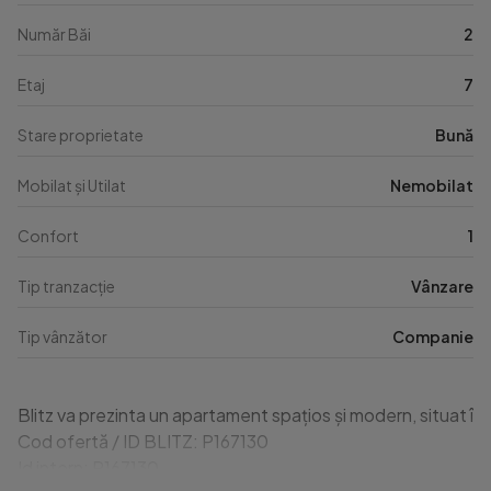
Număr Băi
2
Etaj
7
Stare proprietate
Bună
Mobilat și Utilat
Nemobilat
Confort
1
Tip tranzacție
Vânzare
Tip vânzător
Companie
Blitz va prezinta un apartament spațios și modern, situat în
Cod ofertă / ID BLITZ: P167130

Id intern: P167130