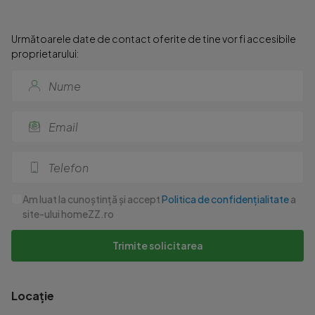
Următoarele date de contact oferite de tine vor fi accesibile
proprietarului:
Am luat la cunoștință și accept
Politica de confidențialitate
a
site-ului homeZZ.ro
Trimite solicitarea
Locație