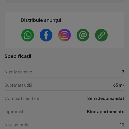
Distribuie anunțul
Specificații
Număr camere
3
Suprafața utilă
65 m²
Compartimentare
Semidecomandat
Tip imobil
Bloc apartamente
Niveluri imobil
10