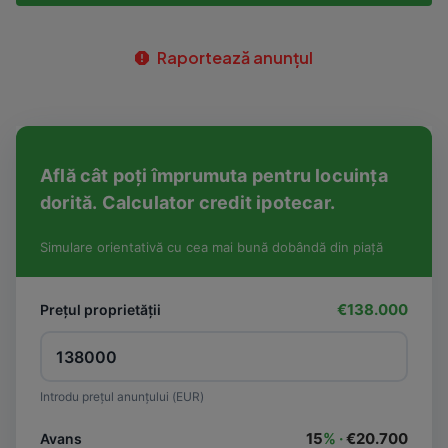
Raportează anunțul
Află cât poți împrumuta pentru locuința
dorită. Calculator credit ipotecar.
Simulare orientativă cu cea mai bună dobândă din piață
€138.000
Prețul proprietății
Introdu prețul anunțului (EUR)
15
% ·
€20.700
Avans