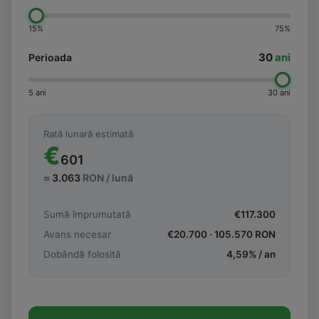
15%
75%
30
ani
Perioada
5 ani
30 ani
Rată lunară estimată
€
601
≈
3.063
RON / lună
Sumă împrumutată
€
117.300
Avans necesar
€
20.700
·
105.570
RON
Dobândă folosită
4,59
% / an