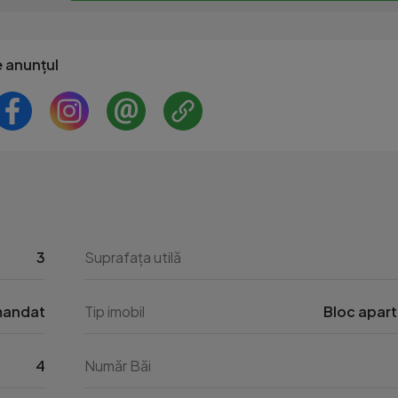
e anunțul
3
Suprafața utilă
andat
Tip imobil
Bloc apar
4
Număr Băi