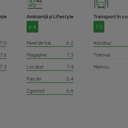
ție
Ambianță și Lifestyle
Transport în c
6.4
7.3
7.0
Nivel de trai
6.2
Autobuz
7.6
Magazine
7.3
Tramvai
7.3
Localuri
7.4
Metrou
Parcări
5.4
Zgomot
5.8