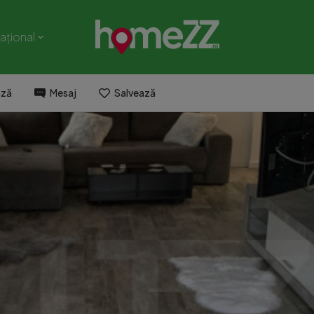
național
ază
Mesaj
Salvează