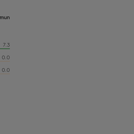
omun
7.3
0.0
0.0