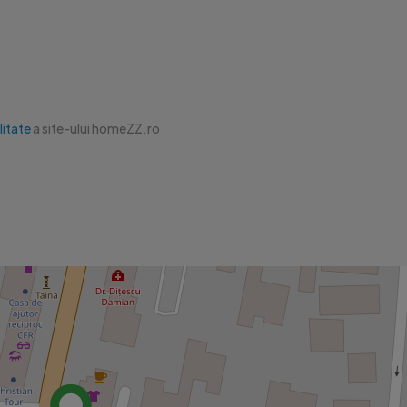
i complet modernizată — pregătită pentru mutare imediată.

litate
a site-ului homeZZ.ro