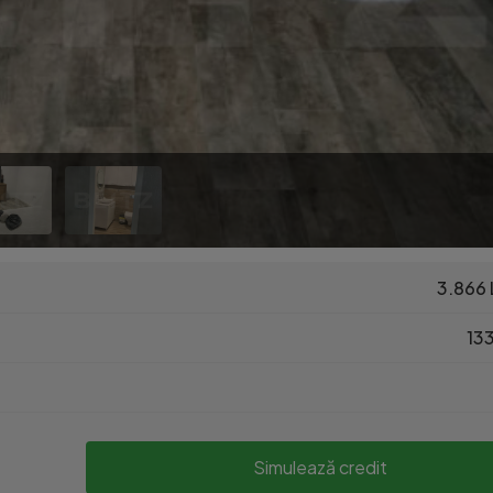
3.866 
133
Simulează credit