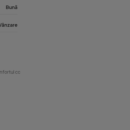
Bună
Vânzare
nfortul contemporan și finisajele de top.
