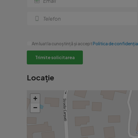
???? O proprietate rară, premium, ultracentrală ș
Cod ofertă / ID BLITZ: P158627

Id intern: P158627
Am luat la cunoștință și accept
Politica de confidenția
Trimite solicitarea
Locație
+
−