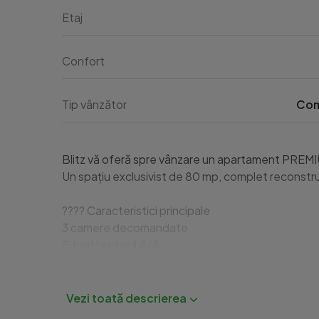
Etaj
Confort
Tip vânzător
Com
Blitz vă oferă spre vânzare un apartament PREMIUM
Un spațiu exclusivist de 80 mp, complet reconstrui
???? Caracteristici principale

3 camere decomandate

Situat la etajul 4/4

Imobil reabilitat integral în 2024 – acoperiș nou +
Bloc antiatomic, cu risc seismic redus — o raritate (
???? Renovat complet – totul NOU
