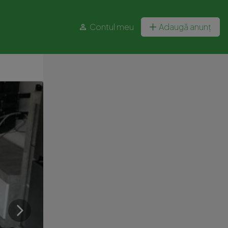
Contul meu
Adaugă anunț