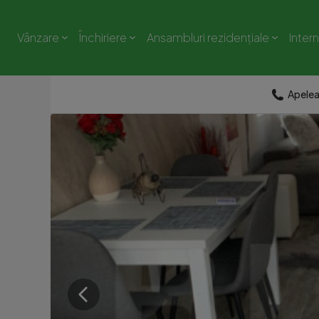
Vânzare
Închiriere
Ansambluri rezidențiale
Inter
Apele