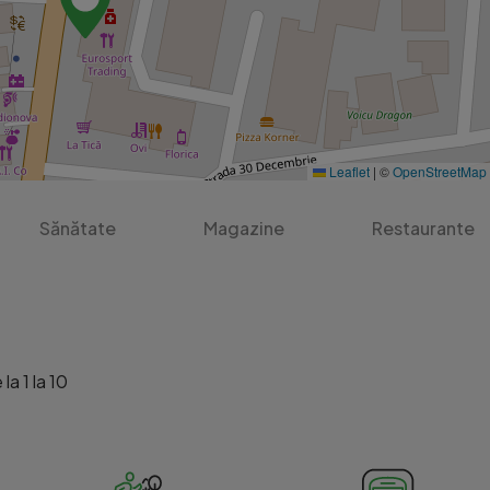
Leaflet
|
©
OpenStreetMap
Sănătate
Magazine
Restaurante
la 1 la 10