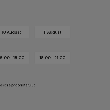


10 August
11 August
on

15:00 - 18:00
18:00 - 21:00
erind:

sibile proprietarului:
t

restaurante, magazine, zone culturale și puncte de interes. Idea