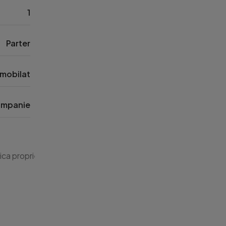
1
Parter
mobilat
mpanie
rmica proprie, tamplarie PVC cu geam termopan, usa metalica la i