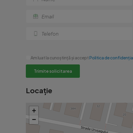
Am luat la cunoștință și accept
Politica de confidenția
Trimite solicitarea
Locație
+
−