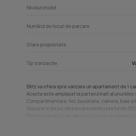
Niveluri imobil
Numărul de locuri de parcare
Stare proprietate
Tip tranzacție
V
Blitz va ofera spre vanzare un apartament de 1 ca
Acesta este amplasat la parterul inalt al unui bloc
Compartimentare: hol, bucatarie, camera, baie si b
Dispune si de loc de parcare pentru pretul de 500
Pentru mai multe detalii nu ezitati sa ne contactati
Cod ofertă / ID BLITZ: P171005

Id intern: P171005