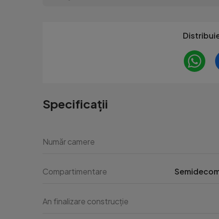
Distribui
Specificații
Număr camere
Compartimentare
Semideco
An finalizare construcție