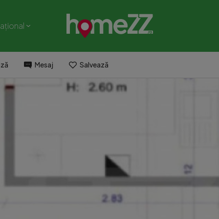
național
ază
Mesaj
Salvează