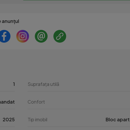
e anunțul
1
Suprafața utilă
mandat
Confort
2025
Tip imobil
Bloc apar