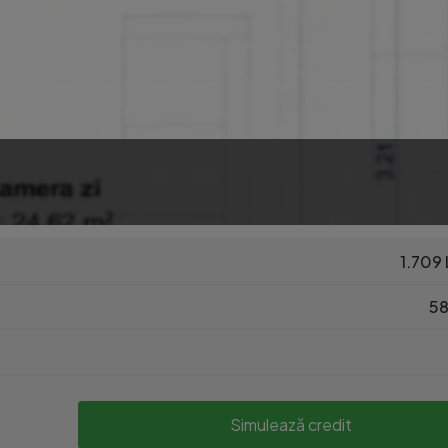
1.709 
58
Simulează credit