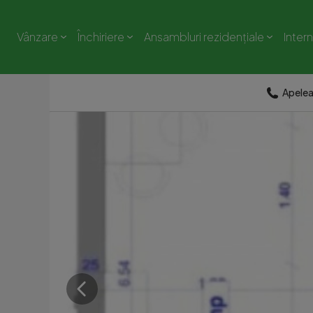
Vânzare
Închiriere
Ansambluri rezidențiale
Inter
Apele