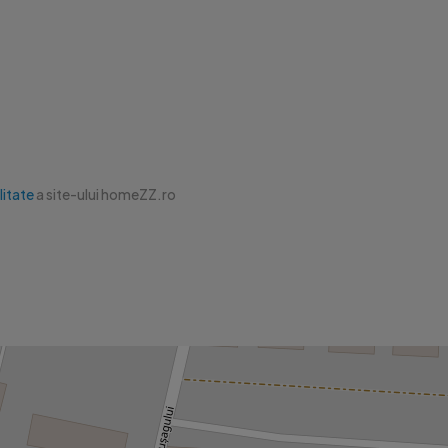
litate
a site-ului homeZZ.ro