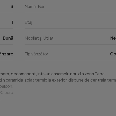
3
Număr Băi
1
Etaj
Bună
Mobilat și Utilat
Ne
ânzare
Tip vânzător
Co
mera, decomandat, intr-un ansamblu nou din zona Terra. 

 din caramida izolat termic la exterior, dispune de centrala te
alcon. 

0 euro.

.
