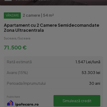
2 camere | 54 m²
VÂNZARE
Apartament cu 2 Camere Semidecomandate
Zona Ultracentrala
Suceava / Suceava
71.500 €
Rată estimată
1.547 Lei/lună
Avans (15%)
53.303 lei
Perioada împrumutului
30 ani
Publicitate
Simulează credit