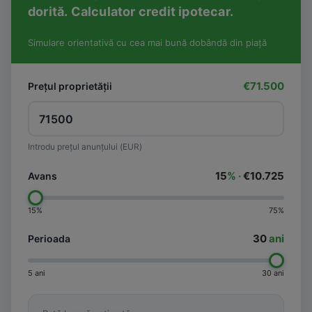
dorită. Calculator credit ipotecar.
Simulare orientativă cu cea mai bună dobândă din piață
€71.500
Prețul proprietății
Introdu prețul anunțului (EUR)
15
% ·
€10.725
Avans
15%
75%
30
ani
Perioada
5 ani
30 ani