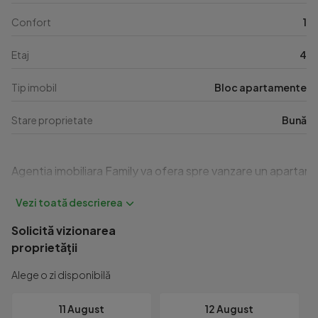
Confort
1
Etaj
4
Tip imobil
Bloc apartamente
Stare proprietate
Bună
Agentia imobiliara Family va ofera spre vanzare un apartament 
Solicită vizionarea
proprietății
Alege o zi disponibilă
11 August
12 August