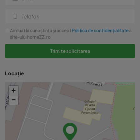
Am luat la cunoștință și accept
Politica de confidențialitate
a
site-ului homeZZ.ro
Trimite solicitarea
Locație
+
−