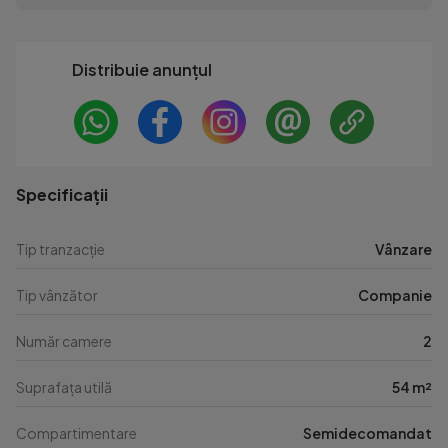
Distribuie anunțul
Specificații
Tip tranzacție
Vânzare
Tip vânzător
Companie
Număr camere
2
Suprafața utilă
54 m²
Compartimentare
Semidecomandat