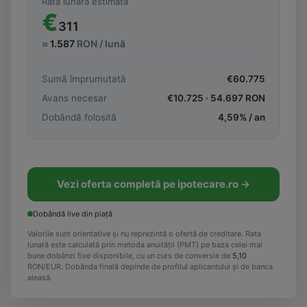
Rată lunară estimată
€
311
≈
1.587
RON / lună
Sumă împrumutată
€
60.775
Avans necesar
€
10.725
·
54.697
RON
Dobândă folosită
4,59
% / an
Vezi oferta completă pe ipotecare.ro →
Dobândă live din piață
Valorile sunt orientative și nu reprezintă o ofertă de creditare. Rata
lunară este calculată prin metoda anuității (PMT) pe baza celei mai
bune dobânzi fixe disponibile, cu un curs de conversie de
5,10
RON/EUR. Dobânda finală depinde de profilul aplicantului și de banca
aleasă.