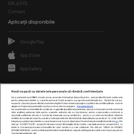
SAL și SOL
Contact
Aplicații disponibile
Google Play
App Store
AppGallery
Nouă ne pasă ca datele tale personale să rămână confidențiale
Noi și partenerii noștri
589
stocăm și/sau accesăm informații pe dispozitivul dvs., precum identificatorii cookie unici
pentru prelucrarea datelor cu caracter personal. Puteți accepta sau gestiona preferințele dvs. făcând clic mai jos,
respectiv vă puteți opune utilizării unui interes legitim în orice moment pe pagina cu politica de confidențialitate. Aceste
alegeri vor fi raportate partenerilor noștri și nu vă vor afecta navigarea.
Mai multe detalii
Noi si partenerii nostri (retelele de socializare si agentiile de publicitate partenere, precum si furnizorii nostri de servicii de
date analitice) prelucram date pentru a permite website-ului sa functioneze, pentru a personaliza continutul si
anunturile publicitare afisate in functie de interesele si/sau profilul dvs., pentru a va oferi functionalitati aferente
retelelor de socializare si pentru a analiza traficul pe website. Beneficiati de drepturile prevazute de art. 15-22 din GDPR
in legatura cu prelucrarea datelor cu caracter personal. Aceste drepturi pot fi exercitate prin modalitatea indicata
aici
. Prin
click pe “ACCEPT TOATE”, acceptati folosirea tuturor Tehnologiilor de tip Cookie, care implica inclusiv acceptul dvs. cu
Urmărește-ne pe:
privire la stocarea/accesarea informatiilor de catre Vendor-ii cu care colaboram. Prin click pe “VREAU SA MODIFIC
SETARILE INDIVIDUAL” puteti schimba preferintele in mod individual, mai putin cele legate de cookie strict necesare pentru
functionarea website-ului.