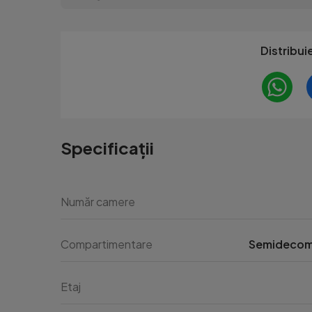
Distribui
Specificații
Număr camere
Compartimentare
Semideco
Etaj