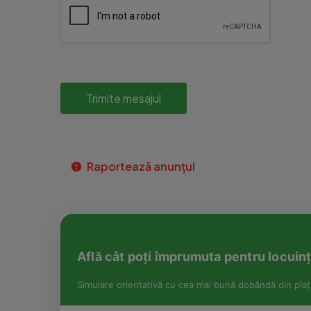
Trimite mesajul
Raportează anunțul
Află cât poți împrumuta pentru locuința
Simulare orientativă cu cea mai bună dobândă din piaț