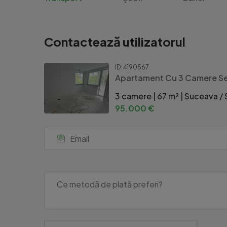
Contactează utilizatorul
ID: 4190567
Apartament Cu 3 Camere Se
3 camere | 67 m² | Suceava /
95.000 €