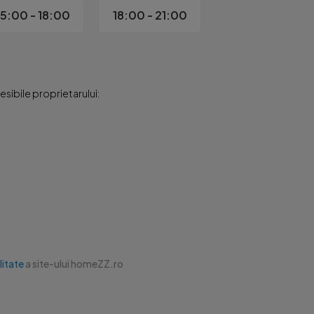
15:00 - 18:00
18:00 - 21:00
sibile proprietarului:
litate
a site-ului homeZZ.ro