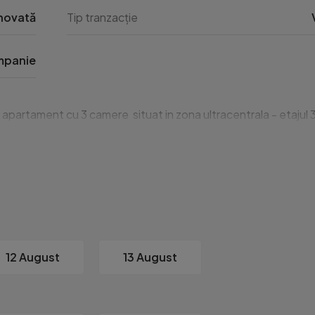
novată
Tip tranzacție
panie
apartament cu 3 camere  situat in zona ultracentrala - etajul 3,
12 August
13 August