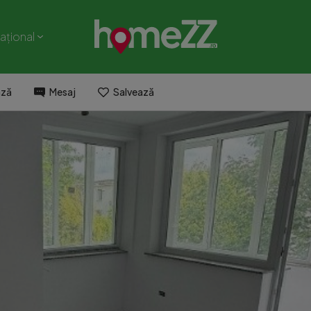
național
ază
Mesaj
Salvează