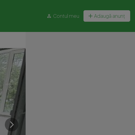
Contul meu
Adaugă anunț