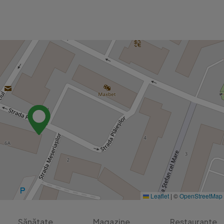
Leaflet
|
©
OpenStreetMap
Sănătate
Magazine
Restaurante