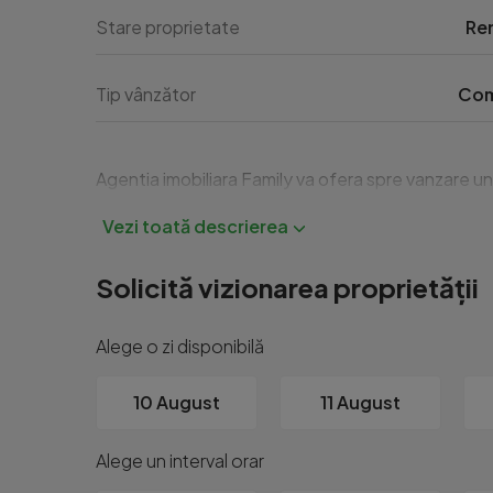
Stare proprietate
Re
Tip vânzător
Com
Agentia imobiliara Family va ofera spre vanzare un 
Solicită vizionarea proprietății
Alege o zi disponibilă
10 August
11 August
Alege un interval orar