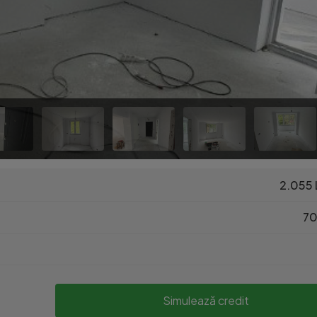
2.055 
70
Simulează credit