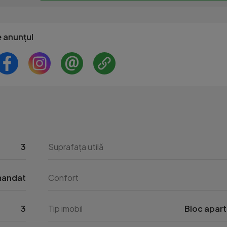
e anunțul
3
Suprafața utilă
mandat
Confort
3
Tip imobil
Bloc apar