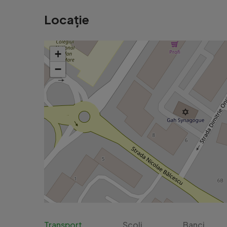
Locație
+
−
Transport
Școli
Banci