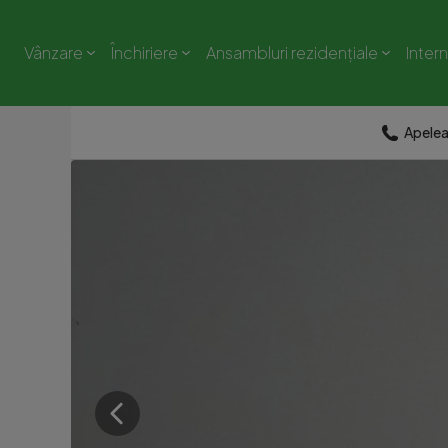
Vânzare
Închiriere
Ansambluri rezidențiale
Inter
Apele