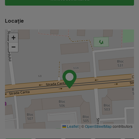
Locație
+
−
Leaflet
|
©
OpenStreetMap
contributors