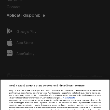
Contact
Aplicații disponibile
Google Play
App Store
AppGallery
Nouă ne pasă ca datele tale personale să rămână confidențiale
Noi și partenerii noștri
589
stocăm și/sau accesăm informații pe dispozitivul dvs., precum identificatorii cookie unici
pentru prelucrarea datelor cu caracter personal. Puteți accepta sau gestiona preferințele dvs. făcând clic mai jos,
respectiv vă puteți opune utilizării unui interes legitim în orice moment pe pagina cu politica de confidențialitate. Aceste
alegeri vor fi raportate partenerilor noștri și nu vă vor afecta navigarea.
Mai multe detalii
Urmărește-ne pe:
Noi si partenerii nostri (retelele de socializare si agentiile de publicitate partenere, precum si furnizorii nostri de servicii de
date analitice) prelucram date pentru a permite website-ului sa functioneze, pentru a personaliza continutul si
anunturile publicitare afisate in functie de interesele si/sau profilul dvs., pentru a va oferi functionalitati aferente
retelelor de socializare si pentru a analiza traficul pe website. Beneficiati de drepturile prevazute de art. 15-22 din GDPR