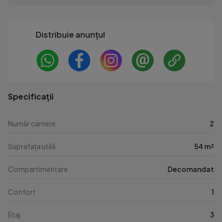
Distribuie anunțul
Specificații
Număr camere
2
Suprafața utilă
54 m²
Compartimentare
Decomandat
Confort
1
Etaj
3