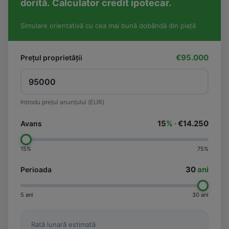
dorită. Calculator credit ipotecar.
Simulare orientativă cu cea mai bună dobândă din piață
€95.000
Prețul proprietății
Introdu prețul anunțului (EUR)
15
% ·
€14.250
Avans
15%
75%
30
ani
Perioada
5 ani
30 ani
Rată lunară estimată