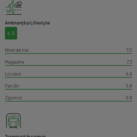
Ambianță și Lifestyle
6.5
Nivel de trai
7.0
Magazine
7.3
Localuri
6.8
Parcări
5.8
Zgomot
5.8
Transport în comun