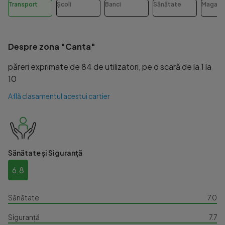
Transport
Școli
Banci
Sănătate
Magazi
Despre zona "Canta"
păreri exprimate de 84 de utilizatori, pe o scară de la 1 la
10
Află clasamentul acestui cartier
Sănătate și Siguranță
6.8
Sănătate
7.0
Siguranță
7.7