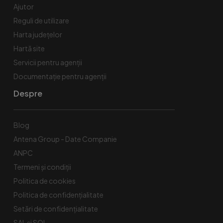
Ajutor
Reguli de utilizare
Harta județelor
Hartă site
Servicii pentru agenții
Documentație pentru agenții
Despre
Blog
Antena Group - Date Companie
ANPC
Termeni și condiții
Politica de cookies
Politica de confidențialitate
Setări de confidențialitate
SAL și SOL