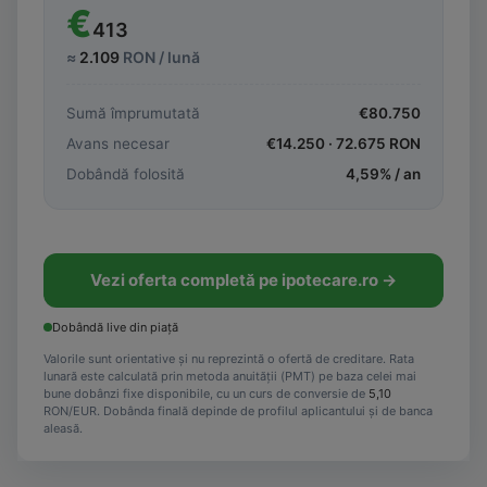
€
413
≈
2.109
RON / lună
Sumă împrumutată
€
80.750
Avans necesar
€
14.250
·
72.675
RON
Dobândă folosită
4,59
% / an
Vezi oferta completă pe ipotecare.ro →
Dobândă live din piață
Valorile sunt orientative și nu reprezintă o ofertă de creditare. Rata
lunară este calculată prin metoda anuității (PMT) pe baza celei mai
bune dobânzi fixe disponibile, cu un curs de conversie de
5,10
RON/EUR. Dobânda finală depinde de profilul aplicantului și de banca
aleasă.