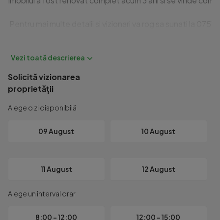
Imobilul a fost renovat complet acum 3 ani si se vinde complet
 Pentru mai multe detalii si vizionari va rog sa sunati la 07
Id intern: P8918
Solicită vizionarea
proprietății
Alege o zi disponibilă
09 August
10 August
11 August
12 August
Alege un interval orar
8:00 - 12:00
12:00 - 15:00