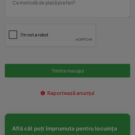
Trimite mesajul
Raportează anunțul
Află cât poți împrumuta pentru locuința