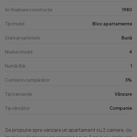
An finalizare construcție
1980
Tip imobil
Bloc apartamente
Stare proprietate
Bună
Niveluri imobil
4
Număr Băi
1
Comision cumpărător
3%
Tip tranzacție
Vânzare
Tip vânzător
Companie
Se propune spre vanzare un apartament cu 2 camere, cu o supr