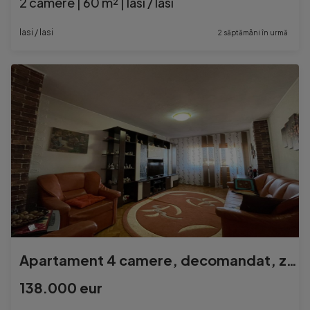
2 camere | 60 m² | Iasi / Iasi
Iasi / Iasi
2 săptămâni în urmă
Apartament 4 camere, decomandat, zona Pacurari - Esplanada,
138.000 eur