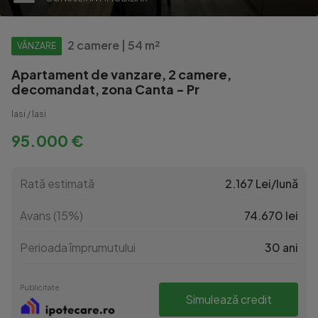
2 camere | 54 m²
VÂNZARE
Apartament de vanzare, 2 camere,
decomandat, zona Canta - Pr
Iasi / Iasi
95.000 €
Rată estimată
2.167 Lei/lună
Avans (15%)
74.670 lei
Perioada împrumutului
30 ani
Publicitate
Simulează credit