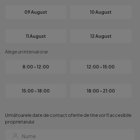
-╚Шcoala Gimnazial─Г Her─Гstr─Гu 

-╚Шcoala Gimnazial─Г Nr. 12 Her─Гstr─Гu 

09 August
10 August
-Mark Twain International School 

-Cambridge School of Bucharest 

-numeroase gr─Гdini╚Ыe private ╚Щi after-school-uri din z
11 August
12 August
Pretul acestui imobil este de 229.000 Euro+ Tva.

Alege un interval orar
Pentru mai multe detalii, nu ezitati sa ne contactati!

8:00 - 12:00
12:00 - 15:00
. ...
15:00 - 18:00
18:00 - 21:00
Următoarele date de contact oferite de tine vor fi accesibile
proprietarului: