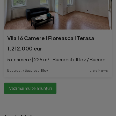
Vila l 6 Camere l Floreasca l Terasa
1.212.000 eur
5+ camere | 225 m² | Bucuresti-Ilfov / Bucuresti
Bucuresti / Bucuresti-Ilfov
21 ore în urmă
Vezi mai multe anunțuri