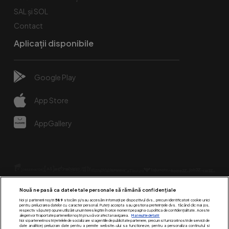
SAL și SOL
Contact
Aplicații disponibile
Google Play
App Store
AppGallery
Nouă ne pasă ca datele tale personale să rămână confidențiale
Noi și partenerii noștri
589
stocăm și/sau accesăm informații pe dispozitivul dvs., precum identificatorii cookie unici
pentru prelucrarea datelor cu caracter personal. Puteți accepta sau gestiona preferințele dvs. făcând clic mai jos,
respectiv vă puteți opune utilizării unui interes legitim în orice moment pe pagina cu politica de confidențialitate. Aceste
alegeri vor fi raportate partenerilor noștri și nu vă vor afecta navigarea.
Mai multe detalii
Urmărește-ne pe:
Noi si partenerii nostri (retelele de socializare si agentiile de publicitate partenere, precum si furnizorii nostri de servicii de
date analitice) prelucram date pentru a permite website-ului sa functioneze, pentru a personaliza continutul si