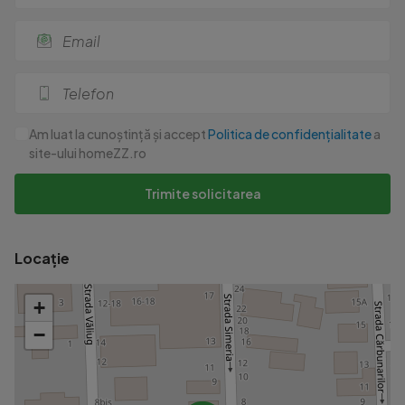
Am luat la cunoștință și accept
Politica de confidențialitate
a
site-ului homeZZ.ro
Trimite solicitarea
Locație
+
−