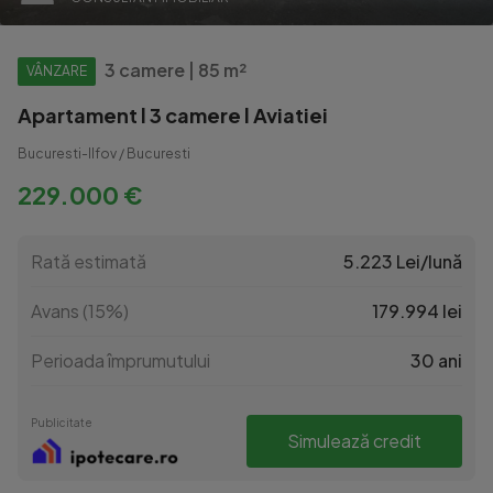
3 camere | 85 m²
VÂNZARE
Apartament l 3 camere l Aviatiei
Bucuresti-Ilfov / Bucuresti
229.000 €
Rată estimată
5.223 Lei/lună
Avans (15%)
179.994 lei
Perioada împrumutului
30 ani
Publicitate
Simulează credit