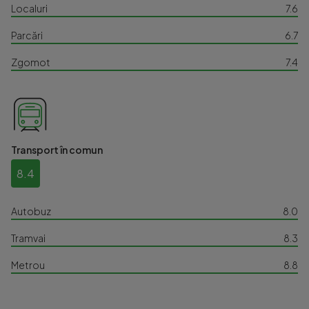
Localuri
7.6
Parcări
6.7
Zgomot
7.4
Transport în comun
8.4
Autobuz
8.0
Tramvai
8.3
Metrou
8.8