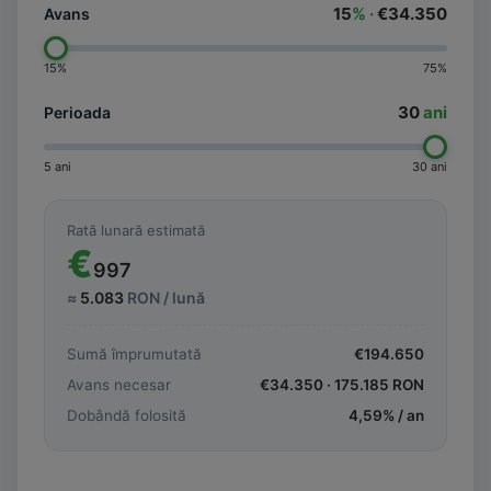
15
% ·
€34.350
Avans
15%
75%
30
ani
Perioada
5 ani
30 ani
Rată lunară estimată
€
997
≈
5.083
RON / lună
Sumă împrumutată
€
194.650
Avans necesar
€
34.350
·
175.185
RON
Dobândă folosită
4,59
% / an