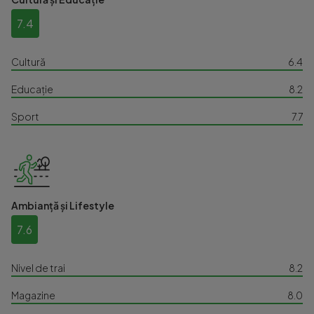
7.4
Cultură
6.4
Educație
8.2
Sport
7.7
Ambianță și Lifestyle
7.6
Nivel de trai
8.2
Magazine
8.0