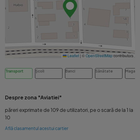
Leaflet
|
©
OpenStreetMap
contributors
Transport
Școli
Banci
Sănătate
Magazi
Despre zona "Aviatiei"
păreri exprimate de 109 de utilizatori, pe o scară de la 1 la
10
Află clasamentul acestui cartier