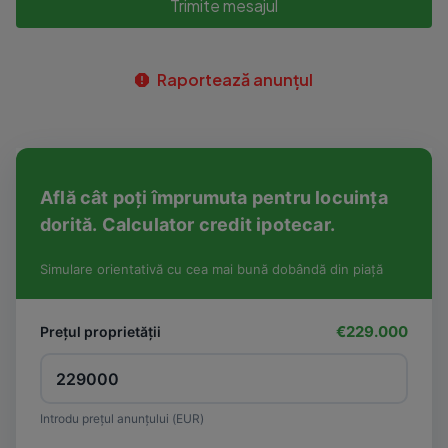
Trimite mesajul
Raportează anunțul
Află cât poți împrumuta pentru locuința
dorită. Calculator credit ipotecar.
Simulare orientativă cu cea mai bună dobândă din piață
€229.000
Prețul proprietății
Introdu prețul anunțului (EUR)