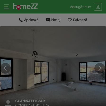
Adaugă anunț
Apelează
Mesaj
Salvează
GEANINA FEICSUK
CONSULTANT IMOBILIAR