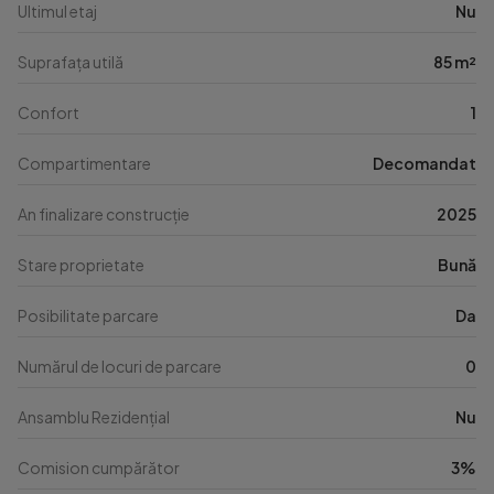
Ultimul etaj
Nu
Suprafața utilă
85 m²
Confort
1
Compartimentare
Decomandat
An finalizare construcție
2025
Stare proprietate
Bună
Posibilitate parcare
Da
Numărul de locuri de parcare
0
Ansamblu Rezidențial
Nu
Comision cumpărător
3%