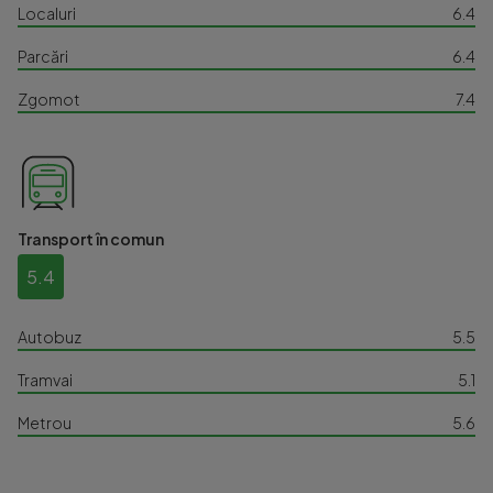
Localuri
6.4
Parcări
6.4
Zgomot
7.4
Transport în comun
5.4
Autobuz
5.5
Tramvai
5.1
Metrou
5.6