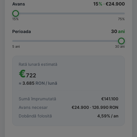
15
% ·
€24.900
Avans
15%
75%
30
ani
Perioada
5 ani
30 ani
Rată lunară estimată
€
722
≈
3.685
RON / lună
Sumă împrumutată
€
141.100
Avans necesar
€
24.900
·
126.990
RON
Dobândă folosită
4,59
% / an