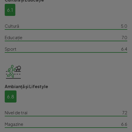
6.1
Cultură
5.0
Educație
7.0
Sport
6.4
Ambianță și Lifestyle
6.8
Nivel de trai
7.2
Magazine
6.6