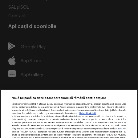
SAL și SOL
Contact
Aplicații disponibile
Google Play
App Store
AppGallery
Nouă ne pasă ca datele tale personale să rămână confidențiale
Noi și partenerii noștri
589
stocăm și/sau accesăm informații pe dispozitivul dvs., precum identificatorii cookie unici
pentru prelucrarea datelor cu caracter personal. Puteți accepta sau gestiona preferințele dvs. făcând clic mai jos,
respectiv vă puteți opune utilizării unui interes legitim în orice moment pe pagina cu politica de confidențialitate. Aceste
alegeri vor fi raportate partenerilor noștri și nu vă vor afecta navigarea.
Mai multe detalii
Noi si partenerii nostri (retelele de socializare si agentiile de publicitate partenere, precum si furnizorii nostri de servicii de
date analitice) prelucram date pentru a permite website-ului sa functioneze, pentru a personaliza continutul si
anunturile publicitare afisate in functie de interesele si/sau profilul dvs., pentru a va oferi functionalitati aferente
retelelor de socializare si pentru a analiza traficul pe website. Beneficiati de drepturile prevazute de art. 15-22 din GDPR
in legatura cu prelucrarea datelor cu caracter personal. Aceste drepturi pot fi exercitate prin modalitatea indicata
aici
. Prin
click pe “ACCEPT TOATE”, acceptati folosirea tuturor Tehnologiilor de tip Cookie, care implica inclusiv acceptul dvs. cu
Urmărește-ne pe:
privire la stocarea/accesarea informatiilor de catre Vendor-ii cu care colaboram. Prin click pe “VREAU SA MODIFIC
SETARILE INDIVIDUAL” puteti schimba preferintele in mod individual, mai putin cele legate de cookie strict necesare pentru