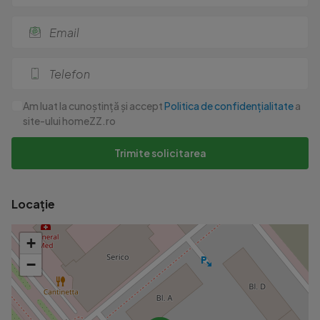
Am luat la cunoștință și accept
Politica de confidențialitate
a
site-ului homeZZ.ro
Trimite solicitarea
Locație
+
−