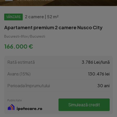
2 camere | 52 m²
VÂNZARE
Apartament premium 2 camere Nusco City
Bucuresti-Ilfov / Bucuresti
166.000 €
Rată estimată
3.786 Lei/lună
Avans (15%)
130.476 lei
Perioada împrumutului
30 ani
Publicitate
Simulează credit