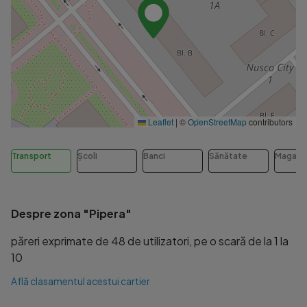
Leaflet
|
©
OpenStreetMap
contributors
Transport
Școli
Banci
Sănătate
Magazi
Despre zona "Pipera"
păreri exprimate de 48 de utilizatori, pe o scară de la 1 la
10
Află clasamentul acestui cartier