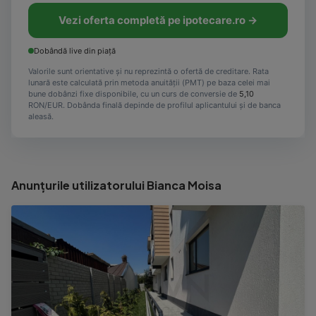
Vezi oferta completă pe ipotecare.ro →
Dobândă live din piață
Valorile sunt orientative și nu reprezintă o ofertă de creditare. Rata
lunară este calculată prin metoda anuității (PMT) pe baza celei mai
bune dobânzi fixe disponibile, cu un curs de conversie de
5,10
RON/EUR. Dobânda finală depinde de profilul aplicantului și de banca
aleasă.
Anunțurile utilizatorului Bianca Moisa