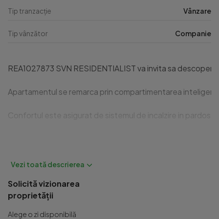
Tip tranzacție
Vânzare
Tip vânzător
Companie
REA1027873 SVN RESIDENTIALIST va invita sa descoperiti un 
Apartamentul se remarca prin compartimentarea inteligenta si
Confortul este asigurat de sistemul de incalzire in pardoseal
Complexul Nusco City ofera locatarilor spatii verzi generoas
Acest apartament reprezinta alegerea ideala pentru cei care 
Solicită vizionarea
proprietății
Alege o zi disponibilă