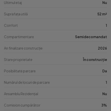
Ultimul etaj
Nu
Suprafața utilă
52 m²
Confort
1
Compartimentare
Semidecomandat
An finalizare construcție
2026
Stare proprietate
În construcție
Posibilitate parcare
Da
Numărul de locuri de parcare
1
Ansamblu Rezidențial
Nu
Comision cumpărător
3%