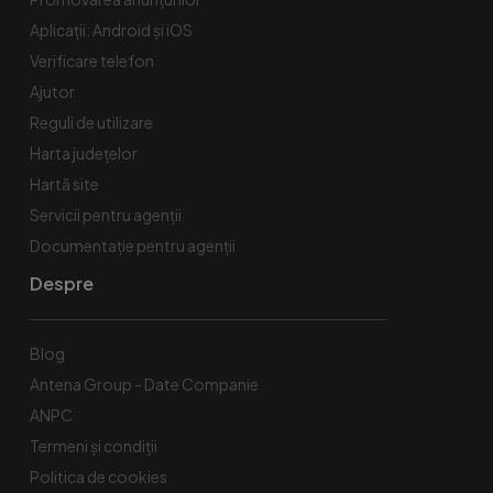
Aplicații: Android și iOS
Verificare telefon
Ajutor
Reguli de utilizare
Harta județelor
Hartă site
Servicii pentru agenții
Documentație pentru agenții
Despre
Blog
Antena Group - Date Companie
ANPC
Termeni și condiții
Politica de cookies