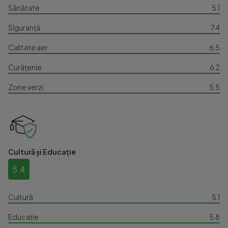
Sănătate
5.1
Siguranță
7.4
Calitate aer
6.5
Curățenie
6.2
Zone verzi
5.5
Cultură și Educație
5.4
Cultură
5.1
Educație
5.8