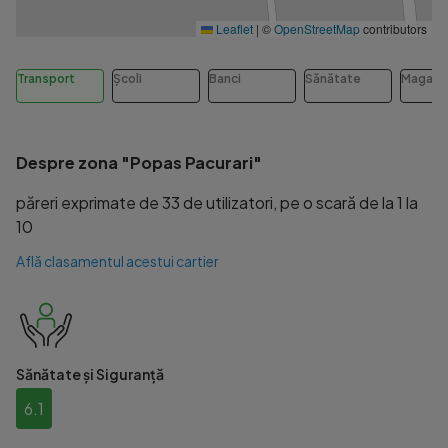
Leaflet
|
©
OpenStreetMap
contributors
Transport
Școli
Banci
Sănătate
Magazi
Despre zona "Popas Pacurari"
păreri exprimate de 33 de utilizatori, pe o scară de la 1 la
10
Află clasamentul acestui cartier
Sănătate și Siguranță
6.1