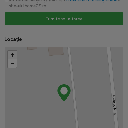
site-ului homeZZ.ro
Trimite solicitarea
Locație
+
−