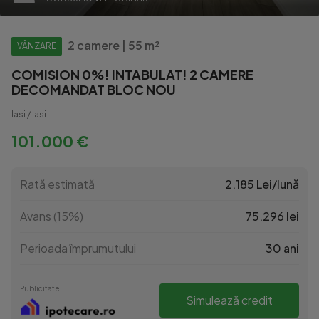
2 camere | 55 m²
VÂNZARE
COMISION 0%! INTABULAT! 2 CAMERE
DECOMANDAT BLOC NOU
Iasi / Iasi
101.000 €
Rată estimată
2.185 Lei/lună
Avans (15%)
75.296 lei
Perioada împrumutului
30 ani
Publicitate
Simulează credit