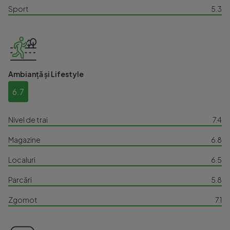
Sport
5.3
Ambianță și Lifestyle
6.7
Nivel de trai
7.4
Magazine
6.8
Localuri
6.5
Parcări
5.8
Zgomot
7.1