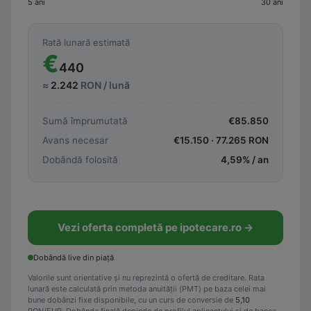
5 ani
30 ani
Rată lunară estimată
€
440
≈
2.242
RON / lună
Sumă împrumutată
€
85.850
Avans necesar
€
15.150
·
77.265
RON
Dobândă folosită
4,59
% / an
Vezi oferta completă pe ipotecare.ro →
Dobândă live din piață
Valorile sunt orientative și nu reprezintă o ofertă de creditare. Rata
lunară este calculată prin metoda anuității (PMT) pe baza celei mai
bune dobânzi fixe disponibile, cu un curs de conversie de
5,10