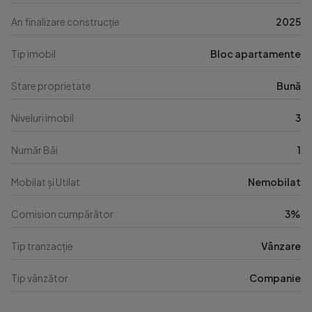
An finalizare construcție
2025
Tip imobil
Bloc apartamente
Stare proprietate
Bună
Niveluri imobil
3
Număr Băi
1
Mobilat și Utilat
Nemobilat
Comision cumpărător
3%
Tip tranzacție
Vânzare
Tip vânzător
Companie