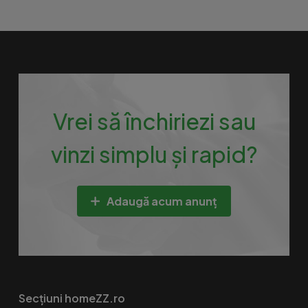
Vrei să închiriezi sau
vinzi simplu și rapid?
Adaugă acum anunț
Secțiuni homeZZ.ro