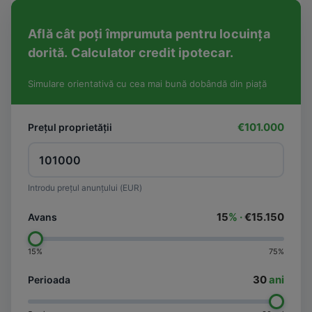
Află cât poți împrumuta pentru locuința
dorită. Calculator credit ipotecar.
Simulare orientativă cu cea mai bună dobândă din piață
€101.000
Prețul proprietății
Introdu prețul anunțului (EUR)
15
% ·
€15.150
Avans
15%
75%
30
ani
Perioada