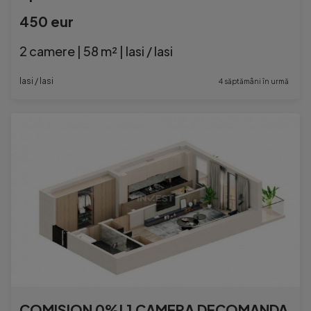
450 eur
2 camere | 58 m² | Iasi / Iasi
Iasi / Iasi
4 săptămâni în urmă
COMISION 0%! 1 CAMERA DECOMANDAT BLOC NOU MALL MOLDOVA