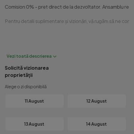
Comision 0% - pret direct de la dezvoltator. Ansamblu reziden
Pentru detalii suplimentare și vizionări, vă rugăm să ne cont
Id intern: P9209
Solicită vizionarea
proprietății
Alege o zi disponibilă
11 August
12 August
13 August
14 August