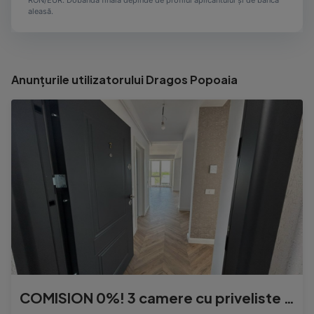
RON/EUR. Dobânda finală depinde de profilul aplicantului și de banca
aleasă.
Anunțurile utilizatorului Dragos Popoaia
COMISION 0%! 3 camere cu priveliste Valea Lupului-Rediu