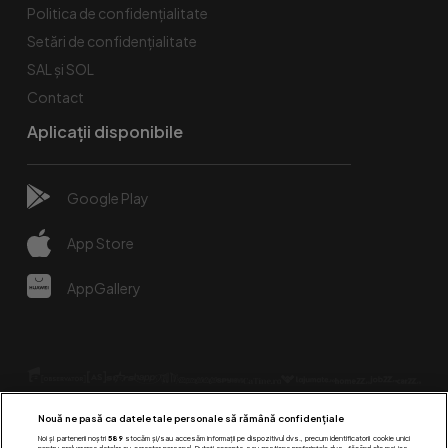
Politica de confidențialitate
Setări de confidențialitate
SAL și SOL
Contact
Aplicații disponibile
Google Play
App Store
AppGallery
Nouă ne pasă ca datele tale personale să rămână confidențiale
Noi și partenerii noștri
589
stocăm și/sau accesăm informații pe dispozitivul dvs., precum identificatorii cookie unici