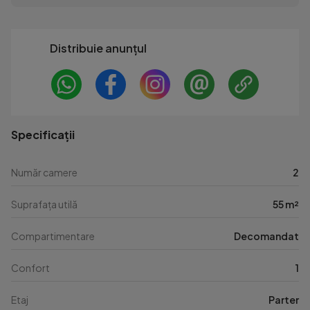
Distribuie anunțul
Specificații
Număr camere
2
Suprafața utilă
55 m²
Compartimentare
Decomandat
Confort
1
Etaj
Parter